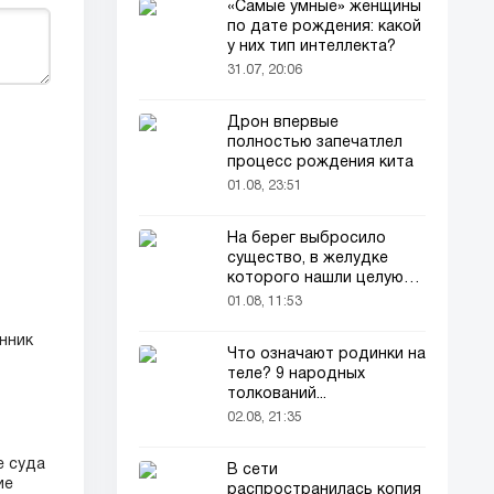
«Самые умные» женщины
по дате рождения: какой
у них тип интеллекта?
31.07, 20:06
Дрон впервые
полностью запечатлел
процесс рождения кита
01.08, 23:51
На берег выбросило
существо, в желудке
которого нашли целую
добычу
01.08, 11:53
нник
Что означают родинки на
теле? 9 народных
толкований...
02.08, 21:35
е суда
В сети
ие
распространилась копия