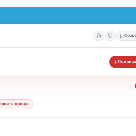
Сохр
Подписа
яснить проще