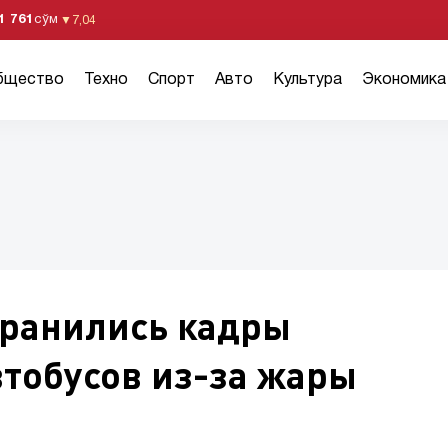
1 761
сўм
▼
7,04
бщество
Техно
Спорт
Авто
Культура
Экономика
транились кадры
тобусов из-за жары