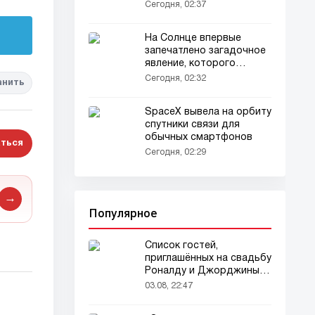
Мадридом
Сегодня, 02:37
На Солнце впервые
запечатлено загадочное
явление, которого
учёные не ожидали
Сегодня, 02:32
анить
SpaceX вывела на орбиту
спутники связи для
обычных смартфонов
ться
Сегодня, 02:29
→
Популярное
Список гостей,
приглашённых на свадьбу
Роналду и Джорджины,
вызвал ажиотаж
03.08, 22:47