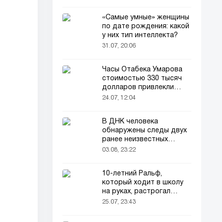
«Самые умные» женщины
по дате рождения: какой
у них тип интеллекта?
31.07, 20:06
Часы Отабека Умарова
стоимостью 330 тысяч
долларов привлекли
всеобщее внимание в
24.07, 12:04
сети!
В ДНК человека
обнаружены следы двух
ранее неизвестных
предков
03.08, 23:22
10-летний Ральф,
который ходит в школу
на руках, растрогал
пользователей соцсетей
25.07, 23:43