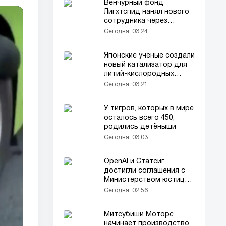
Венчурный фонд
Лигхтспид нанял нового
сотрудника через
Instagram
Сегодня, 03:24
Японские учёные создали
новый катализатор для
литий-кислородных
батарей
Сегодня, 03:21
У тигров, которых в мире
осталось всего 450,
родились детёныши
Сегодня, 03:03
OpenAI и Статсиг
достигли соглашения с
Министерством юстиции
США на 3,2 млн долларов
Сегодня, 02:56
Митсубиши Моторс
начинает производство