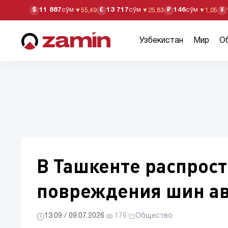
11 887
сўм
13 717
сўм
146
сўм
$
€
₽
¥
▼
55,49
▼
25,83
▼
1,05
Узбекистан
Мир
О
В Ташкенте распрос
повреждения шин ав
13:09 / 09.07.2026
·
176
·
Общество