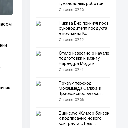
гуманоидных роботов
Сегодня, 02:53
Никита Бир покинул пост
лесом
руководителя продукта
в компании Кс
Сегодня, 02:52
нии
Стало известно о начале
подготовки к визиту
Нарендра Моди в
.
Узбекистан
Сегодня, 02:41
Почему переход
линию,
Мохаммеда Салаха в
Трабзонспор вызвал
споры
Сегодня, 02:38
Винисиус Жуниор близок
к подписанию нового
контракта с Реал