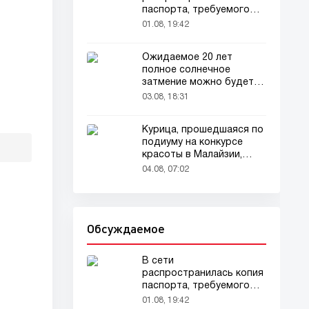
паспорта, требуемого
для домашних животных
01.08, 19:42
Ожидаемое 20 лет
полное солнечное
затмение можно будет
наблюдать в августе
03.08, 18:31
Курица, прошедшаяся по
подиуму на конкурсе
красоты в Малайзии,
привлекла внимание
04.08, 07:02
зрителей
Обсуждаемое
В сети
распространилась копия
паспорта, требуемого
для домашних животных
01.08, 19:42