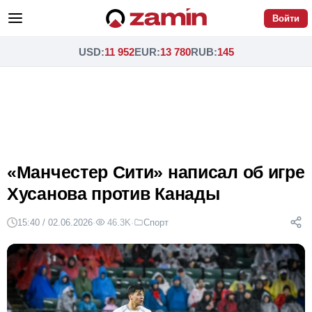
Войти
USD
:
11 952
EUR
:
13 780
RUB
:
145
«Манчестер Сити» написал об игре
Хусанова против Канады
15:40 / 02.06.2026
·
46.3K
·
Спорт