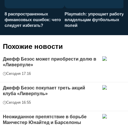
8 распространенных
Playmatch: упрощает работу
P
финансовых ошибок: чего
владельцам футбольных
н
следует избегать?
полей
и
п
Похожие новости
Джефф Безос может приобрести долю в
«Ливерпуле»
Сегодня 17:16
Джефф Безос покупает треть акций
клуба «Ливерпуль»
Сегодня 16:55
Неожиданное препятствие в борьбе
Манчестер Юнайтед и Барселоны