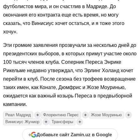
футболистов мира, и он счастлив в Мадриде. До
окончания его контракта еще есть время, но могу
сказать, что Винисиус хочет остаться, и я тоже этого
хочу».
Эти громкие заявления прозвучали за несколько дней до
президентских выборов, в которых примут участие около
100 тысяч членов клуба. Соперник Переса Энрике
Рикельме недавно утверждал, что Эрлинг Холанд хочет
перейти в клуб. После сезона без трофеев возвращение
таких имен, как Конате, Дюмфрис и Жозе Моуринью,
ожидается как важный козырь Переса в предвыборной
кампании.
+
+
+
Реал Мадрид
Флорентино Перес
Жозе Моуринью
+
+
Винисиус Жуниор
Трансферы
+
Добавьте сайт Zamin.uz в Google