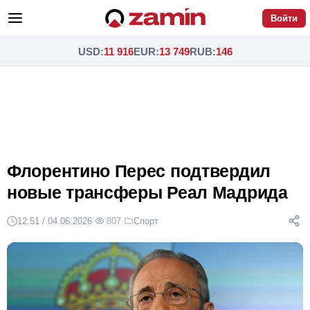
Войти
USD
:
11 916
EUR
:
13 749
RUB
:
146
Флорентино Перес подтвердил
новые трансферы Реал Мадрида
12:51 / 04.06.2026
·
807
·
Спорт