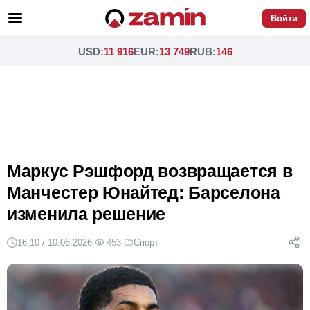
Войти
USD
:
11 916
EUR
:
13 749
RUB
:
146
Маркус Рэшфорд возвращается в
Манчестер Юнайтед: Барселона
изменила решение
16:10 / 10.06.2026
·
453
·
Спорт