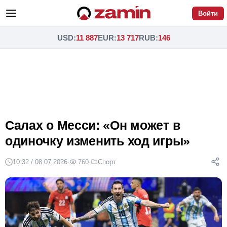
Войти
USD
:
11 887
EUR
:
13 717
RUB
:
146
Салах о Месси: «Он может в
одиночку изменить ход игры»
10:32 / 08.07.2026
·
760
·
Спорт