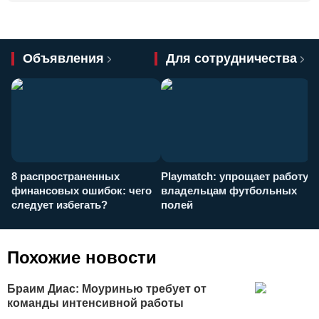
Объявления
Для сотрудничества
8 распространенных
Playmatch: упрощает работу
P
финансовых ошибок: чего
владельцам футбольных
н
следует избегать?
полей
и
п
Похожие новости
Браим Диас: Моуринью требует от
команды интенсивной работы