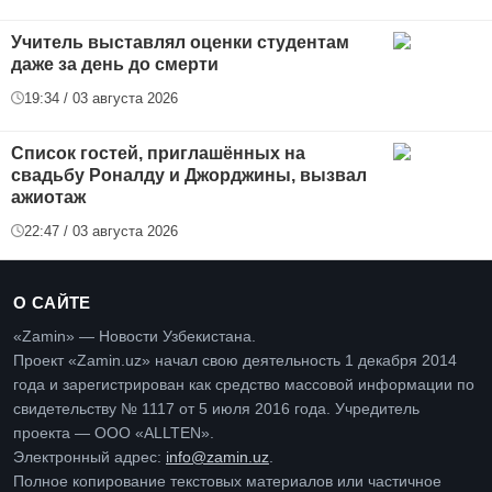
Учитель выставлял оценки студентам
даже за день до смерти
19:34 / 03 августа 2026
Список гостей, приглашённых на
свадьбу Роналду и Джорджины, вызвал
ажиотаж
22:47 / 03 августа 2026
О САЙТЕ
«Zamin» — Новости Узбекистана.
Проект «Zamin.uz» начал свою деятельность 1 декабря 2014
года и зарегистрирован как средство массовой информации по
свидетельству № 1117 от 5 июля 2016 года. Учредитель
проекта — ООО «ALLTEN».
Электронный адрес:
info@zamin.uz
.
Полное копирование текстовых материалов или частичное