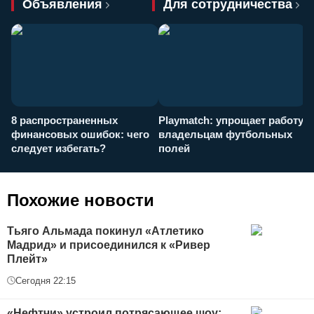
Объявления
Для сотрудничества
8 распространенных
Playmatch: упрощает работу
P
финансовых ошибок: чего
владельцам футбольных
н
следует избегать?
полей
и
п
Похожие новости
Тьяго Альмада покинул «Атлетико
Мадрид» и присоединился к «Ривер
Плейт»
Сегодня 22:15
«Нефтчи» устроил потрясающее шоу: