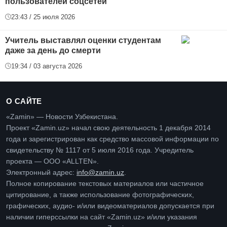
пользователей соцсетей
23:43 / 25 июля 2026
Учитель выставлял оценки студентам
даже за день до смерти
19:34 / 03 августа 2026
О САЙТЕ
«Zamin» — Новости Узбекистана.
Проект «Zamin.uz» начал свою деятельность 1 декабря 2014
года и зарегистрирован как средство массовой информации по
свидетельству № 1117 от 5 июля 2016 года. Учредитель
проекта — ООО «ALLTEN».
Электронный адрес:
info@zamin.uz
.
Полное копирование текстовых материалов или частичное
цитирование, а также использование фотографических,
графических, аудио- и/или видеоматериалов допускается при
наличии гиперссылки на сайт «Zamin.uz» и/или указания