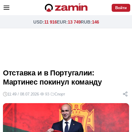
Войти
USD
:
11 916
EUR
:
13 749
RUB
:
146
Отставка и в Португалии:
Мартинес покинул команду
11:49 / 08.07.2026
·
93
·
Спорт