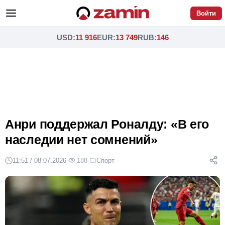
Войти
USD
:
11 916
EUR
:
13 749
RUB
:
146
Анри поддержал Роналду: «В его
наследии нет сомнений»
11:51 / 08.07.2026
·
188
·
Спорт