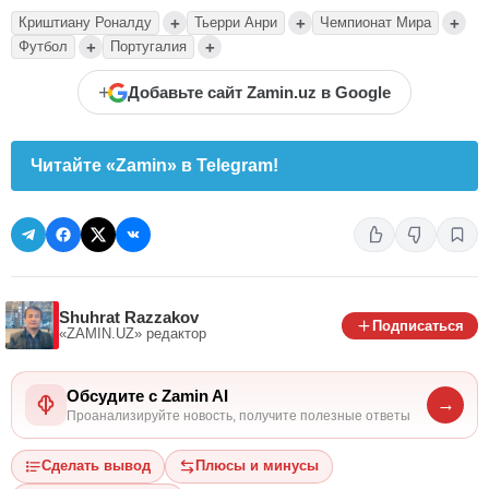
+
+
+
Криштиану Роналду
Тьерри Анри
Чемпионат Мира
+
+
Футбол
Португалия
+
Добавьте сайт Zamin.uz в Google
Читайте «Zamin» в Telegram!
Shuhrat Razzakov
Подписаться
«ZAMIN.UZ»
редактор
Обсудите с Zamin AI
→
Проанализируйте новость, получите полезные ответы
Сделать вывод
Плюсы и минусы