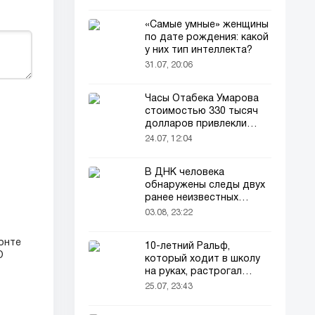
«Самые умные» женщины
по дате рождения: какой
у них тип интеллекта?
31.07, 20:06
Часы Отабека Умарова
стоимостью 330 тысяч
долларов привлекли
всеобщее внимание в
24.07, 12:04
сети!
В ДНК человека
обнаружены следы двух
ранее неизвестных
предков
03.08, 23:22
онте
10-летний Ральф,
О
который ходит в школу
на руках, растрогал
пользователей соцсетей
25.07, 23:43