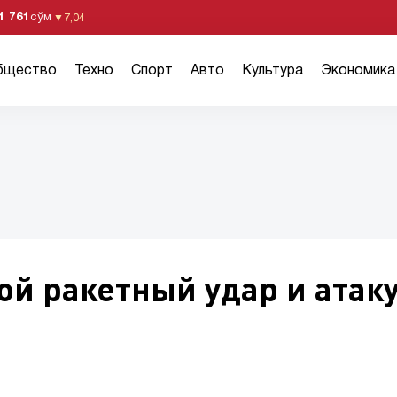
1 761
сўм
▼
7,04
бщество
Техно
Спорт
Авто
Культура
Экономика
ой ракетный удар и атак