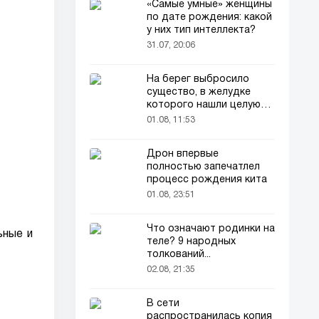
«Самые умные» женщины
по дате рождения: какой
у них тип интеллекта?
31.07, 20:06
На берег выбросило
существо, в желудке
которого нашли целую
добычу
01.08, 11:53
Дрон впервые
полностью запечатлел
процесс рождения кита
01.08, 23:51
Что означают родинки на
ьные и
теле? 9 народных
толкований...
02.08, 21:35
В сети
распространилась копия