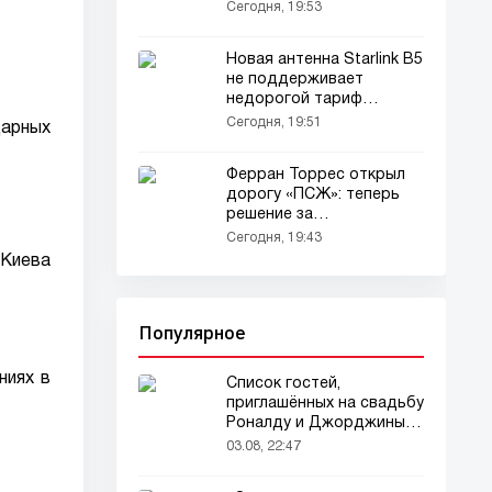
Каннаваро?
Сегодня, 19:53
Новая антенна Starlink В5
не поддерживает
недорогой тариф
Стандбй Моде
Сегодня, 19:51
дарных
Ферран Торрес открыл
дорогу «ПСЖ»: теперь
решение за
«Барселоной»...
Сегодня, 19:43
 Киева
Популярное
ниях в
Список гостей,
приглашённых на свадьбу
Роналду и Джорджины,
вызвал ажиотаж
03.08, 22:47