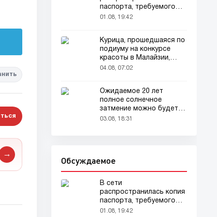
паспорта, требуемого
для домашних животных
01.08, 19:42
Курица, прошедшаяся по
подиуму на конкурсе
красоты в Малайзии,
привлекла внимание
04.08, 07:02
анить
зрителей
Ожидаемое 20 лет
полное солнечное
затмение можно будет
ться
наблюдать в августе
03.08, 18:31
→
Обсуждаемое
В сети
распространилась копия
паспорта, требуемого
для домашних животных
01.08, 19:42