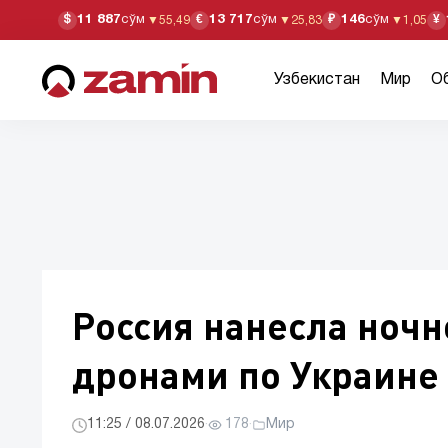
11 887
сўм
13 717
сўм
146
сўм
$
€
₽
¥
▼
55,49
▼
25,83
▼
1,05
Узбекистан
Мир
О
Россия нанесла ночн
дронами по Украине
11:25 / 08.07.2026
·
178
·
Мир