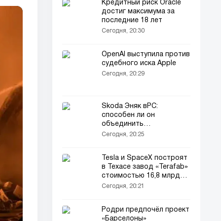
Кредитный риск Oracle
достиг максимума за
последние 18 лет
Сегодня, 20:30
OpenAI выступила против
судебного иска Apple
Сегодня, 20:29
Skoda Эняк вРС:
способен ли он
объединить
повседневность и
Сегодня, 20:25
удовольствие
Tesla и SpaceX построят
в Техасе завод «Terafab»
стоимостью 16,8 млрд
долларов
Сегодня, 20:21
Родри предпочёл проект
«Барселоны»