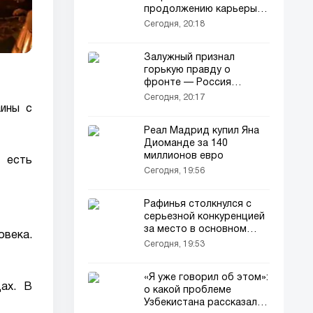
продолжению карьеры в
«Манчестер Сити»
Сегодня, 20:18
Залужный признал
горькую правду о
фронте — Россия
раскрыла секрет оружия
Сегодня, 20:17
НАТО
аины с
Реал Мадрид купил Яна
Диоманде за 140
миллионов евро
 есть
Сегодня, 19:56
Рафинья столкнулся с
серьезной конкуренцией
за место в основном
овека.
составе Барселоны
Сегодня, 19:53
«Я уже говорил об этом»:
ах. В
о какой проблеме
Узбекистана рассказал