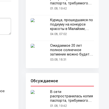
паспорта, требуемого
для домашних животных
01.08, 19:42
Курица, прошедшаяся по
подиуму на конкурсе
красоты в Малайзии,
привлекла внимание
04.08, 07:02
зрителей
Ожидаемое 20 лет
полное солнечное
затмение можно будет
наблюдать в августе
03.08, 18:31
Обсуждаемое
ное
В сети
распространилась копия
паспорта, требуемого
для домашних животных
01.08, 19:42