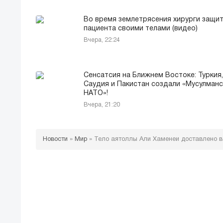
Во время землетрясения хирурги защи
пациента своими телами (видео)
Вчера, 22:24
Сенсатсия на Ближнем Востоке: Туркия,
Саудия и Пакистан создали «Мусулман
НАТО»!
Вчера, 21:20
Новости
»
Мир
»
Тело аятоллы Али Хаменеи доставлено в