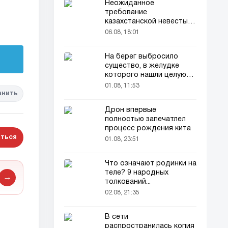
Неожиданное
требование
казахстанской невесты в
качестве махра удивило
06.08, 18:01
всех
На берег выбросило
существо, в желудке
которого нашли целую
добычу
01.08, 11:53
анить
Дрон впервые
полностью запечатлел
процесс рождения кита
ться
01.08, 23:51
Что означают родинки на
теле? 9 народных
→
толкований...
02.08, 21:35
В сети
распространилась копия