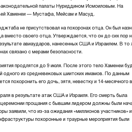
м Законодательной палаты Нуриддином Исмоиловым. На
вей Хаменеи — Мустафа, Мейсам и Масуд.
жтаба не присутствовал на похоронах отца. Он был назн
 вместо своего отца. Утверждается, что он до сих пор н
 результате авиаударов, нанесенных США и Израилем. В то
онах связано с мерами безопасности.
иятия продлятся до 9 июля. После этого тело Хаменеи бу
й одного из средневековых шиитских имамов. По данным
тся похоронить его дочь, зятя, невестку и 14-месячного в
раля в результате атак США и Израиля. Его смерть была
 церемонии прощания с бывшим лидером должны были нач
оры заявили, что из-за ожидания «миллионов участников» и
фраструктуры похоронные и траурные мероприятия были