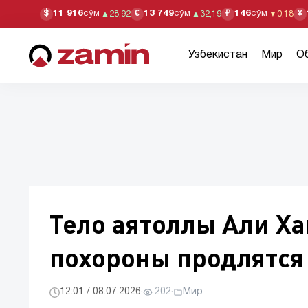
11 916
сўм
13 749
сўм
146
сўм
$
€
₽
¥
▲
28,92
▲
32,19
▼
0,18
Узбекистан
Мир
О
Тело аятоллы Али Ха
похороны продлятся
12:01 / 08.07.2026
·
202
·
Мир