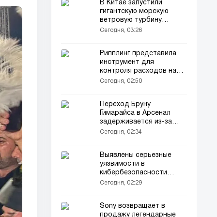
В Китае запустили
гигантскую морскую
ветровую турбину
мощностью 16 МВ
Сегодня, 03:26
Рипплинг представила
инструмент для
контроля расходов на
искусственный интеллект
Сегодня, 02:50
Переход Бруну
Гимарайса в Арсенал
задерживается из-за
бюрократических
Сегодня, 02:34
проблем
Выявлены серьезные
уязвимости в
кибербезопасности
Польши
Сегодня, 02:29
Sony возвращает в
продажу легендарные