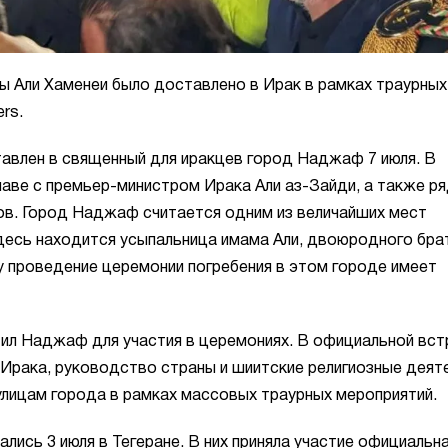
ы Али Хаменеи было доставлено в Ирак в рамках траурных
rs.
тавлен в священный для иракцев город Наджаф 7 июля. В
лаве с премьер-министром Ирака Али аз-Зайди, а также р
в. Город Наджаф считается одним из величайших мест
здесь находится усыпальница имама Али, двоюродного бра
му проведение церемонии погребения в этом городе имеет
л Наджаф для участия в церемониях. В официальной вст
 Ирака, руководство страны и шиитские религиозные деяте
 улицам города в рамках массовых траурных мероприятий.
лись 3 июля в Тегеране. В них приняла участие официальн