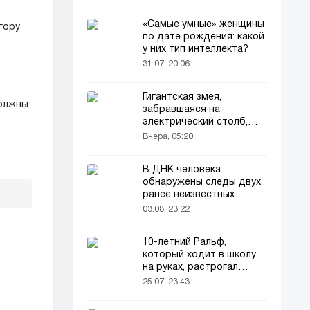
«Самые умные» женщины
гору
по дате рождения: какой
у них тип интеллекта?
31.07, 20:06
Гигантская змея,
должны
забравшаяся на
электрический столб,
погибла от удара током
Вчера, 05:20
В ДНК человека
обнаружены следы двух
ранее неизвестных
предков
03.08, 23:22
10-летний Ральф,
который ходит в школу
на руках, растрогал
пользователей соцсетей
25.07, 23:43