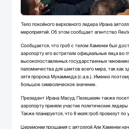
Тело покойного верховного лидера Ирана аятолл
мероприятий. Об этом сообщает агентство Reute
Сообщается, что гроб с телом Хаменеи был дос
аэропорту его встретили официальные лица во г
высокопоставленных государственных чиновнико
паломничества для шиитов всего мира, так как 
зятя пророка Мухаммеда (с.а.в.). Именно поэто
большое символическое значение.
Президент Ирана Масуд Пезешкиян также посети
аэропорту приняли участие политические лидеры
Также планируется, что 8 июля гроб провезут по
Церемонии прощания с аятоллой Али Хаменеи нача