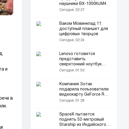
наушники ВХ-1000КсМ4
Сегодня, 02:27
Ваком Мовинкпад 11:
доступный планшет для
цифровых творцов
Сегодня, 02:24
яд
Lenovo готовится
представить
сверхтонкий ноутбук
та и
ТинкБук Аеробладе
Сегодня, 01:50
Компания Зотак
подарила пользователю
видеокарту GeForce RTX
рече в
5090
Сегодня, 01:28
ли.
SpaceX пытается
поднять 52-метровый
Starship из Индийского
ая