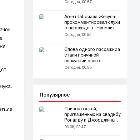
океана
Сегодня, 00:57
Агент Габриэла Жезуса
прокомментировал слухи
о переходе в «Наполи»
ачен
Сегодня, 00:55
е
 же
Слова одного пассажира
стали причиной
эвакуации всего
самолёта
Сегодня, 00:53
дет
нука.
Популярное
Список гостей,
аться
приглашённых на свадьбу
Роналду и Джорджины,
вызвал ажиотаж
03.08, 22:47