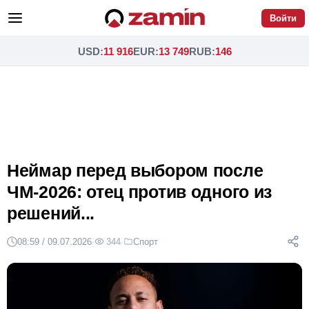
Войти
USD
:
11 916
EUR
:
13 749
RUB
:
146
Неймар перед выбором после
ЧМ-2026: отец против одного из
решений...
08:59 / 09.07.2026
·
344
·
Спорт