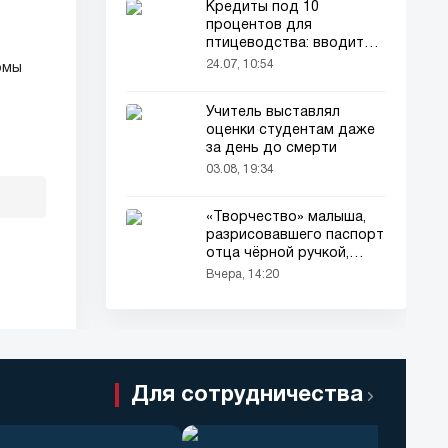
Кредиты под 10
процентов для
птицеводства: вводится
новый порядок
24.07, 10:54
омы
Учитель выставлял
оценки студентам даже
за день до смерти
03.08, 19:34
«Творчество» малыша,
разрисовавшего паспорт
отца чёрной ручкой,
привлекло всеобщее
Вчера, 14:20
внимание
Для сотрудничества