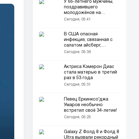
У 66-летнего мужчины,
поздравившего
молодожёнов на
свадьбе, возбудили
Сегодня, 05:41
уголовное дело
В США опасная
инфекция, связанная с
салатом айсберг,
распространилась на 15
Сегодня, 05:36
штатов!
Актриса Кэмерон Диас
стала матерью в третий
раз в 53 года
Сегодня, 05:31
Певец Ёркинксо‘джа
Умаров необычно
встретил своё 34-летие!
Сегодня, 05:25
Galaxy Z Фолд 8 и Фолд 8
Ultra вызвали рекордный