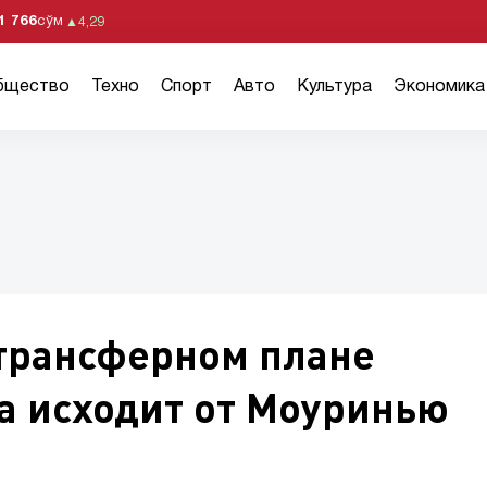
1 766
сўм
▲
4,29
бщество
Техно
Спорт
Авто
Культура
Экономика
трансферном плане
а исходит от Моуринью