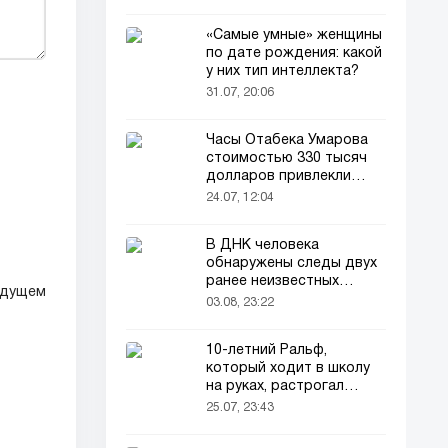
«Самые умные» женщины
по дате рождения: какой
у них тип интеллекта?
31.07, 20:06
Часы Отабека Умарова
стоимостью 330 тысяч
долларов привлекли
всеобщее внимание в
24.07, 12:04
сети!
В ДНК человека
обнаружены следы двух
ранее неизвестных
удущем
предков
03.08, 23:22
10-летний Ральф,
который ходит в школу
на руках, растрогал
пользователей соцсетей
25.07, 23:43