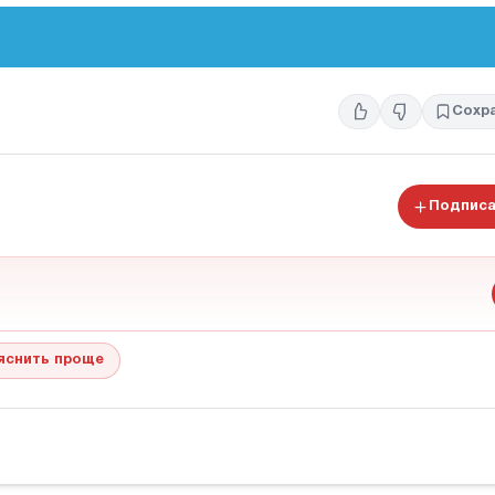
Сохр
Подписа
яснить проще