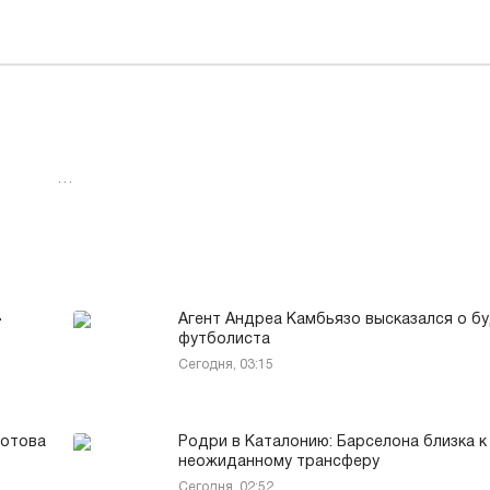
…
»
Агент Андреа Камбьязо высказался о б
футболиста
Сегодня, 03:15
готова
Родри в Каталонию: Барселона близка к
неожиданному трансферу
Сегодня, 02:52