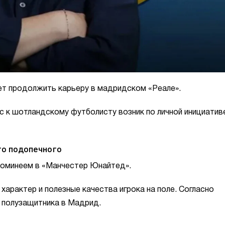
т продолжить карьеру в мадридском «Реале».
с к шотландскому футболисту возник по личной инициатив
го подопечного
томинеем в «Манчестер Юнайтед».
рактер и полезные качества игрока на поле. Согласно
я полузащитника в Мадрид.