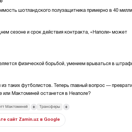
о
имость шотландского полузащитника примерно в 40 милл
днем сезоне и срок действия контракта, «Наполи» может
еляется физической борьбой, умением врываться в штра
из таких футболистов. Теперь главный вопрос — преврати
е или Мактоминей останется в Неаполе?
+
+
тт Мактоминей
Трансферы
те сайт Zamin.uz в Google