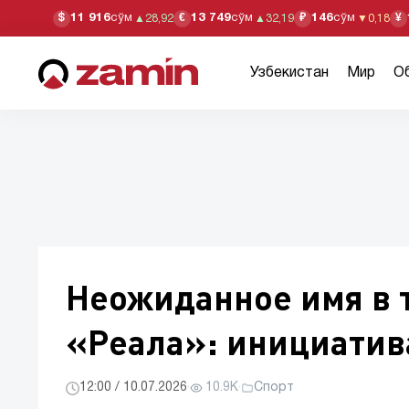
11 916
сўм
13 749
сўм
146
сўм
$
€
₽
¥
▲
28,92
▲
32,19
▼
0,18
Узбекистан
Мир
О
Неожиданное имя в 
«Реала»: инициатив
12:00 / 10.07.2026
·
10.9K
·
Спорт