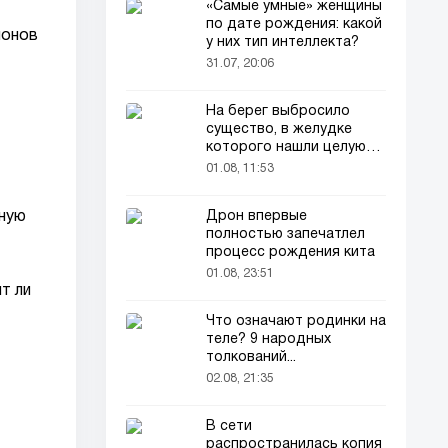
«Самые умные» женщины
по дате рождения: какой
ионов
у них тип интеллекта?
31.07, 20:06
На берег выбросило
существо, в желудке
которого нашли целую
добычу
01.08, 11:53
Дрон впервые
фную
полностью запечатлел
процесс рождения кита
01.08, 23:51
т ли
Что означают родинки на
теле? 9 народных
толкований...
02.08, 21:35
В сети
распространилась копия