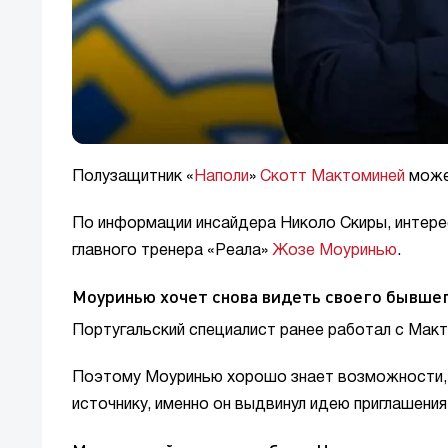
Полузащитник «
Наполи
»
Скотт Мактоминей
може
По информации инсайдера Николо Скиры, интере
главного тренера «Реала»
Жозе Моуринью
.
Моуринью хочет снова видеть своего бывше
Португальский специалист ранее работал с Мак
Поэтому Моуринью хорошо знает возможности, ха
источнику, именно он выдвинул идею приглашени