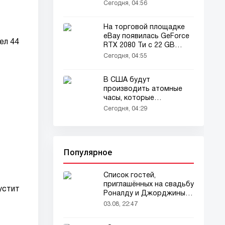
Сегодня, 04:56
На торговой площадке
eBay появилась GeForce
ел 44
RTX 2080 Ти с 22 GB
памяти
Сегодня, 04:55
В США будут
производить атомные
часы, которые
ошибаются всего на
Сегодня, 04:29
одну секунду за 30
миллионов лет
Популярное
Список гостей,
приглашённых на свадьбу
устит
Роналду и Джорджины,
вызвал ажиотаж
03.08, 22:47