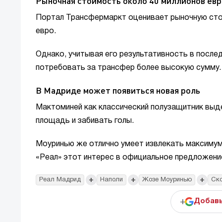
Рыночная стоимость около 40 миллионов евр
Портал Трансфермаркт оценивает рыночную сто
евро.
Однако, учитывая его результативность в после
потребовать за трансфер более высокую сумму.
В Мадриде может появиться новая роль
Мактоминей как классический полузащитник выд
площадь и забивать голы.
Моуринью же отлично умеет извлекать максимум 
«Реал» этот интерес в официальное предложени
+
+
+
Реал Мадрид
Наполи
Жозе Моуринью
Ско
+
Добавь