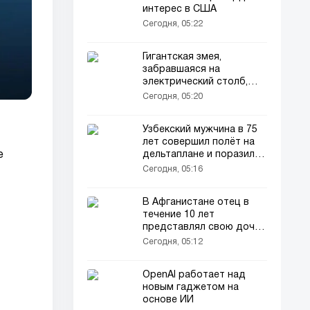
интерес в США
Сегодня, 05:22
Гигантская змея,
забравшаяся на
электрический столб,
погибла от удара током
Сегодня, 05:20
Узбекский мужчина в 75
лет совершил полёт на
дельтаплане и поразил
е
пользователей сети
Сегодня, 05:16
В Афганистане отец в
течение 10 лет
представлял свою дочь
окружающим как
Сегодня, 05:12
мальчика
OpenAI работает над
новым гаджетом на
основе ИИ