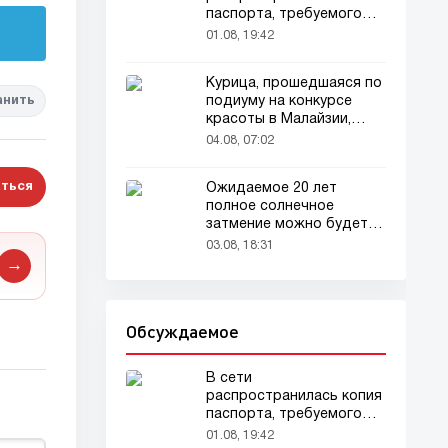
паспорта, требуемого
для домашних животных
01.08, 19:42
Курица, прошедшаяся по
подиуму на конкурсе
анить
красоты в Малайзии,
привлекла внимание
04.08, 07:02
зрителей
ться
Ожидаемое 20 лет
полное солнечное
затмение можно будет
наблюдать в августе
03.08, 18:31
→
Обсуждаемое
В сети
распространилась копия
паспорта, требуемого
для домашних животных
01.08, 19:42