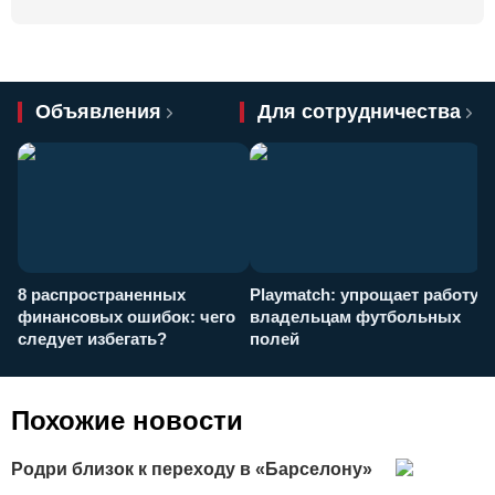
Объявления
Для сотрудничества
8 распространенных
Playmatch: упрощает работу
P
финансовых ошибок: чего
владельцам футбольных
н
следует избегать?
полей
и
п
Похожие новости
Родри близок к переходу в «Барселону»