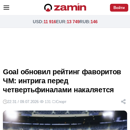
Войти
USD
:
11 916
EUR
:
13 749
RUB
:
146
Goal обновил рейтинг фаворитов
ЧМ: интрига перед
четвертьфиналами накаляется
22:31 / 09.07.2026
·
131
·
Спорт