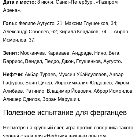
Дата и место:
8 июля, Санкт-Петербург, «Газпром
Арена».
Голы:
Фелипе Аугусто, 21; Максим Глушенков, 34;
Александр Соболев, 62; Кирилл Кондаков, 74 — Аброр
Исмоилов, 37.
Зенит:
Москвичев, Караваев, Андраде, Нино, Вега,
Барриос, Вендел, Педро, Джон, Глушенков, Аугусто.
Нефтчи:
Акбар Тураев, Мухсин Убайдуллаев, Анвар
Гафуров, Боян Цигер, Иброхимхалил Юлдошев, Икром
Алибаев, Ратинио, Владимир Йовович, Аброр Исмоилов,
Алишер Одилов, Зоран Марушич.
Полезное испытание для ферганцев
Несмотря на крупный счет, игра против соперника такого
уровня стала для «Нефтчи» важным опытом.