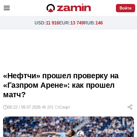
Войти
USD
:
11 916
EUR
:
13 749
RUB
:
146
«Нефтчи» прошел проверку на
«Газпром Арене»: как прошел
матч?
00:22 / 09.07.2026
·
201
·
Спорт