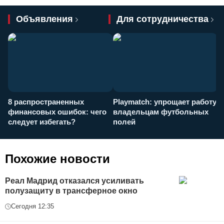
Объявления
Для сотрудничества
8 распространенных
Playmatch: упрощает работу
P
финансовых ошибок: чего
владельцам футбольных
н
следует избегать?
полей
и
п
Похожие новости
Реал Мадрид отказался усиливать
полузащиту в трансферное окно
Сегодня 12:35