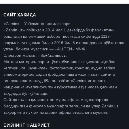
САЙТ ҲАҚИДА
«Zamin» – Ўзбекистон янгиликлари.
«Zamin.uz» лойиҳаси 2014 йил 1 декабрда ўз фаолиятини
бошлаган ва оммавий ахборот воситаси сифатида 1117-
рақамли гувоҳнома билан 2016 йил 5 июлда давлат рўйхатидан
ўтган. Лойиҳа муассиси — «ALLTEN» МЧЖ.
Электрон манзил:
info@zamin.uz
.
Матнли материалларни тўлиқ кўчириш ёки қисман иқтибос
келтиришга, шунингдек, фотографик, график, аудио ва/ёки
видеоматериаллардан фойдаланишга «Zamin.uz» сайтига
гиперҳавола мавжуд бўлган ва/ёки «Zamin» интернет-
нашрининг муаллифлигини кўрсатувчи ёзув илова қилинган
тақдирда йўл қўйилади.
Сайтда эълон қилинаётган муаллифлик мақолаларида
билдирилган фикрлар муаллифга тегишли ва улар Zamin.uz
таҳририяти нуқтаи назарини ифода этмаслиги мумкин.
БИЗНИНГ НАШРИЁТ