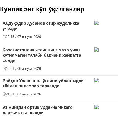
Кунлик энг кўп ўқилганлар
Абдуқодир Ҳусанов оғир жудоликка
учради
20:15 / 07 август 2026
Қозоғистонлик келиннинг маҳр учун
кутилмаган талаби барчани ҳайратга
солди
18:01 / 06 август 2026
Райҳон Уласенова ўғлини уйлантирди:
тўйдан видеолар тарқалди
21:51 / 07 август 2026
91 мингдан ортиқ ўрдакча Чикаго
дарёсига ташланди