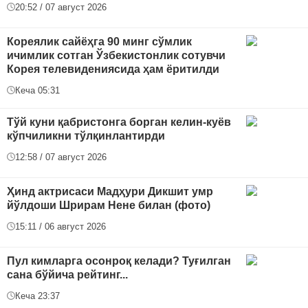
20:52 / 07 август 2026
Кореялик сайёҳга 90 минг сўмлик
ичимлик сотган Ўзбекистонлик сотувчи
Корея телевидениясида ҳам ёритилди
Кеча 05:31
Тўй куни қабристонга борган келин-куёв
кўпчиликни тўлқинлантирди
12:58 / 07 август 2026
Ҳинд актрисаси Мадҳури Дикшит умр
йўлдоши Шрирам Нене билан (фото)
15:11 / 06 август 2026
Пул кимларга осонроқ келади? Туғилган
сана бўйича рейтинг...
Кеча 23:37