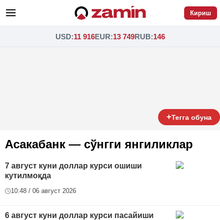
Кириш
USD
:
11 916
EUR
:
13 749
RUB
:
146
+
Тегга обуна
Асакабанк — сўнгги янгиликлар
7 август куни доллар курси ошиши
кутилмоқда
10:48 / 06 август 2026
6 август куни доллар курси пасайиши