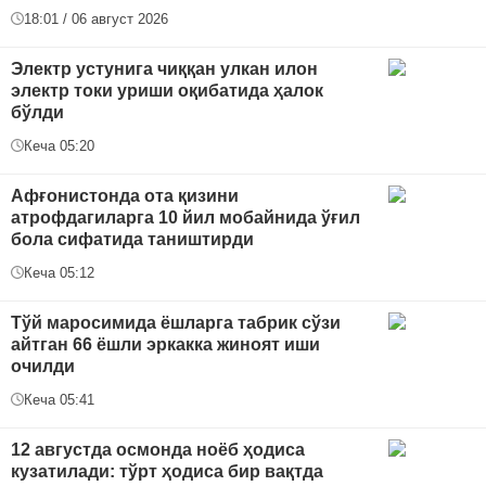
18:01 / 06 август 2026
Электр устунига чиққан улкан илон
электр токи уриши оқибатида ҳалок
бўлди
Кеча 05:20
Афғонистонда ота қизини
атрофдагиларга 10 йил мобайнида ўғил
бола сифатида таништирди
Кеча 05:12
Тўй маросимида ёшларга табрик сўзи
айтган 66 ёшли эркакка жиноят иши
очилди
Кеча 05:41
12 августда осмонда ноёб ҳодиса
кузатилади: тўрт ҳодиса бир вақтда