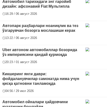
Автомобил тарихидаги энг ғаройиб
дизайн: афсонавий Fiat Мультипла
16:29 / 06 август 2026
Автопарк раҳбарлари ноаниқлик ва тез
ўзгарувчан бозорга мослашиши керак
13:22 / 06 август 2026
Uber автоном автомобиллар бозорида
ўз империясини қандай қурмоқда
20:23 / 01 август 2026
Кикшеринг янги даври:
фойдаланувчилар самокатда нима учун
қисқа қатновни танламоқда
04:56 / 29 июл 2026
Автомобил ойналари ҳайдовчини
кузатишни бошлайди