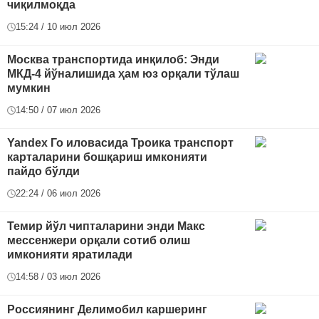
чиқилмоқда
15:24 / 10 июл 2026
Москва транспортида инқилоб: Энди
МКД-4 йўналишида ҳам юз орқали тўлаш
мумкин
14:50 / 07 июл 2026
Yandex Го иловасида Троика транспорт
карталарини бошқариш имконияти
пайдо бўлди
22:24 / 06 июл 2026
Темир йўл чипталарини энди Макс
мессенжери орқали сотиб олиш
имконияти яратилади
14:58 / 03 июл 2026
Россиянинг Делимобил каршеринг