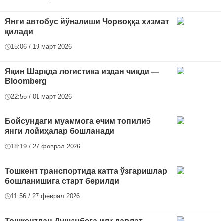
Янги автобус йўналиши Чорвоққа хизмат
қилади
15:06 / 19 март 2026
Яқин Шарқда логистика издан чиқди —
Bloomberg
22:55 / 01 март 2026
Бойсундаги муаммога ечим топилиб
янги лойиҳалар бошланади
18:19 / 27 феврал 2026
Тошкент транспортида катта ўзгаришлар
бошланишига старт берилди
11:56 / 27 феврал 2026
Тошкентдан Душанбега илк давлат