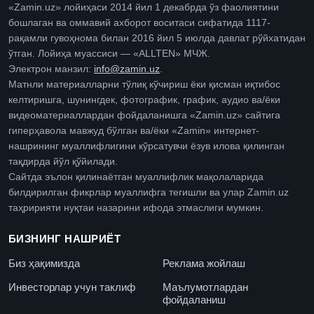
«Zamin.uz» лойиҳаси 2014 йил 1 декабрда ўз фаолиятини
бошлаган ва оммавий ахборот воситаси сифатида 1117-
рақамли гувоҳнома билан 2016 йил 5 июлда давлат рўйхатидан
ўтган. Лойиҳа муассиси — «ALLTEN» МЧЖ.
Электрон манзил:
info@zamin.uz
.
Матнли материалларни тўлиқ кўчириш ёки қисман иқтибос
келтиришга, шунингдек, фотографик, график, аудио ва/ёки
видеоматериаллардан фойдаланишга «Zamin.uz» сайтига
гиперҳавола мавжуд бўлган ва/ёки «Zamin» интернет-
нашрининг муаллифлигини кўрсатувчи ёзув илова қилинган
тақдирда йўл қўйилади.
Сайтда эълон қилинаётган муаллифлик мақолаларида
билдирилган фикрлар муаллифга тегишли ва улар Zamin.uz
таҳририяти нуқтаи назарини ифода этмаслиги мумкин.
БИЗНИНГ НАШРИЁТ
Биз ҳақимизда
Реклама жойлаш
Инвесторлар учун таклиф
Маълумотлардан
фойдаланиш