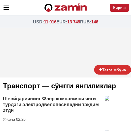
Кириш
USD
:
11 916
EUR
:
13 749
RUB
:
146
+
Тегга обуна
Транспорт — сўнгги янгиликлар
Швейцариянинг Флер компанияси янги
турдаги электродвелопесипедни тақдим
этди
Кеча 02:25