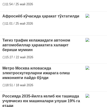
11:54 / 25 май 2026
Афросиёб кўчасида ҳаракат тўхтатилди
11:01 / 25 май 2026
Тиғиз трафик келажакдаги автоном
автомобиллар ҳаракатига халақит
бериши мумкин
15:27 / 22 май 2026
Метро Москва иловасида
электроскутерларни ижарага олиш
имконияти пайдо бўлди
18:51 / 18 май 2026
Россияда 2035-йилга келиб юк ташишда
учувчисиз юк машиналари улуши 19% га
етади