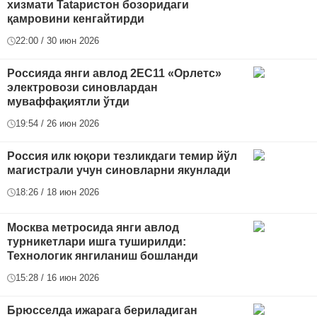
хизмати Tataристон бозоридаги
қамровини кенгайтирди
22:00 / 30 июн 2026
Россияда янги авлод 2EС11 «Орлетс»
электровози синовлардан
муваффақиятли ўтди
19:54 / 26 июн 2026
Россия илк юқори тезликдаги темир йўл
магистрали учун синовларни якунлади
18:26 / 18 июн 2026
Москва метросида янги авлод
турникетлари ишга туширилди:
Технологик янгиланиш бошланди
15:28 / 16 июн 2026
Брюсселда ижарага бериладиган