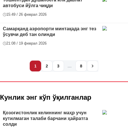
автобуси йўлга чиқди
15:49 / 26 феврал 2026
Самарқанд аэропорти минтақада энг тез
ўсувчи деб тан олинди
21:08 / 19 феврал 2026
…
1
2
3
8
Кунлик энг кўп ўқилганлар
Қозоғистонлик келиннинг маҳр учун
кутилмаган талаби барчани ҳайратга
солди