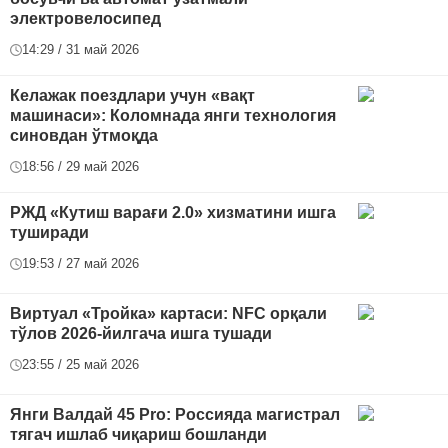
электровелосипед
14:29 / 31 май 2026
Келажак поездлари учун «вақт
машинаси»: Коломнада янги технология
синовдан ўтмоқда
18:56 / 29 май 2026
РЖД «Кутиш варағи 2.0» хизматини ишга
туширади
19:53 / 27 май 2026
Виртуал «Тройка» картаси: NFC орқали
тўлов 2026-йилгача ишга тушади
23:55 / 25 май 2026
Янги Валдай 45 Pro: Россияда магистрал
тягач ишлаб чиқариш бошланди