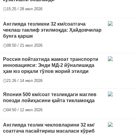
15:25 / 28 июл 2026
Англияда тезликни 32 км/соатгача
чеклаш таклиф этилмоқда: Ҳайдовчилар
бунга қарши
08:50 / 21 июл 2026
Россия пойтахтида жамоат транспорти
инновацияси: Энди МД-2 йўналишида
ҳам юз орқали тўлов жорий этилди
21:26 / 14 июл 2026
Япония 500 км/соат тезликдаги маглев
поезди лойиҳасини қайта тикламоқда
04:50 / 12 июл 2026
Англияда тезлик чекловларини 32 км/
соатгача пасайтириш масаласи кўриб