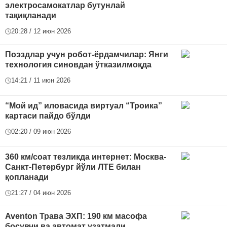
электросамокатлар бутунлай
тақиқланади
20:28 / 12 июн 2026
Поэздлар учун робот-ёрдамчилар: Янги
технология синовдан ўтказилмоқда
14:21 / 11 июн 2026
“Мой ид” иловасида виртуал “Троика”
картаси пайдо бўлди
02:20 / 09 июн 2026
360 км/соат тезликда интернет: Москва-
Санкт-Петербург йўли ЛТE билан
қопланади
21:27 / 04 июн 2026
Aventon Трава ЭХП: 190 км масофа
босувчи ва автомат узатмали