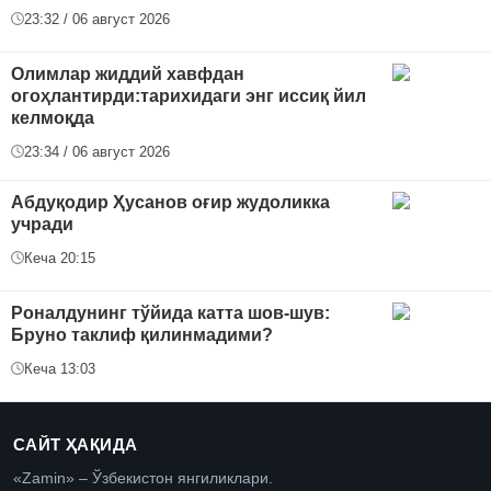
23:32 / 06 август 2026
Oлимлар жиддий хавфдан
огоҳлантирди:тарихидаги энг иссиқ йил
келмоқда
23:34 / 06 август 2026
Абдуқодир Ҳусанов оғир жудоликка
учради
Кеча 20:15
Роналдунинг тўйида катта шов-шув:
Бруно таклиф қилинмадими?
Кеча 13:03
САЙТ ҲАҚИДА
«Zamin» – Ўзбекистон янгиликлари.