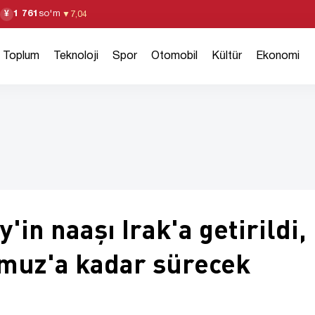
1 761
so'm
¥
▼
7,04
Toplum
Teknoloji
Spor
Otomobil
Kültür
Ekonomi
in naaşı Irak'a getirildi,
mmuz'a kadar sürecek