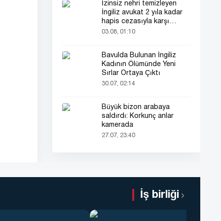
İzinsiz nehri temizleyen
İngiliz avukat 2 yıla kadar
hapis cezasıyla karşı
karşıya
03.08, 01:10
Bavulda Bulunan İngiliz
Kadının Ölümünde Yeni
Sırlar Ortaya Çıktı
30.07, 02:14
Büyük bizon arabaya
saldırdı: Korkunç anlar
kamerada
27.07, 23:40
İş birliği