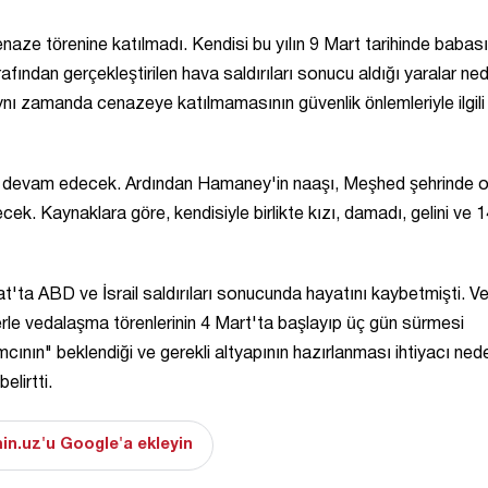
naze törenine katılmadı. Kendisi bu yılın 9 Mart tarihinde babası
arafından gerçekleştirilen hava saldırıları sonucu aldığı yaralar ne
nı zamanda cenazeye katılmamasının güvenlik önlemleriyle ilgili
ar devam edecek. Ardından Hamaney'in naaşı, Meşhed şehrinde o
cek. Kaynaklara göre, kendisiyle birlikte kızı, damadı, gelini ve 1
'ta ABD ve İsrail saldırıları sonucunda hayatını kaybetmişti. Ve
erle vedalaşma törenlerinin 4 Mart'ta başlayıp üç gün sürmesi
mcının" beklendiği ve gerekli altyapının hazırlanması ihtiyacı ned
elirtti.
in.uz'u Google'a ekleyin