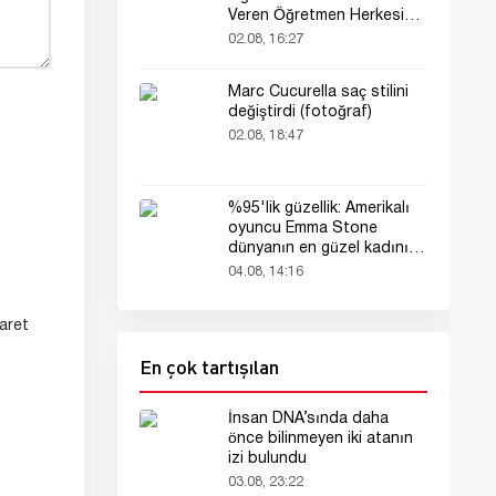
Veren Öğretmen Herkesi
Derinden Etkiledi
02.08, 16:27
Marc Cucurella saç stilini
değiştirdi (fotoğraf)
02.08, 18:47
%95'lik güzellik: Amerikalı
oyuncu Emma Stone
dünyanın en güzel kadını
seçildi!
04.08, 14:16
aret
En çok tartışılan
İnsan DNA’sında daha
önce bilinmeyen iki atanın
izi bulundu
03.08, 23:22