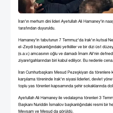
İran'ın merhum dini lideri Ayetullah Ali Hamaney'in naa
tarafından duyuruldu.
Hamaney'in tabutunun 7 Temmuz'da Irak'ın kutsal Necef
el-Zeydi başkanlığındaki yetkililer ve bir dizi üst düz
(s.a.v.) amcasının oğlu ve damadı İmam Ali'nin defnedil
ziyaretgahlarından biri kabul ediliyor. Bu nedenle c
İran Cumhurbaşkanı Mesud Pezeşkiyan da törenlere k
karşılama töreninde Irak'ın siyasi liderleri, devlet yön
toplu yas törenleri kapsamında şehir sokaklarında dola
Ayetullah Ali Hamaney ile vedalaşma törenleri 3 Te
Başkanı Nuriddin İsmailov başkanlığındaki resmi bir 
Meysam ve Mesud da görüldü.