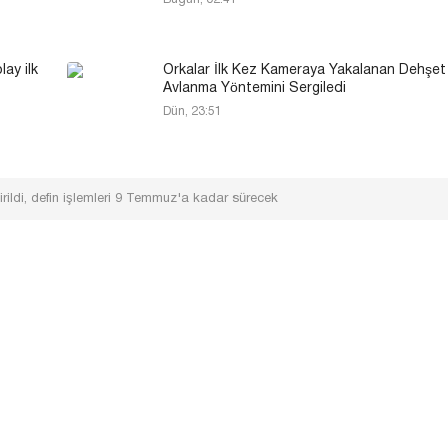
lay ilk
Orkalar İlk Kez Kameraya Yakalanan Dehşet 
Avlanma Yöntemini Sergiledi
Dün, 23:51
irildi, defin işlemleri 9 Temmuz'a kadar sürecek