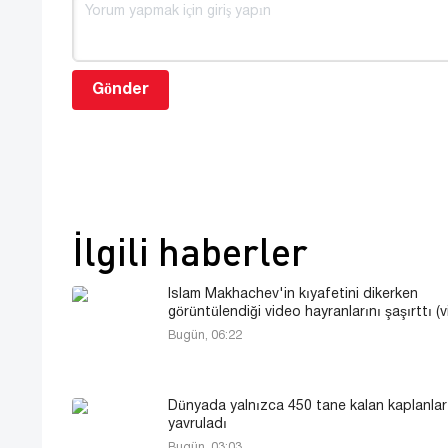
Gönder
İlgili haberler
Islam Makhachev'in kıyafetini dikerken
görüntülendiği video hayranlarını şaşırttı (
Bugün, 06:22
Dünyada yalnızca 450 tane kalan kaplanlar
yavruladı
Bugün, 03:03