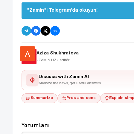
"Zamin"i Telegram'da okuyun!
Aziza Shukhratova
«ZAMIN.UZ»
editör
Discuss with Zamin AI
Analyze the news, get useful answers
Summarize
Pros and cons
Explain simp
Yorumlar
0