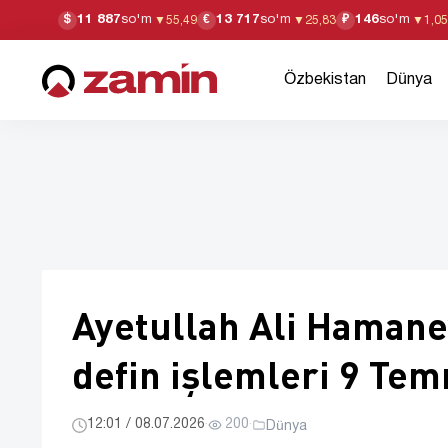
11 887
so'm
13 717
so'm
146
so'm
$
€
₽
▼
55,49
▼
25,83
▼
1,05
Özbekistan
Dünya
Ayetullah Ali Hamaney'
defin işlemleri 9 Te
12:01 / 08.07.2026
·
200
·
Dünya