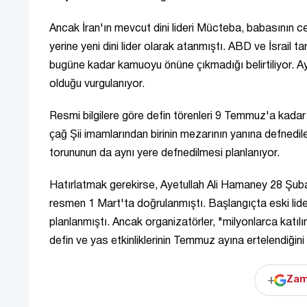
Ancak İran'ın mevcut dini lideri Mücteba, babasının ce
yerine yeni dini lider olarak atanmıştı. ABD ve İsrail t
bugüne kadar kamuoyu önüne çıkmadığı belirtiliyor. Ay
olduğu vurgulanıyor.
Resmi bilgilere göre defin törenleri 9 Temmuz'a kad
çağ Şii imamlarından birinin mezarının yanına defnedile
torununun da aynı yere defnedilmesi planlanıyor.
Hatırlatmak gerekirse, Ayetullah Ali Hamaney 28 Şubat
resmen 1 Mart'ta doğrulanmıştı. Başlangıçta eski lid
planlanmıştı. Ancak organizatörler, "milyonlarca katılı
defin ve yas etkinliklerinin Temmuz ayına ertelendiğini b
+
Zam