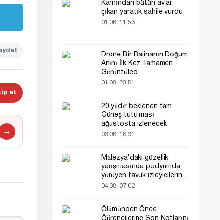
Karnından bütün avlar
çıkan yaratık sahile vurdu
01.08, 11:53
aydet
Drone Bir Balinanın Doğum
Anını İlk Kez Tamamen
Görüntüledi
01.08, 23:51
ip et
20 yıldır beklenen tam
Güneş tutulması
ağustosta izlenecek
→
03.08, 18:31
Malezya’daki güzellik
yarışmasında podyumda
yürüyen tavuk izleyicilerin
ilgisini çekti
04.08, 07:02
Ölümünden Önce
Öğrencilerine Son Notlarını