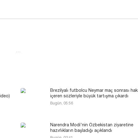
…
Brezilyalı futbolcu Neymar maç sonrası hak
video)
içeren sözleriyle büyük tartışma çıkardı
Bugün, 05:56
Narendra Modi'nin Özbekistan ziyaretine
hazırlıkların başladığı açıklandı
Bugün, 02:41