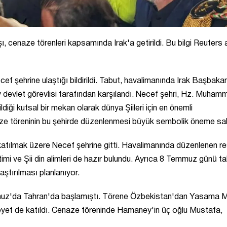
şı, cenaze törenleri kapsamında Irak'a getirildi. Bu bilgi Reuters 
 şehrine ulaştığı bildirildi. Tabut, havalimanında Irak Başbakanı
ey devlet görevlisi tarafından karşılandı. Necef şehri, Hz. Muham
diği kutsal bir mekan olarak dünya Şiileri için en önemli
enaze töreninin bu şehirde düzenlenmesi büyük sembolik öneme sa
atılmak üzere Necef şehrine gitti. Havalimanında düzenlenen r
etimi ve Şii din alimleri de hazır bulundu. Ayrıca 8 Temmuz günü t
ştırılması planlanıyor.
mmuz'da Tahran'da başlamıştı. Törene Özbekistan'dan Yasama M
heyet de katıldı. Cenaze töreninde Hamaney'in üç oğlu Mustafa,