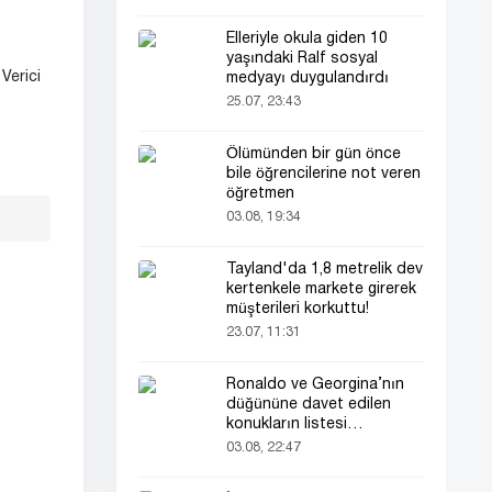
Elleriyle okula giden 10
yaşındaki Ralf sosyal
Verici
medyayı duygulandırdı
25.07, 23:43
Ölümünden bir gün önce
bile öğrencilerine not veren
öğretmen
03.08, 19:34
Tayland'da 1,8 metrelik dev
kertenkele markete girerek
müşterileri korkuttu!
23.07, 11:31
Ronaldo ve Georgina’nın
düğününe davet edilen
konukların listesi
gündemde
03.08, 22:47