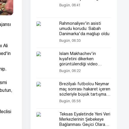
Bugün, 06:41
Rahmonaliyev'in asisti
ajansı
umudu korudu: Sabah
Danimarka'da mağlup oldu
Bugün, 06:33
 Ali
med'in
Islam Makhachev'in
kıyafetini dikerken
görüntülendiği video
hip.
hayranlarını şaşırttı (video)
Bugün, 06:22
esmi
Brezilyalı futbolcu Neymar
maç sonrası hakaret içeren
abutun,
sözleriyle büyük tartışma
çıkardı
Bugün, 05:56
eclisi
Teksas Eyaletinde Yeni Veri
Merkezlerinin Şebekeye
Bağlanması Geçici Olarak