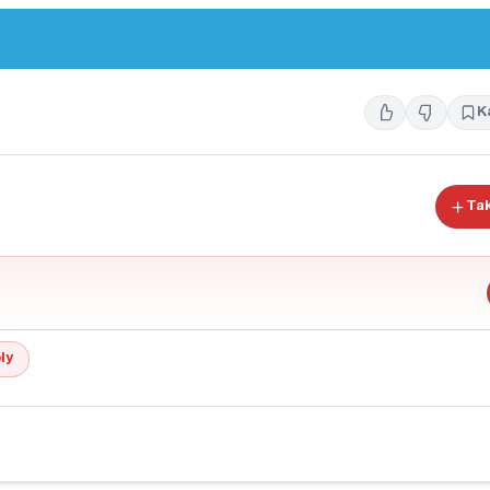
K
Tak
ly