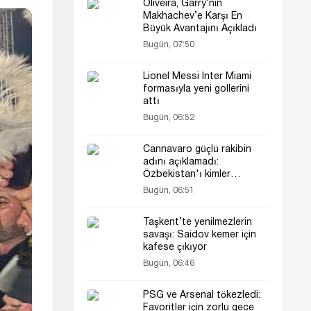
Oliveira, Garry’nin
Makhachev’e Karşı En
Büyük Avantajını Açıkladı
Bugün, 07:50
Lionel Messi Inter Miami
formasıyla yeni gollerini
attı
Bugün, 06:52
Cannavaro güçlü rakibin
adını açıklamadı:
Özbekistan'ı kimler
bekliyor?
Bugün, 06:51
Taşkent’te yenilmezlerin
savaşı: Saidov kemer için
kafese çıkıyor
Bugün, 06:46
PSG ve Arsenal tökezledi:
Favoritler için zorlu gece