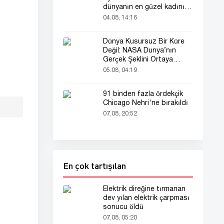
dünyanın en güzel kadını
seçildi!
04.08, 14:16
Dünya Kusursuz Bir Küre
Değil: NASA Dünya’nın
Gerçek Şeklini Ortaya
Koydu
05.08, 04:19
91 binden fazla ördekçik
Chicago Nehri'ne bırakıldı
07.08, 20:52
En çok tartışılan
Elektrik direğine tırmanan
dev yılan elektrik çarpması
sonucu öldü
07.08, 05:20