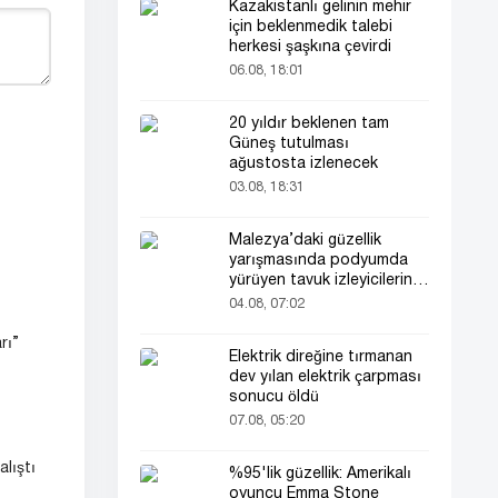
Kazakistanlı gelinin mehir
için beklenmedik talebi
herkesi şaşkına çevirdi
06.08, 18:01
20 yıldır beklenen tam
Güneş tutulması
ağustosta izlenecek
03.08, 18:31
Malezya’daki güzellik
yarışmasında podyumda
yürüyen tavuk izleyicilerin
ilgisini çekti
04.08, 07:02
rı”
Elektrik direğine tırmanan
dev yılan elektrik çarpması
sonucu öldü
07.08, 05:20
lıştı
%95'lik güzellik: Amerikalı
oyuncu Emma Stone