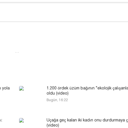
…
n yola
1.200 ördek üzüm bağının “ekolojik çalışanla
oldu (video)
Bugün, 16:22
ı:
Uçağa geç kalan iki kadın onu durdurmaya ça
(video)