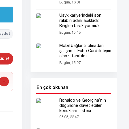
Bugün, 16:01
Usyk kariyerindeki son
rakibin adını açıkladı:
Ringleri bırakıyor mu?
Bugün, 15:48
aydet
Mobil bağlantı olmadan
çalışan T-Echo Card iletişim
cihazı tanıtıldı
ip et
Bugün, 15:27
→
En çok okunan
Ronaldo ve Georgina’nın
düğününe davet edilen
konukların listesi
gündemde
03.08, 22:47