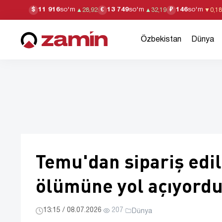
11 916
so'm
13 749
so'm
146
so'm
$
€
₽
▲
28,92
▲
32,19
▼
0,18
Özbekistan
Dünya
Temu'dan sipariş edi
ölümüne yol açıyord
13:15 / 08.07.2026
·
207
·
Dünya