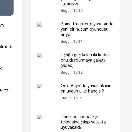
ilgileniyor
Bugün, 16:16
Roma transfer piyasasında
ney
yeni bir hücum oyuncusu
arıyor
Bugün, 16:14
ılmadı
Uçağa geç kalan iki kadın
onu durdurmaya çalıştı
(video)
k
Bugün, 16:12
Orta Asya’da yaşamak için
irtti.
en uygun ülke hangisi?
Bugün, 16:05
Deniz aslanı balıkçı
teknesine çıkıp yatakta
uyuyakaldı