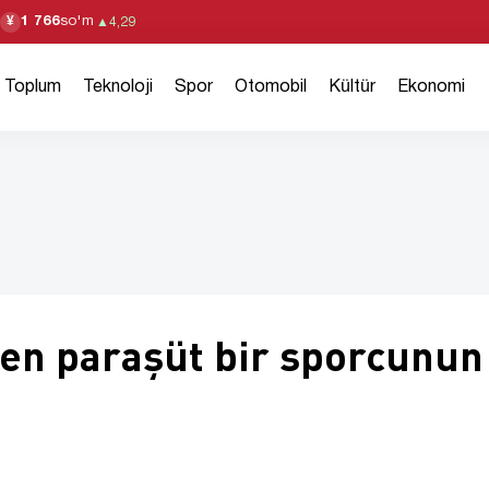
1 766
so'm
¥
▲
4,29
Toplum
Teknoloji
Spor
Otomobil
Kültür
Ekonomi
len paraşüt bir sporcunun
u