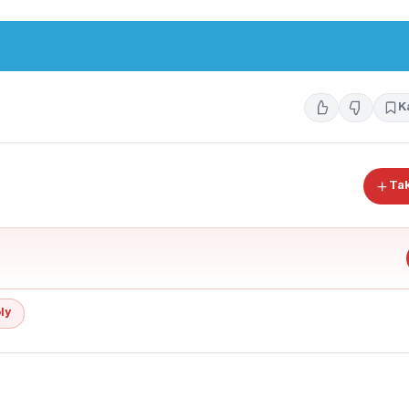
K
Tak
ly