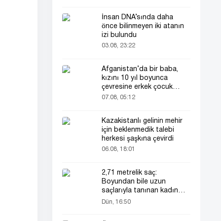
İnsan DNA’sında daha
önce bilinmeyen iki atanın
izi bulundu
03.08, 23:22
Afganistan’da bir baba,
kızını 10 yıl boyunca
çevresine erkek çocuk
olarak tanıttı
07.08, 05:12
Kazakistanlı gelinin mehir
için beklenmedik talebi
herkesi şaşkına çevirdi
06.08, 18:01
2,71 metrelik saç:
Boyundan bile uzun
saçlarıyla tanınan kadın
yeniden gündemde
Dün, 16:50