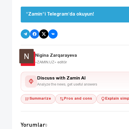
"Zamin"i Telegram'da okuyun!
Nigina Zarqarayeva
«ZAMIN.UZ»
editör
Discuss with Zamin AI
Analyze the news, get useful answers
Summarize
Pros and cons
Explain simp
Yorumlar
0