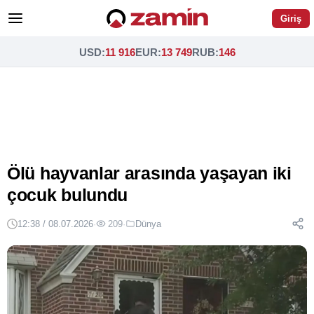
Giriş
USD
:
11 916
EUR
:
13 749
RUB
:
146
Ölü hayvanlar arasında yaşayan iki
çocuk bulundu
12:38 / 08.07.2026
·
209
·
Dünya