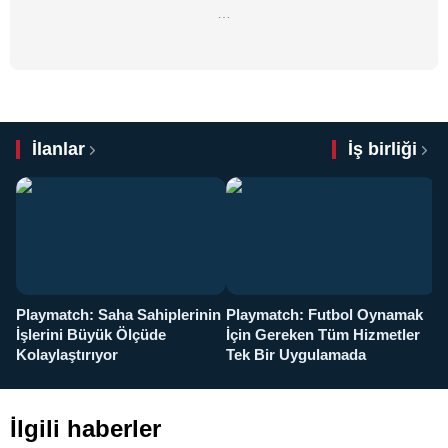
…
İlanlar
İş birliği
Playmatch: Saha Sahiplerinin
Playmatch: Futbol Oynamak
Y
İşlerini Büyük Ölçüde
İçin Gereken Tüm Hizmetler
y
Kolaylaştırıyor
Tek Bir Uygulamada
İlgili haberler