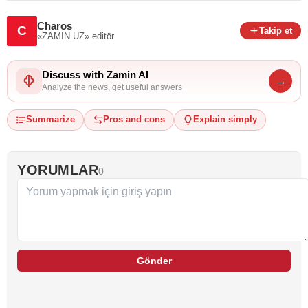
Charos
C
Takip et
«ZAMIN.UZ»
editör
Discuss with Zamin AI
→
Analyze the news, get useful answers
Summarize
Pros and cons
Explain simply
YORUMLAR
0
Gönder