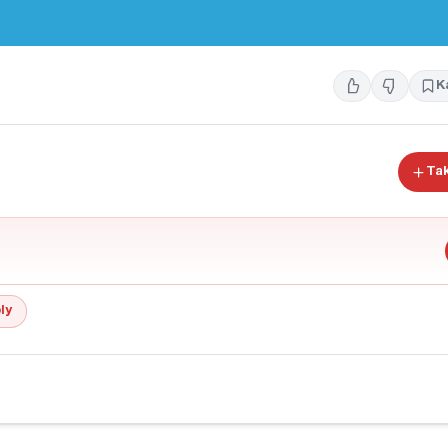
K
Tak
ly