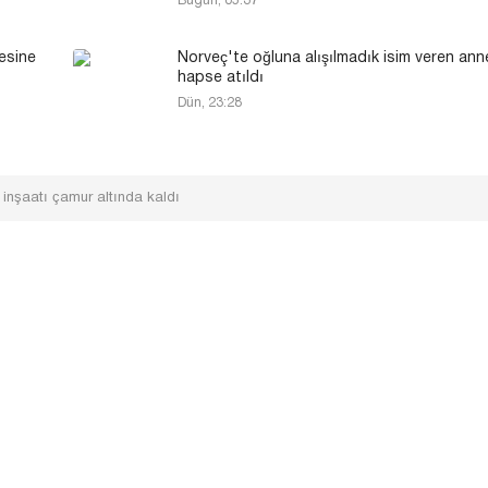
Bugün, 05:37
esine
Norveç'te oğluna alışılmadık isim veren ann
hapse atıldı
Dün, 23:28
 inşaatı çamur altında kaldı