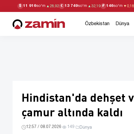
11 916
so'm
13 749
so'm
146
so'm
$
€
₽
▲
28,92
▲
32,19
▼
0,18
Özbekistan
Dünya
Hindistan'da dehşet v
çamur altında kaldı
12:57 / 08.07.2026
·
149
·
Dünya