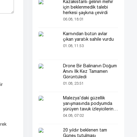
Kazakistanlı gelinin mehir
için beklenmedik talebi
herkesi şaşkına çevirdi
06.08, 18:01
Karnından bütün avlar
çıkan yaratık sahile vurdu
01.08, 11:53
Drone Bir Balinanın Doğum
Anını İlk Kez Tamamen
Görüntüledi
01.08, 23:51
ir
Malezya’daki güzellik
yarışmasında podyumda
yürüyen tavuk izleyicilerin
ilgisini çekti
04.08, 07:02
erek
20 yıldır beklenen tam
Güneş tutulması