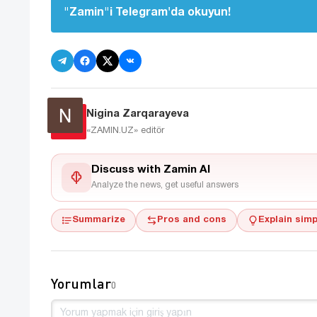
"Zamin"i Telegram'da okuyun!
Nigina Zarqarayeva
«ZAMIN.UZ»
editör
Discuss with Zamin AI
Analyze the news, get useful answers
Summarize
Pros and cons
Explain simp
Yorumlar
0