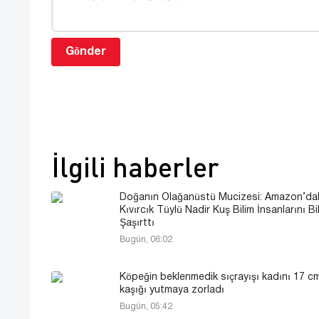
Gönder
İlgili haberler
Doğanın Olağanüstü Mucizesi: Amazon’da
Kıvırcık Tüylü Nadir Kuş Bilim İnsanlarını Bi
Şaşırttı
Bugün, 06:02
Köpeğin beklenmedik sıçrayışı kadını 17 cm
kaşığı yutmaya zorladı
Bugün, 05:42