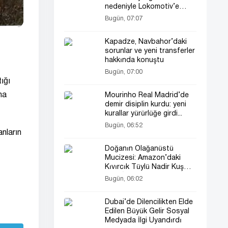
nedeniyle Lokomotiv’e
yenildik”
Bugün, 07:07
Kapadze, Navbahor’daki
sorunlar ve yeni transferler
hakkında konuştu
Bugün, 07:00
ığı
na
Mourinho Real Madrid’de
demir disiplin kurdu: yeni
kurallar yürürlüğe girdi...
Bugün, 06:52
anların
Doğanın Olağanüstü
Mucizesi: Amazon’daki
Kıvırcık Tüylü Nadir Kuş
Bilim İnsanlarını Bile
Bugün, 06:02
Şaşırttı
Dubai’de Dilencilikten Elde
Edilen Büyük Gelir Sosyal
Medyada İlgi Uyandırdı