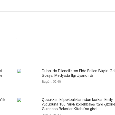
…
ki
Dubai’de Dilencilikten Elde Edilen Büyük Gel
le
Sosyal Medyada İlgi Uyandırdı
Bugün, 05:48
’lik
Çocukken köpekbalıklarından korkan Emily,
vücuduna 106 farklı köpekbalığı türü çizdir
Guinness Rekorlar Kitabı'na girdi