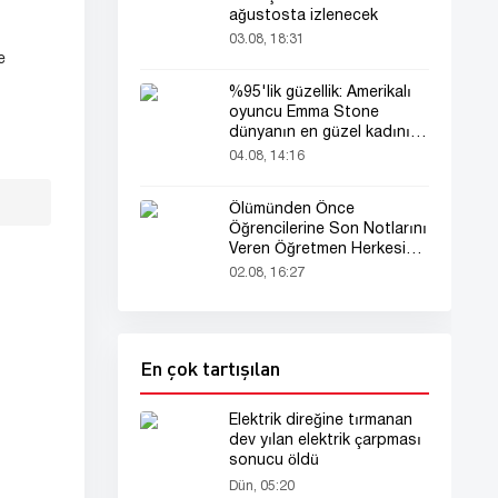
ağustosta izlenecek
03.08, 18:31
e
%95'lik güzellik: Amerikalı
oyuncu Emma Stone
dünyanın en güzel kadını
seçildi!
04.08, 14:16
Ölümünden Önce
Öğrencilerine Son Notlarını
Veren Öğretmen Herkesi
Derinden Etkiledi
02.08, 16:27
En çok tartışılan
Elektrik direğine tırmanan
dev yılan elektrik çarpması
sonucu öldü
Dün, 05:20