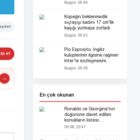
Bugün, 05:48
Köpeğin beklenmedik
sıçrayışı kadını 17 cm’lik
aydet
kaşığı yutmaya zorladı
Bugün, 05:42
Pio Esposito, İngiliz
ip et
kulüplerinin ilgisine rağmen
Inter'le sözleşmesini
uzatabilir
Bugün, 05:39
→
En çok okunan
Ronaldo ve Georgina’nın
düğününe davet edilen
konukların listesi
gündemde
03.08, 22:47