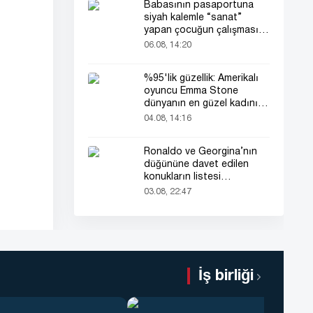
Babasının pasaportuna
siyah kalemle “sanat”
yapan çocuğun çalışması
herkesin dikkatini çekti
06.08, 14:20
%95'lik güzellik: Amerikalı
oyuncu Emma Stone
dünyanın en güzel kadını
seçildi!
04.08, 14:16
Ronaldo ve Georgina’nın
düğününe davet edilen
konukların listesi
gündemde
03.08, 22:47
İş birliği