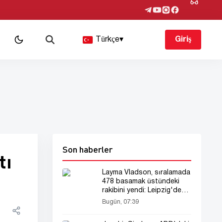
Türkçe
▾
Giriş
Son haberler
tı
Layma Vladson, sıralamada
478 basamak üstündeki
rakibini yendi: Leipzig'de
sansasyon!
Bugün, 07:39