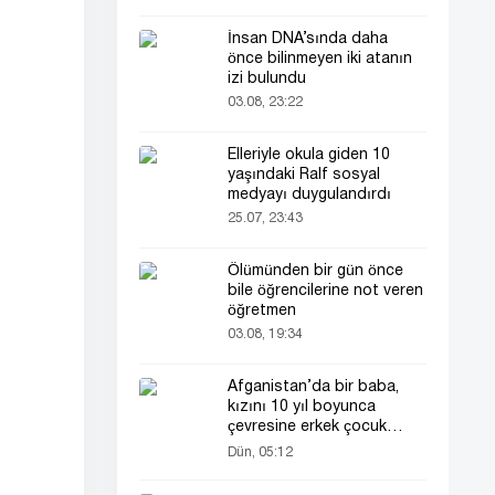
İnsan DNA’sında daha
önce bilinmeyen iki atanın
izi bulundu
03.08, 23:22
Elleriyle okula giden 10
yaşındaki Ralf sosyal
medyayı duygulandırdı
25.07, 23:43
Ölümünden bir gün önce
bile öğrencilerine not veren
öğretmen
03.08, 19:34
Afganistan’da bir baba,
kızını 10 yıl boyunca
çevresine erkek çocuk
olarak tanıttı
Dün, 05:12