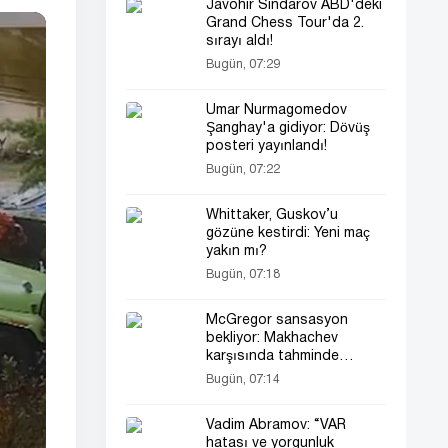
Javohir Sindarov ABD'deki
Grand Chess Tour'da 2.
sırayı aldı!
Bugün, 07:29
Umar Nurmagomedov
Şanghay'a gidiyor: Dövüş
posteri yayınlandı!
Bugün, 07:22
Whittaker, Guskov’u
gözüne kestirdi: Yeni maç
yakın mı?
Bugün, 07:18
McGregor sansasyon
bekliyor: Makhachev
karşısında tahminde
bulundu
Bugün, 07:14
Vadim Abramov: “VAR
hatası ve yorgunluk