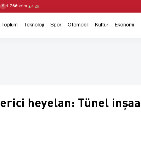
1 766
so'm
¥
▲
4,29
Toplum
Teknoloji
Spor
Otomobil
Kültür
Ekonomi
erici heyelan: Tünel inşaa