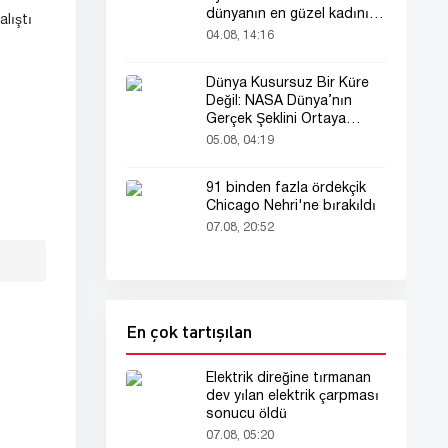
dünyanın en güzel kadını
lıştı
seçildi!
04.08, 14:16
Dünya Kusursuz Bir Küre
Değil: NASA Dünya’nın
Gerçek Şeklini Ortaya
Koydu
05.08, 04:19
91 binden fazla ördekçik
Chicago Nehri'ne bırakıldı
07.08, 20:52
En çok tartışılan
Elektrik direğine tırmanan
dev yılan elektrik çarpması
sonucu öldü
07.08, 05:20