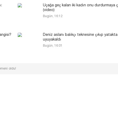
ı:
Uçağa geç kalan iki kadın onu durdurmaya ça
(video)
Bugün, 16:12
angisi?
Deniz aslanı balıkçı teknesine çıkıp yatakta
uyuyakaldı
Bugün, 16:01
omeni oldu!