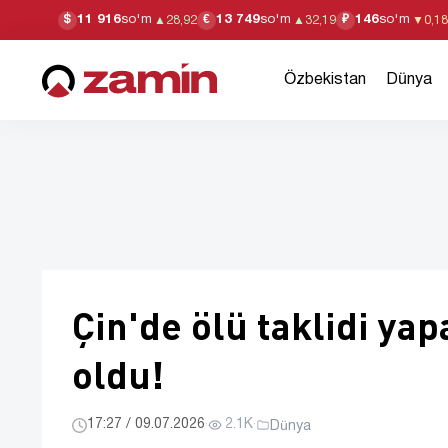
11 916
so'm
13 749
so'm
146
so'm
$
€
₽
▲
28,92
▲
32,19
▼
0,18
Özbekistan
Dünya
Çin'de ölü taklidi ya
oldu!
17:27 / 09.07.2026
·
2.1K
·
Dünya