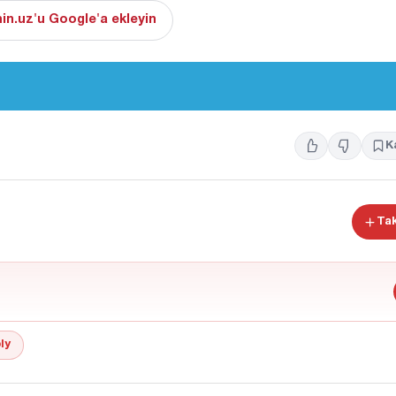
in.uz'u Google'a ekleyin
K
Tak
ly