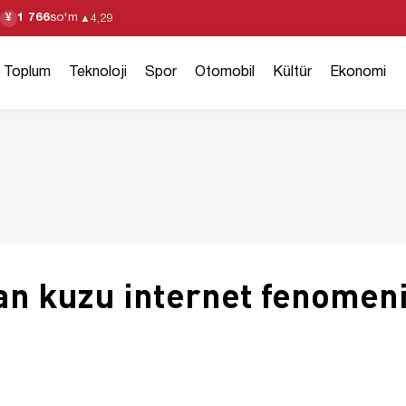
1 766
so'm
¥
▲
4,29
Toplum
Teknoloji
Spor
Otomobil
Kültür
Ekonomi
pan kuzu internet fenomen