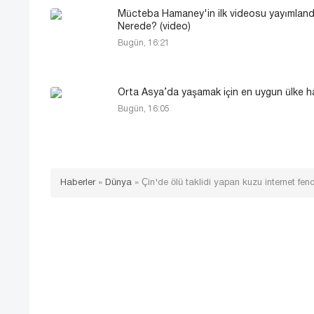
Mücteba Hamaney'in ilk videosu yayımland
Nerede? (video)
Bugün, 16:21
Orta Asya’da yaşamak için en uygun ülke h
Bugün, 16:05
Haberler
»
Dünya
»
Çin'de ölü taklidi yapan kuzu internet fen