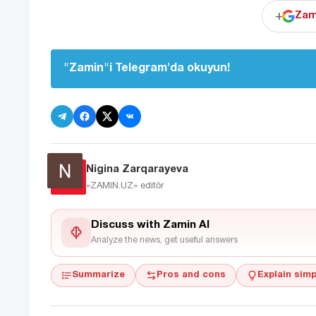
+
Zam
"Zamin"i Telegram'da okuyun!
Nigina Zarqarayeva
«ZAMIN.UZ»
editör
Discuss with Zamin AI
Analyze the news, get useful answers
Summarize
Pros and cons
Explain simp