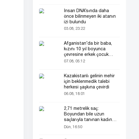
İnsan DNA’sında daha
önce bilinmeyen iki atanın
izi bulundu
03.08, 23:22
Afganistan’da bir baba,
kızını 10 yıl boyunca
çevresine erkek çocuk
olarak tanıttı
07.08, 05:12
Kazakistanlı gelinin mehir
için beklenmedik talebi
herkesi şaşkına çevirdi
06.08, 18:01
2,71 metrelik saç:
Boyundan bile uzun
saçlarıyla tanınan kadın
yeniden gündemde
Dün, 16:50