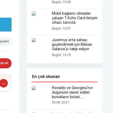
Bugün, 15:48
Mobil bağlantı olmadan
çalışan T-Echo Card iletişim
cihazı tanıtıldı
Bugün, 15:27
Juventus orta sahayı
aydet
güçlendirmek için Matias
Galarza’yı takip ediyor
Bugün, 15:19
ip et
En çok okunan
→
Ronaldo ve Georgina’nın
düğününe davet edilen
konukların listesi
gündemde
03.08, 22:47