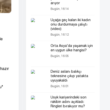
arıyor
Bugün, 16:14
Uçağa geç kalan iki kadın
onu durdurmaya çalıştı
(video)
Bugün, 16:12
de
Orta Asya’da yaşamak için
en uygun ülke hangisi?
Bugün, 16:05
 hazır
Deniz aslanı balıkçı
teknesine çıkıp yatakta
uyuyakaldı
Bugün, 16:01
u"
Usyk kariyerindeki son
rakibin adını açıkladı:
Ringleri bırakıyor mu?