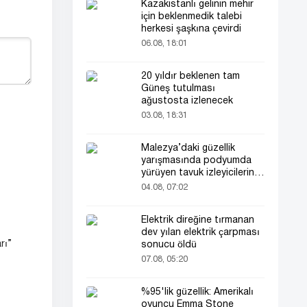
Kazakistanlı gelinin mehir
için beklenmedik talebi
herkesi şaşkına çevirdi
06.08, 18:01
20 yıldır beklenen tam
Güneş tutulması
ağustosta izlenecek
03.08, 18:31
Malezya’daki güzellik
yarışmasında podyumda
yürüyen tavuk izleyicilerin
ilgisini çekti
04.08, 07:02
Elektrik direğine tırmanan
dev yılan elektrik çarpması
rı”
sonucu öldü
07.08, 05:20
%95'lik güzellik: Amerikalı
oyuncu Emma Stone