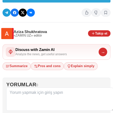
Aziza Shukhratova
Takip et
«ZAMIN.UZ»
editör
Discuss with Zamin AI
→
Analyze the news, get useful answers
Summarize
Pros and cons
Explain simply
YORUMLAR
0