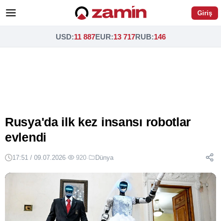
Giriş
USD
:
11 887
EUR
:
13 717
RUB
:
146
Rusya'da ilk kez insansı robotlar
evlendi
17:51 / 09.07.2026
·
920
·
Dünya