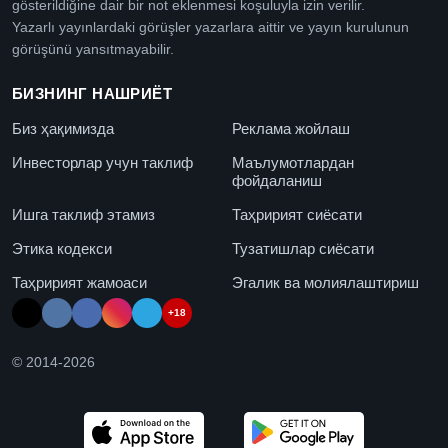
gösterildiğine dair bir not eklenmesi koşuluyla izin verilir.
Yazarlı yayınlardaki görüşler yazarlara aittir ve yayın kurulunun
görüşünü yansıtmayabilir.
БИЗНИНГ НАШРИЁТ
Биз ҳақимизда
Реклама жойлаш
Инвесторлар учун таклиф
Маълумотлардан
фойдаланиш
Ишга таклиф этамиз
Таҳририят сиёсати
Этика кодекси
Тузатишлар сиёсати
Таҳририят жамоаси
Эгалик ва молиялаштириш
+18
© 2014-
2026