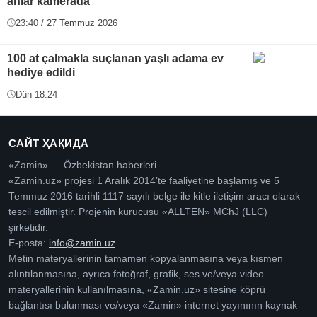
anlar kamerada
23:40 / 27 Temmuz 2026
100 at çalmakla suçlanan yaşlı adama ev
hediye edildi
Dün 18:24
САЙТ ҲАҚИДА
«Zamin» — Özbekistan haberleri.
«Zamin.uz» projesi 1 Aralık 2014’te faaliyetine başlamış ve 5
Temmuz 2016 tarihli 1117 sayılı belge ile kitle iletişim aracı olarak
tescil edilmiştir. Projenin kurucusu «ALLTEN» MChJ (LLC)
şirketidir.
E-posta:
info@zamin.uz
.
Metin materyallerinin tamamen kopyalanmasına veya kısmen
alıntılanmasına, ayrıca fotoğraf, grafik, ses ve/veya video
materyallerinin kullanılmasına, «Zamin.uz» sitesine köprü
bağlantısı bulunması ve/veya «Zamin» internet yayınının kaynak