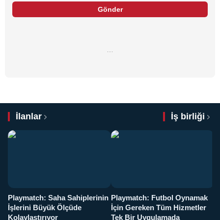
Gönder
…
İlanlar
İş birliği
Playmatch: Saha Sahiplerinin
Playmatch: Futbol Oynamak
Y
İşlerini Büyük Ölçüde
İçin Gereken Tüm Hizmetler
y
Kolaylaştırıyor
Tek Bir Uygulamada