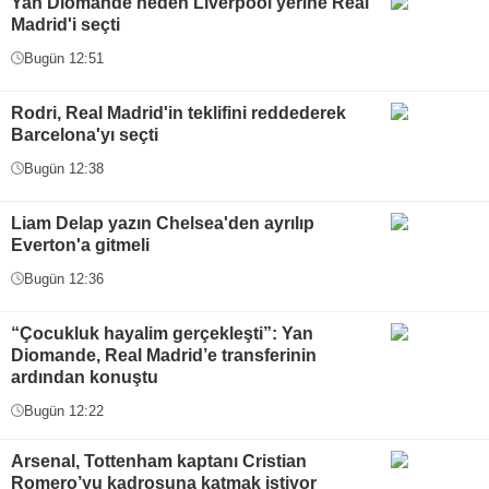
Yan Diomande neden Liverpool yerine Real
Madrid'i seçti
Bugün 12:51
Rodri, Real Madrid'in teklifini reddederek
Barcelona'yı seçti
Bugün 12:38
Liam Delap yazın Chelsea'den ayrılıp
Everton'a gitmeli
Bugün 12:36
“Çocukluk hayalim gerçekleşti”: Yan
Diomande, Real Madrid’e transferinin
ardından konuştu
Bugün 12:22
Arsenal, Tottenham kaptanı Cristian
Romero’yu kadrosuna katmak istiyor