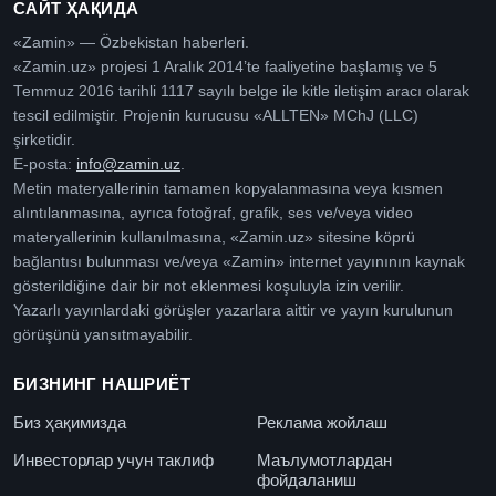
САЙТ ҲАҚИДА
«Zamin» — Özbekistan haberleri.
«Zamin.uz» projesi 1 Aralık 2014’te faaliyetine başlamış ve 5
Temmuz 2016 tarihli 1117 sayılı belge ile kitle iletişim aracı olarak
tescil edilmiştir. Projenin kurucusu «ALLTEN» MChJ (LLC)
şirketidir.
E-posta:
info@zamin.uz
.
Metin materyallerinin tamamen kopyalanmasına veya kısmen
alıntılanmasına, ayrıca fotoğraf, grafik, ses ve/veya video
materyallerinin kullanılmasına, «Zamin.uz» sitesine köprü
bağlantısı bulunması ve/veya «Zamin» internet yayınının kaynak
gösterildiğine dair bir not eklenmesi koşuluyla izin verilir.
Yazarlı yayınlardaki görüşler yazarlara aittir ve yayın kurulunun
görüşünü yansıtmayabilir.
БИЗНИНГ НАШРИЁТ
Биз ҳақимизда
Реклама жойлаш
Инвесторлар учун таклиф
Маълумотлардан
фойдаланиш