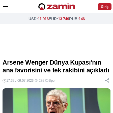
Giriş
USD
:
11 916
EUR
:
13 749
RUB
:
146
Arsene Wenger Dünya Kupası'nın
ana favorisini ve tek rakibini açıkladı
17:38 / 09.07.2026
·
275
·
Spor