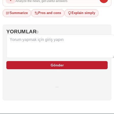
Analyze the news, get useful answers
Summarize
Pros and cons
Explain simply
YORUMLAR
0
Gönder
…