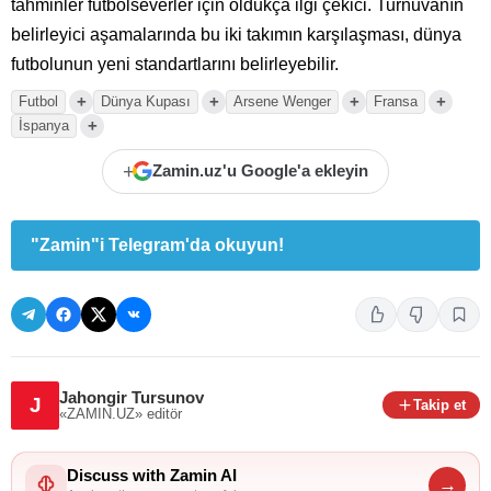
tahminler futbolseverler için oldukça ilgi çekici. Turnuvanın
belirleyici aşamalarında bu iki takımın karşılaşması, dünya
futbolunun yeni standartlarını belirleyebilir.
+
+
+
+
Futbol
Dünya Kupası
Arsene Wenger
Fransa
+
İspanya
+
Zamin.uz'u Google'a ekleyin
"Zamin"i Telegram'da okuyun!
Jahongir Tursunov
J
Takip et
«ZAMIN.UZ»
editör
Discuss with Zamin AI
→