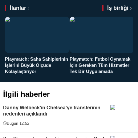
İlanlar
İş birliği
Playmatch: Saha Sahiplerinin
Playmatch: Futbol Oynamak
Y
İşlerini Büyük Ölçüde
İçin Gereken Tüm Hizmetler
y
Kolaylaştırıyor
Tek Bir Uygulamada
İlgili haberler
Danny Welbeck'in Chelsea'ye transferinin
nedenleri açıklandı
Bugün 12:52