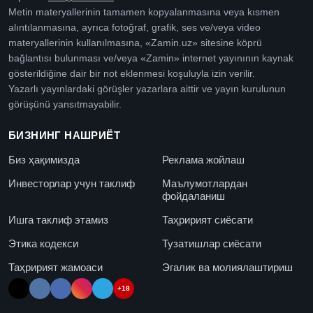
Metin materyallerinin tamamen kopyalanmasına veya kısmen
alıntılanmasına, ayrıca fotoğraf, grafik, ses ve/veya video
materyallerinin kullanılmasına, «Zamin.uz» sitesine köprü
bağlantısı bulunması ve/veya «Zamin» internet yayınının kaynak
gösterildiğine dair bir not eklenmesi koşuluyla izin verilir.
Yazarlı yayınlardaki görüşler yazarlara aittir ve yayın kurulunun
görüşünü yansıtmayabilir.
БИЗНИНГ НАШРИЁТ
Биз ҳақимизда
Реклама жойлаш
Инвесторлар учун таклиф
Маълумотлардан
фойдаланиш
Ишга таклиф этамиз
Таҳририят сиёсати
Этика кодекси
Тузатишлар сиёсати
Таҳририят жамоаси
Эгалик ва молиялаштириш
+18