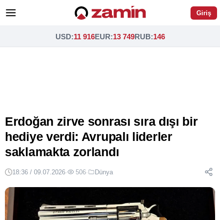
Giriş
USD
:
11 916
EUR
:
13 749
RUB
:
146
Erdoğan zirve sonrası sıra dışı bir
hediye verdi: Avrupalı liderler
saklamakta zorlandı
18:36 / 09.07.2026
·
506
·
Dünya