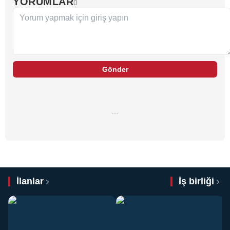
YORUMLAR
0
Gönder
…
İlanlar
İş birliği