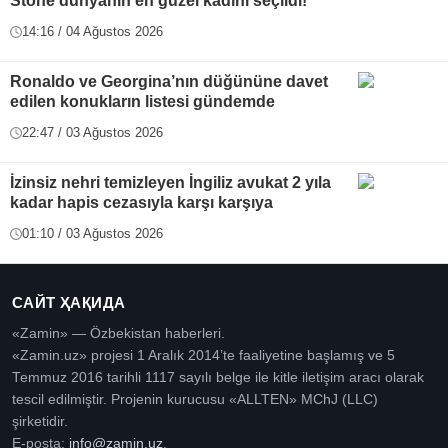
Stone dünyanın en güzel kadını seçildi!
14:16 / 04 Ağustos 2026
Ronaldo ve Georgina’nın düğününe davet
edilen konukların listesi gündemde
22:47 / 03 Ağustos 2026
İzinsiz nehri temizleyen İngiliz avukat 2 yıla
kadar hapis cezasıyla karşı karşıya
01:10 / 03 Ağustos 2026
САЙТ ҲАҚИДА
«Zamin» — Özbekistan haberleri.
«Zamin.uz» projesi 1 Aralık 2014’te faaliyetine başlamış ve 5
Temmuz 2016 tarihli 1117 sayılı belge ile kitle iletişim aracı olarak
tescil edilmiştir. Projenin kurucusu «ALLTEN» MChJ (LLC)
şirketidir.
E-posta:
info@zamin.uz
.