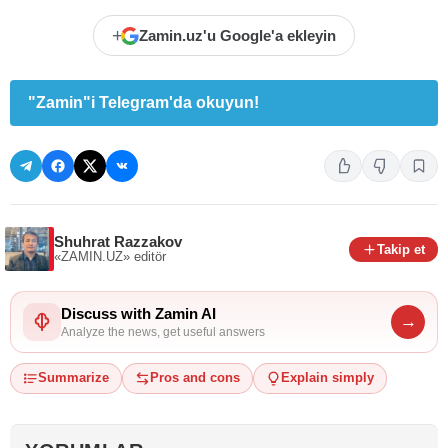
+
Zamin.uz'u Google'a ekleyin
"Zamin"i Telegram'da okuyun!
Shuhrat Razzakov
Takip et
«ZAMIN.UZ»
editör
Discuss with Zamin AI
→
Analyze the news, get useful answers
Summarize
Pros and cons
Explain simply