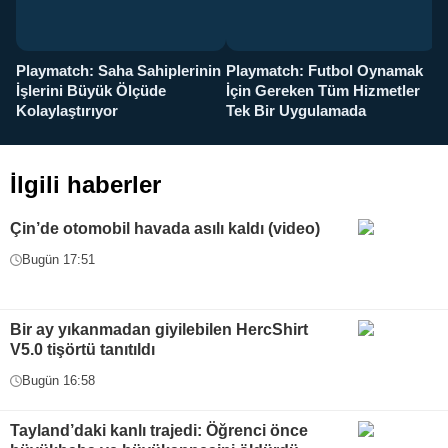
Playmatch: Saha Sahiplerinin
Playmatch: Futbol Oynamak
Y
İşlerini Büyük Ölçüde
İçin Gereken Tüm Hizmetler
y
Kolaylaştırıyor
Tek Bir Uygulamada
İlgili haberler
Çin’de otomobil havada asılı kaldı (video)
Bugün 17:51
Bir ay yıkanmadan giyilebilen HercShirt
V5.0 tişörtü tanıtıldı
Bugün 16:58
Tayland’daki kanlı trajedi: Öğrenci önce