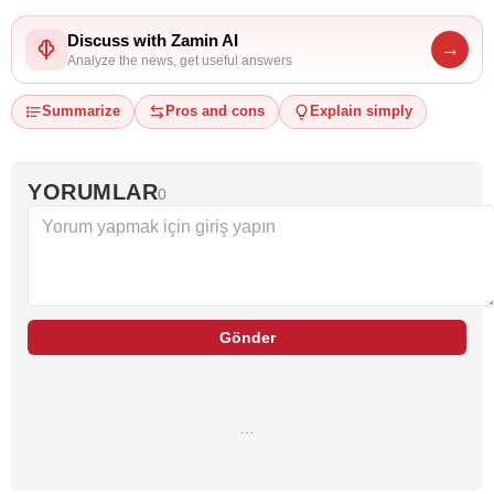
Discuss with Zamin AI
→
Analyze the news, get useful answers
Summarize
Pros and cons
Explain simply
YORUMLAR
0
Gönder
…