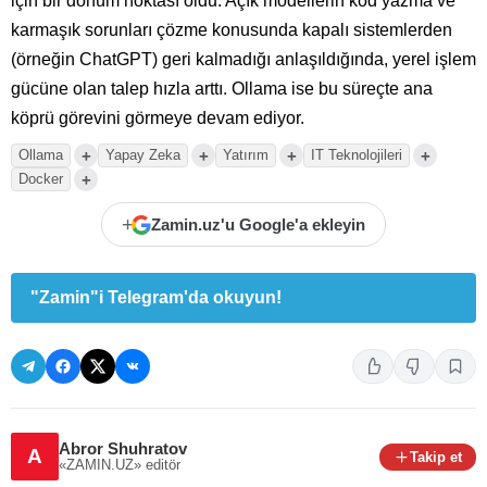
için bir dönüm noktası oldu. Açık modellerin kod yazma ve
karmaşık sorunları çözme konusunda kapalı sistemlerden
(örneğin ChatGPT) geri kalmadığı anlaşıldığında, yerel işlem
gücüne olan talep hızla arttı. Ollama ise bu süreçte ana
köprü görevini görmeye devam ediyor.
+
+
+
+
Ollama
Yapay Zeka
Yatırım
IT Teknolojileri
+
Docker
+
Zamin.uz'u Google'a ekleyin
"Zamin"i Telegram'da okuyun!
Abror Shuhratov
A
Takip et
«ZAMIN.UZ»
editör