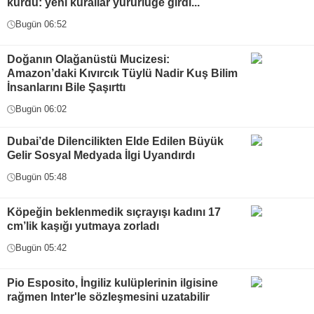
kurdu: yeni kurallar yürürlüğe girdi...
Bugün 06:52
Doğanın Olağanüstü Mucizesi:
Amazon’daki Kıvırcık Tüylü Nadir Kuş Bilim
İnsanlarını Bile Şaşırttı
Bugün 06:02
Dubai’de Dilencilikten Elde Edilen Büyük
Gelir Sosyal Medyada İlgi Uyandırdı
Bugün 05:48
Köpeğin beklenmedik sıçrayışı kadını 17
cm’lik kaşığı yutmaya zorladı
Bugün 05:42
Pio Esposito, İngiliz kulüplerinin ilgisine
rağmen Inter'le sözleşmesini uzatabilir