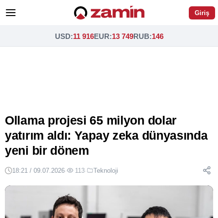
Giriş
USD
:
11 916
EUR
:
13 749
RUB
:
146
Ollama projesi 65 milyon dolar
yatırım aldı: Yapay zeka dünyasında
yeni bir dönem
18:21 / 09.07.2026
·
113
·
Teknoloji