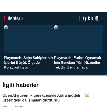
İlanlar
İş birliği
Playmatch: Saha Sahiplerinin
Playmatch: Futbol Oynamak
Y
İşlerini Büyük Ölçüde
İçin Gereken Tüm Hizmetler
y
Kolaylaştırıyor
Tek Bir Uygulamada
İlgili haberler
OpenAI güvenlik gerekçesiyle Astra modeli
üzerindeki çalışmaları durdurdu