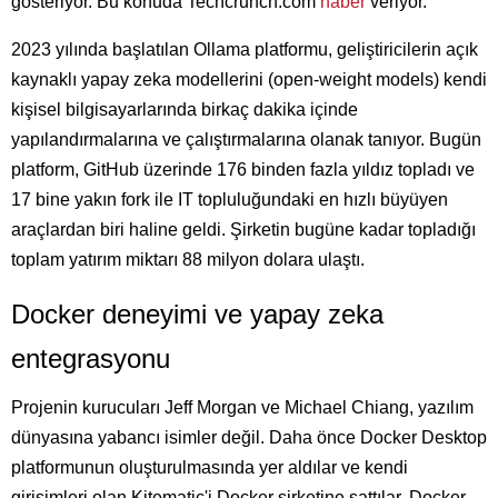
gösteriyor. Bu konuda Techcrunch.com
haber
veriyor.
2023 yılında başlatılan Ollama platformu, geliştiricilerin açık
kaynaklı yapay zeka modellerini (open-weight models) kendi
kişisel bilgisayarlarında birkaç dakika içinde
yapılandırmalarına ve çalıştırmalarına olanak tanıyor. Bugün
platform, GitHub üzerinde 176 binden fazla yıldız topladı ve
17 bine yakın fork ile IT topluluğundaki en hızlı büyüyen
araçlardan biri haline geldi. Şirketin bugüne kadar topladığı
toplam yatırım miktarı 88 milyon dolara ulaştı.
Docker deneyimi ve yapay zeka
entegrasyonu
Projenin kurucuları Jeff Morgan ve Michael Chiang, yazılım
dünyasına yabancı isimler değil. Daha önce Docker Desktop
platformunun oluşturulmasında yer aldılar ve kendi
girişimleri olan Kitematic'i Docker şirketine sattılar. Docker,