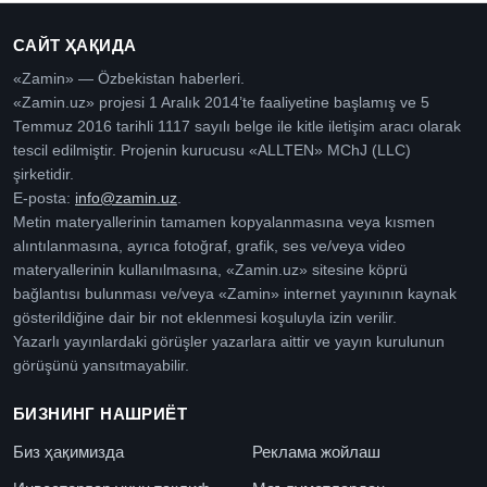
САЙТ ҲАҚИДА
«Zamin» — Özbekistan haberleri.
«Zamin.uz» projesi 1 Aralık 2014’te faaliyetine başlamış ve 5
Temmuz 2016 tarihli 1117 sayılı belge ile kitle iletişim aracı olarak
tescil edilmiştir. Projenin kurucusu «ALLTEN» MChJ (LLC)
şirketidir.
E-posta:
info@zamin.uz
.
Metin materyallerinin tamamen kopyalanmasına veya kısmen
alıntılanmasına, ayrıca fotoğraf, grafik, ses ve/veya video
materyallerinin kullanılmasına, «Zamin.uz» sitesine köprü
bağlantısı bulunması ve/veya «Zamin» internet yayınının kaynak
gösterildiğine dair bir not eklenmesi koşuluyla izin verilir.
Yazarlı yayınlardaki görüşler yazarlara aittir ve yayın kurulunun
görüşünü yansıtmayabilir.
БИЗНИНГ НАШРИЁТ
Биз ҳақимизда
Реклама жойлаш