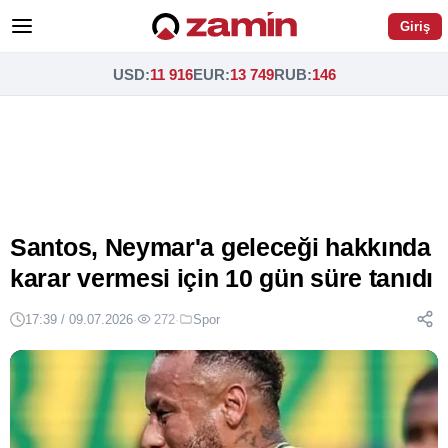
Giriş
USD
:
11 916
EUR
:
13 749
RUB
:
146
Santos, Neymar'a geleceği hakkında
karar vermesi için 10 gün süre tanıdı
17:39 / 09.07.2026
·
272
·
Spor