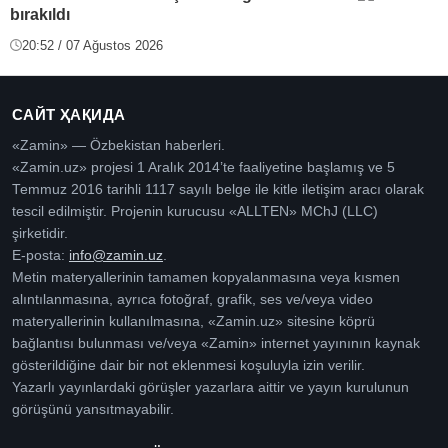
bırakıldı
20:52 / 07 Ağustos 2026
САЙТ ҲАҚИДА
«Zamin» — Özbekistan haberleri.
«Zamin.uz» projesi 1 Aralık 2014’te faaliyetine başlamış ve 5
Temmuz 2016 tarihli 1117 sayılı belge ile kitle iletişim aracı olarak
tescil edilmiştir. Projenin kurucusu «ALLTEN» MChJ (LLC)
şirketidir.
E-posta:
info@zamin.uz
.
Metin materyallerinin tamamen kopyalanmasına veya kısmen
alıntılanmasına, ayrıca fotoğraf, grafik, ses ve/veya video
materyallerinin kullanılmasına, «Zamin.uz» sitesine köprü
bağlantısı bulunması ve/veya «Zamin» internet yayınının kaynak
gösterildiğine dair bir not eklenmesi koşuluyla izin verilir.
Yazarlı yayınlardaki görüşler yazarlara aittir ve yayın kurulunun
görüşünü yansıtmayabilir.