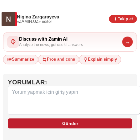
Nigina Zarqarayeva
Takip et
«ZAMIN.UZ»
editör
Discuss with Zamin AI
→
Analyze the news, get useful answers
Summarize
Pros and cons
Explain simply
YORUMLAR
0
Gönder