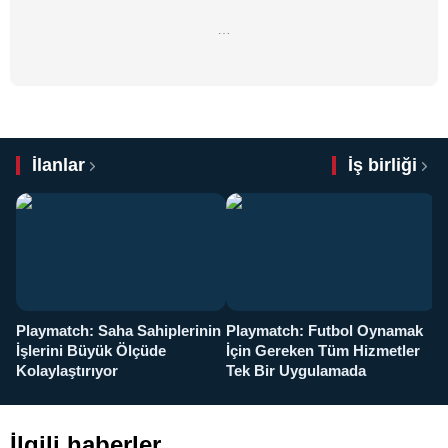
…
İlanlar
İş birliği
Playmatch: Saha Sahiplerinin
Playmatch: Futbol Oynamak
Y
İşlerini Büyük Ölçüde
İçin Gereken Tüm Hizmetler
y
Kolaylaştırıyor
Tek Bir Uygulamada
İlgili haberler