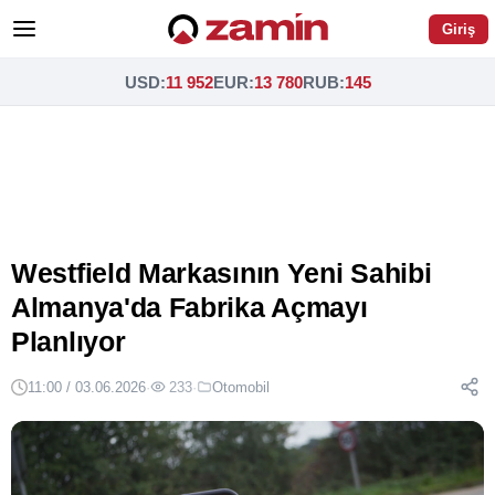
Giriş
USD
:
11 952
EUR
:
13 780
RUB
:
145
Westfield Markasının Yeni Sahibi
Almanya'da Fabrika Açmayı
Planlıyor
11:00 / 03.06.2026
·
233
·
Otomobil