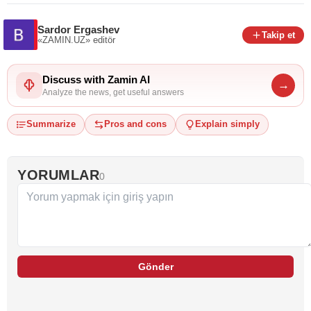
Sardor Ergashev
Takip et
«ZAMIN.UZ»
editör
Discuss with Zamin AI
→
Analyze the news, get useful answers
Summarize
Pros and cons
Explain simply
YORUMLAR
0
Gönder