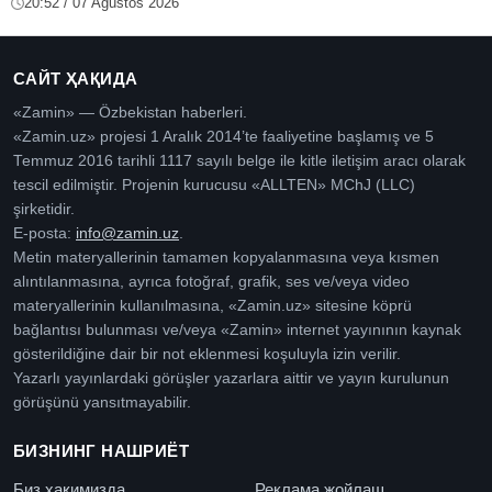
20:52 / 07 Ağustos 2026
САЙТ ҲАҚИДА
«Zamin» — Özbekistan haberleri.
«Zamin.uz» projesi 1 Aralık 2014’te faaliyetine başlamış ve 5
Temmuz 2016 tarihli 1117 sayılı belge ile kitle iletişim aracı olarak
tescil edilmiştir. Projenin kurucusu «ALLTEN» MChJ (LLC)
şirketidir.
E-posta:
info@zamin.uz
.
Metin materyallerinin tamamen kopyalanmasına veya kısmen
alıntılanmasına, ayrıca fotoğraf, grafik, ses ve/veya video
materyallerinin kullanılmasına, «Zamin.uz» sitesine köprü
bağlantısı bulunması ve/veya «Zamin» internet yayınının kaynak
gösterildiğine dair bir not eklenmesi koşuluyla izin verilir.
Yazarlı yayınlardaki görüşler yazarlara aittir ve yayın kurulunun
görüşünü yansıtmayabilir.
БИЗНИНГ НАШРИЁТ
Биз ҳақимизда
Реклама жойлаш