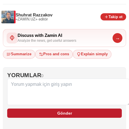
Shuhrat Razzakov
Takip et
«ZAMIN.UZ»
editör
Discuss with Zamin AI
→
Analyze the news, get useful answers
Summarize
Pros and cons
Explain simply
YORUMLAR
0
Gönder