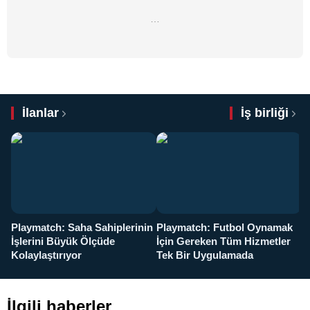
…
İlanlar
İş birliği
Playmatch: Saha Sahiplerinin
Playmatch: Futbol Oynamak
Y
İşlerini Büyük Ölçüde
İçin Gereken Tüm Hizmetler
y
Kolaylaştırıyor
Tek Bir Uygulamada
İlgili haberler