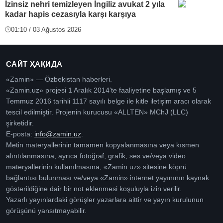
İzinsiz nehri temizleyen İngiliz avukat 2 yıla
kadar hapis cezasıyla karşı karşıya
01:10 / 03 Ağustos 2026
САЙТ ҲАҚИДА
«Zamin» — Özbekistan haberleri.
«Zamin.uz» projesi 1 Aralık 2014’te faaliyetine başlamış ve 5
Temmuz 2016 tarihli 1117 sayılı belge ile kitle iletişim aracı olarak
tescil edilmiştir. Projenin kurucusu «ALLTEN» MChJ (LLC)
şirketidir.
E-posta:
info@zamin.uz
.
Metin materyallerinin tamamen kopyalanmasına veya kısmen
alıntılanmasına, ayrıca fotoğraf, grafik, ses ve/veya video
materyallerinin kullanılmasına, «Zamin.uz» sitesine köprü
bağlantısı bulunması ve/veya «Zamin» internet yayınının kaynak
gösterildiğine dair bir not eklenmesi koşuluyla izin verilir.
Yazarlı yayınlardaki görüşler yazarlara aittir ve yayın kurulunun
görüşünü yansıtmayabilir.