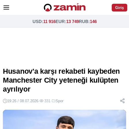
Giriş
USD
:
11 916
EUR
:
13 749
RUB
:
146
Husanov'a karşı rekabeti kaybeden
Manchester City yeteneği kulüpten
ayrılıyor
19:26 / 08.07.2026
·
331
·
Spor