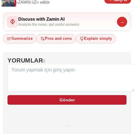
«ZAMIN.UZ»
editör
Discuss with Zamin AI
→
Analyze the news, get useful answers
Summarize
Pros and cons
Explain simply
YORUMLAR
0
Gönder
…