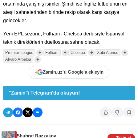
ortamında çalışmış isimler. Şimdi ise İngiliz futbolunun en
ateşli sahnelerinden birinde rakip olarak karşı karşıya
gelecekler.
Yeni EPL sezonu, Fulham - Chelsea derbisiyle İspanyol
teknik direktörlerin düellosuna sahne olacak.
+
+
+
+
Premier League
Fulham
Chelsea
Xabi Alonso
+
Alvaro Arbeloa
+
Zamin.uz'u Google'a ekleyin
"Zamin"i Telegram'da okuyun!
Shuhrat Razzakov
Takip et