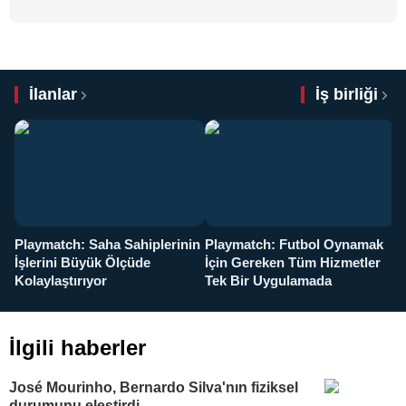
İlanlar
İş birliği
Playmatch: Saha Sahiplerinin
Playmatch: Futbol Oynamak
Y
İşlerini Büyük Ölçüde
İçin Gereken Tüm Hizmetler
y
Kolaylaştırıyor
Tek Bir Uygulamada
İlgili haberler
José Mourinho, Bernardo Silva'nın fiziksel
durumunu eleştirdi