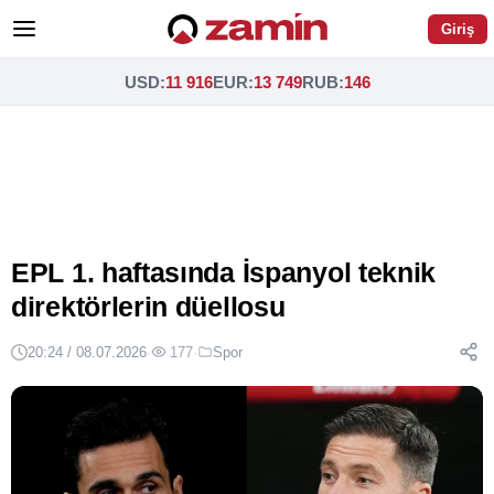
Giriş
USD
:
11 916
EUR
:
13 749
RUB
:
146
EPL 1. haftasında İspanyol teknik
direktörlerin düellosu
20:24 / 08.07.2026
·
177
·
Spor