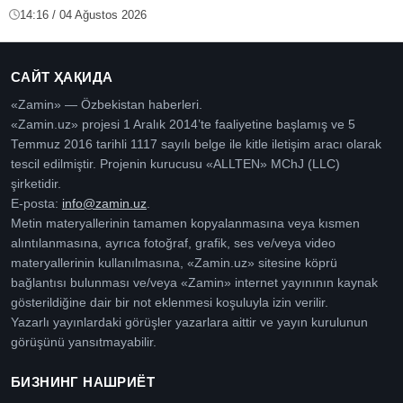
14:16 / 04 Ağustos 2026
САЙТ ҲАҚИДА
«Zamin» — Özbekistan haberleri.
«Zamin.uz» projesi 1 Aralık 2014’te faaliyetine başlamış ve 5
Temmuz 2016 tarihli 1117 sayılı belge ile kitle iletişim aracı olarak
tescil edilmiştir. Projenin kurucusu «ALLTEN» MChJ (LLC)
şirketidir.
E-posta:
info@zamin.uz
.
Metin materyallerinin tamamen kopyalanmasına veya kısmen
alıntılanmasına, ayrıca fotoğraf, grafik, ses ve/veya video
materyallerinin kullanılmasına, «Zamin.uz» sitesine köprü
bağlantısı bulunması ve/veya «Zamin» internet yayınının kaynak
gösterildiğine dair bir not eklenmesi koşuluyla izin verilir.
Yazarlı yayınlardaki görüşler yazarlara aittir ve yayın kurulunun
görüşünü yansıtmayabilir.
БИЗНИНГ НАШРИЁТ