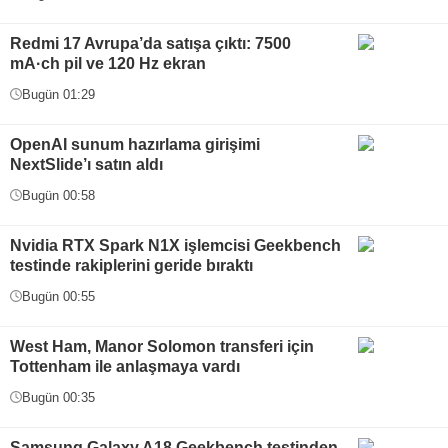
Redmi 17 Avrupa’da satışa çıktı: 7500
mA·ch pil ve 120 Hz ekran
Bugün 01:29
OpenAI sunum hazırlama girişimi
NextSlide’ı satın aldı
Bugün 00:58
Nvidia RTX Spark N1X işlemcisi Geekbench
testinde rakiplerini geride bıraktı
Bugün 00:55
West Ham, Manor Solomon transferi için
Tottenham ile anlaşmaya vardı
Bugün 00:35
Samsung Galaxy A18 Geekbench testinden