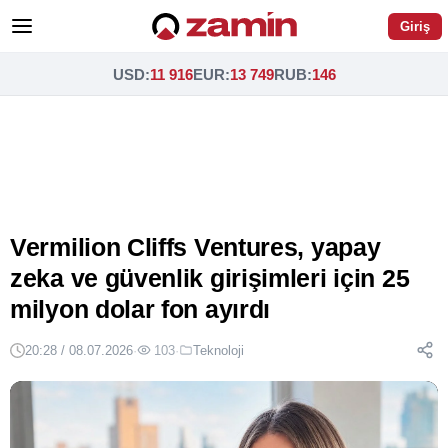
Giriş
USD
:
11 916
EUR
:
13 749
RUB
:
146
Vermilion Cliffs Ventures, yapay
zeka ve güvenlik girişimleri için 25
milyon dolar fon ayırdı
20:28 / 08.07.2026
·
103
·
Teknoloji