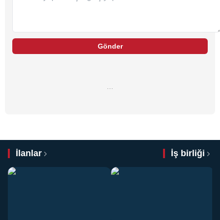
Gönder
…
İlanlar
İş birliği