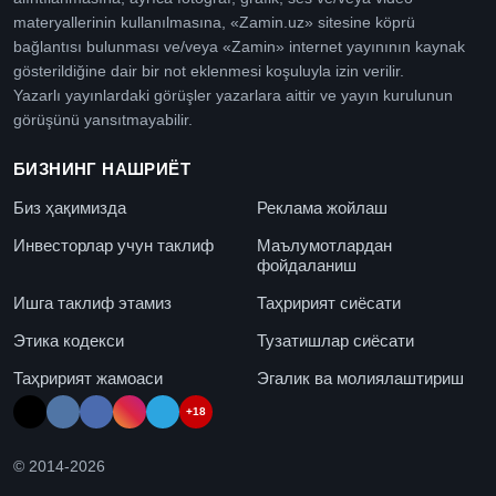
materyallerinin kullanılmasına, «Zamin.uz» sitesine köprü
bağlantısı bulunması ve/veya «Zamin» internet yayınının kaynak
gösterildiğine dair bir not eklenmesi koşuluyla izin verilir.
Yazarlı yayınlardaki görüşler yazarlara aittir ve yayın kurulunun
görüşünü yansıtmayabilir.
БИЗНИНГ НАШРИЁТ
Биз ҳақимизда
Реклама жойлаш
Инвесторлар учун таклиф
Маълумотлардан
фойдаланиш
Ишга таклиф этамиз
Таҳририят сиёсати
Этика кодекси
Тузатишлар сиёсати
Таҳририят жамоаси
Эгалик ва молиялаштириш
+18
© 2014-
2026