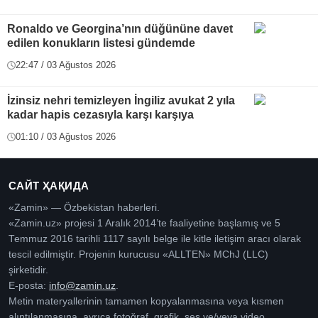
Ronaldo ve Georgina’nın düğününe davet
edilen konukların listesi gündemde
22:47 / 03 Ağustos 2026
İzinsiz nehri temizleyen İngiliz avukat 2 yıla
kadar hapis cezasıyla karşı karşıya
01:10 / 03 Ağustos 2026
САЙТ ҲАҚИДА
«Zamin» — Özbekistan haberleri.
«Zamin.uz» projesi 1 Aralık 2014’te faaliyetine başlamış ve 5
Temmuz 2016 tarihli 1117 sayılı belge ile kitle iletişim aracı olarak
tescil edilmiştir. Projenin kurucusu «ALLTEN» MChJ (LLC)
şirketidir.
E-posta:
info@zamin.uz
.
Metin materyallerinin tamamen kopyalanmasına veya kısmen
alıntılanmasına, ayrıca fotoğraf, grafik, ses ve/veya video