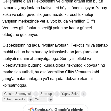
Gelişmekte olan IT ekosistemi ve girişim ortamı için bu tür
uzmanlaşmış fonların faaliyetleri büyük önem taşıyor. Yapay
zeka ve siber güvenlik günümüzde küresel teknoloji
yarışının merkezinde yer alıyor; bu da Vermilion Cliffs
Ventures gibi fonların seçtiği yolun ne kadar güncel
olduğunu gösteriyor.
Oʻzbekistonning jadal rivojlanayotgan IT-ekotizimi va startap
muhiti uchun ham bunday ixtisoslashgan jamgʻarmalar
faoliyati muhim ahamiyatga ega. Sunʼiy intellekt va
kiberxavfsizlik bugungi kunda global texnologik poyganing
markazida turibdi, bu esa Vermilion Cliffs Ventures kabi
jamgʻarmalar tanlagan yoʻl naqadar dolzarb ekanini
koʻrsatmoqda.
+
+
+
Girişim Sermayesi
Start-up
Yapay Zeka
+
+
Siber Güvenlik
Yatırım
+
Zamin.uz'u Google'a ekleyin