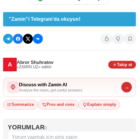
"Zamin"i Telegram'da okuyun!
Abror Shuhratov
A
Takip et
«ZAMIN.UZ»
editör
Discuss with Zamin AI
→
Analyze the news, get useful answers
Summarize
Pros and cons
Explain simply
YORUMLAR
0