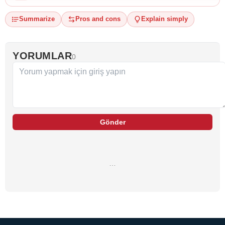
Summarize
Pros and cons
Explain simply
YORUMLAR
0
Gönder
…