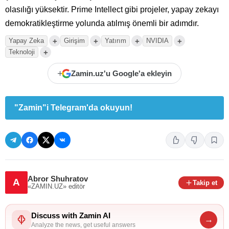
olasılığı yüksektir. Prime Intellect gibi projeler, yapay zekayı
demokratikleştirme yolunda atılmış önemli bir adımdır.
+
+
+
+
Yapay Zeka
Girişim
Yatırım
NVIDIA
+
Teknoloji
+
Zamin.uz'u Google'a ekleyin
"Zamin"i Telegram'da okuyun!
Abror Shuhratov
A
Takip et
«ZAMIN.UZ»
editör
Discuss with Zamin AI
→
Analyze the news, get useful answers