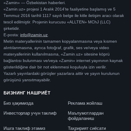
«Zamin» — Özbekistan haberleri.
«Zamin.uz» projesi 1 Aralık 2014’te faaliyetine başlamış ve 5
Temmuz 2016 tarihli 1117 sayılı belge ile kitle iletişim aracı olarak
tescil edilmiştir. Projenin kurucusu «ALLTEN» MChJ (LLC)
şirketidir.
E-posta:
info@zamin.uz
.
Metin materyallerinin tamamen kopyalanmasına veya kısmen
alıntılanmasına, ayrıca fotoğraf, grafik, ses ve/veya video
materyallerinin kullanılmasına, «Zamin.uz» sitesine köprü
bağlantısı bulunması ve/veya «Zamin» internet yayınının kaynak
gösterildiğine dair bir not eklenmesi koşuluyla izin verilir.
Yazarlı yayınlardaki görüşler yazarlara aittir ve yayın kurulunun
görüşünü yansıtmayabilir.
БИЗНИНГ НАШРИЁТ
Биз ҳақимизда
Реклама жойлаш
Инвесторлар учун таклиф
Маълумотлардан
фойдаланиш
Ишга таклиф этамиз
Таҳририят сиёсати