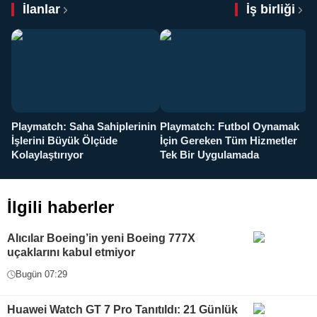
İlanlar
İş birliği
Playmatch: Saha Sahiplerinin
Playmatch: Futbol Oynamak
Y
İşlerini Büyük Ölçüde
İçin Gereken Tüm Hizmetler
y
Kolaylaştırıyor
Tek Bir Uygulamada
İlgili haberler
Alıcılar Boeing’in yeni Boeing 777X
uçaklarını kabul etmiyor
Bugün 07:29
Huawei Watch GT 7 Pro Tanıtıldı: 21 Günlük