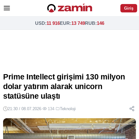
Giriş
USD
:
11 916
EUR
:
13 749
RUB
:
146
Prime Intellect girişimi 130 milyon
dolar yatırım alarak unicorn
statüsüne ulaştı
21:30 / 08.07.2026
·
134
·
Teknoloji