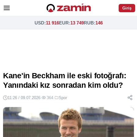
Giriş
USD
:
11 916
EUR
:
13 749
RUB
:
146
Kane'in Beckham ile eski fotoğrafı:
Yanındaki kız sonradan kim oldu?
11:26 / 09.07.2026
·
364
·
Spor