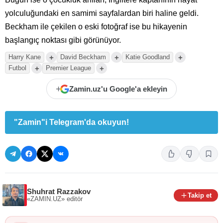
yolculuğundaki en samimi sayfalardan biri haline geldi.
Beckham ile çekilen o eski fotoğraf ise bu hikayenin
başlangıç noktası gibi görünüyor.
+
+
+
Harry Kane
David Beckham
Katie Goodland
+
+
Futbol
Premier League
+
Zamin.uz'u Google'a ekleyin
"Zamin"i Telegram'da okuyun!
Shuhrat Razzakov
Takip et
«ZAMIN.UZ»
editör