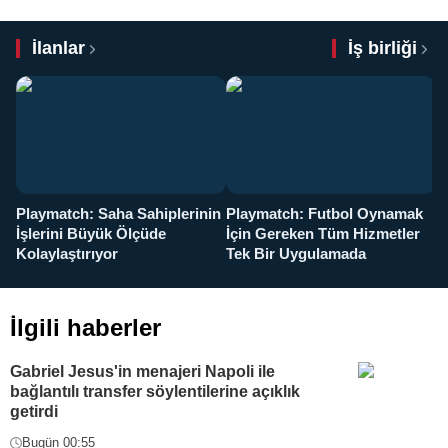
İlanlar
İş birliği
Playmatch: Saha Sahiplerinin
Playmatch: Futbol Oynamak
Y
İşlerini Büyük Ölçüde
İçin Gereken Tüm Hizmetler
y
Kolaylaştırıyor
Tek Bir Uygulamada
İlgili haberler
Gabriel Jesus'in menajeri Napoli ile
bağlantılı transfer söylentilerine açıklık
getirdi
Bugün 00:55