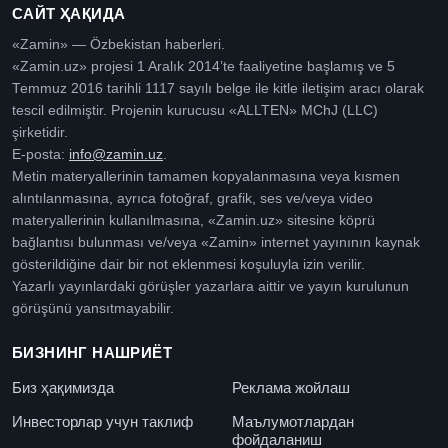
САЙТ ҲАҚИДА
«Zamin» — Özbekistan haberleri.
«Zamin.uz» projesi 1 Aralık 2014’te faaliyetine başlamış ve 5
Temmuz 2016 tarihli 1117 sayılı belge ile kitle iletişim aracı olarak
tescil edilmiştir. Projenin kurucusu «ALLTEN» MChJ (LLC)
şirketidir.
E-posta:
info@zamin.uz
.
Metin materyallerinin tamamen kopyalanmasına veya kısmen
alıntılanmasına, ayrıca fotoğraf, grafik, ses ve/veya video
materyallerinin kullanılmasına, «Zamin.uz» sitesine köprü
bağlantısı bulunması ve/veya «Zamin» internet yayınının kaynak
gösterildiğine dair bir not eklenmesi koşuluyla izin verilir.
Yazarlı yayınlardaki görüşler yazarlara aittir ve yayın kurulunun
görüşünü yansıtmayabilir.
БИЗНИНГ НАШРИЁТ
Биз ҳақимизда
Реклама жойлаш
Инвесторлар учун таклиф
Маълумотлардан
фойдаланиш