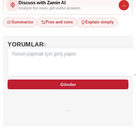
Discuss with Zamin AI
→
Analyze the news, get useful answers
Summarize
Pros and cons
Explain simply
YORUMLAR
0
Gönder
…