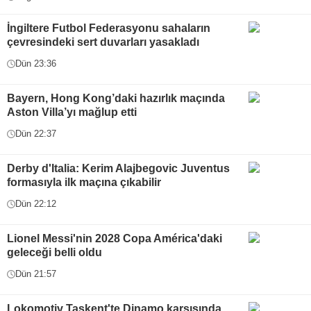
İngiltere Futbol Federasyonu sahaların
çevresindeki sert duvarları yasakladı
Dün 23:36
Bayern, Hong Kong’daki hazırlık maçında
Aston Villa’yı mağlup etti
Dün 22:37
Derby d'Italia: Kerim Alajbegovic Juventus
formasıyla ilk maçına çıkabilir
Dün 22:12
Lionel Messi'nin 2028 Copa América'daki
geleceği belli oldu
Dün 21:57
Lokomotiv Taşkent'te Dinamo karşısında