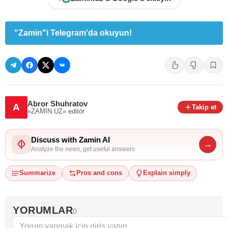
"Zamin"i Telegram'da okuyun!
Abror Shuhratov
A
Takip et
«ZAMIN.UZ»
editör
Discuss with Zamin AI
→
Analyze the news, get useful answers
Summarize
Pros and cons
Explain simply
YORUMLAR
0