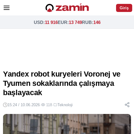
Giriş
USD
:
11 916
EUR
:
13 749
RUB
:
146
Yandex robot kuryeleri Voronej ve
Tyumen sokaklarında çalışmaya
başlayacak
15:24 / 10.06.2026
·
118
·
Teknoloji