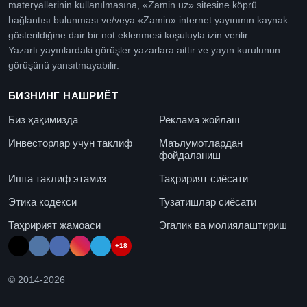
materyallerinin kullanılmasına, «Zamin.uz» sitesine köprü
bağlantısı bulunması ve/veya «Zamin» internet yayınının kaynak
gösterildiğine dair bir not eklenmesi koşuluyla izin verilir.
Yazarlı yayınlardaki görüşler yazarlara aittir ve yayın kurulunun
görüşünü yansıtmayabilir.
БИЗНИНГ НАШРИЁТ
Биз ҳақимизда
Реклама жойлаш
Инвесторлар учун таклиф
Маълумотлардан
фойдаланиш
Ишга таклиф этамиз
Таҳририят сиёсати
Этика кодекси
Тузатишлар сиёсати
Таҳририят жамоаси
Эгалик ва молиялаштириш
+18
© 2014-
2026