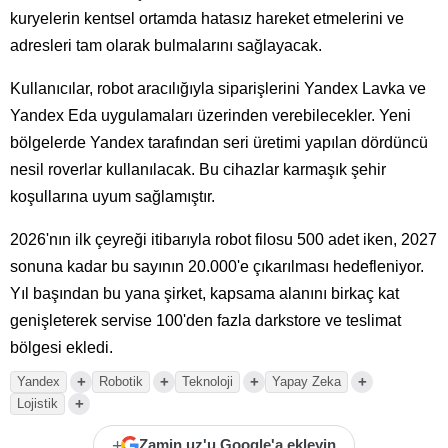
kuryelerin kentsel ortamda hatasız hareket etmelerini ve
adresleri tam olarak bulmalarını sağlayacak.
Kullanıcılar, robot aracılığıyla siparişlerini Yandex Lavka ve
Yandex Eda uygulamaları üzerinden verebilecekler. Yeni
bölgelerde Yandex tarafından seri üretimi yapılan dördüncü
nesil roverlar kullanılacak. Bu cihazlar karmaşık şehir
koşullarına uyum sağlamıştır.
2026'nın ilk çeyreği itibarıyla robot filosu 500 adet iken, 2027
sonuna kadar bu sayının 20.000'e çıkarılması hedefleniyor.
Yıl başından bu yana şirket, kapsama alanını birkaç kat
genişleterek servise 100'den fazla darkstore ve teslimat
bölgesi ekledi.
+
+
+
+
Yandex
Robotik
Teknoloji
Yapay Zeka
+
Lojistik
+
Zamin.uz'u Google'a ekleyin