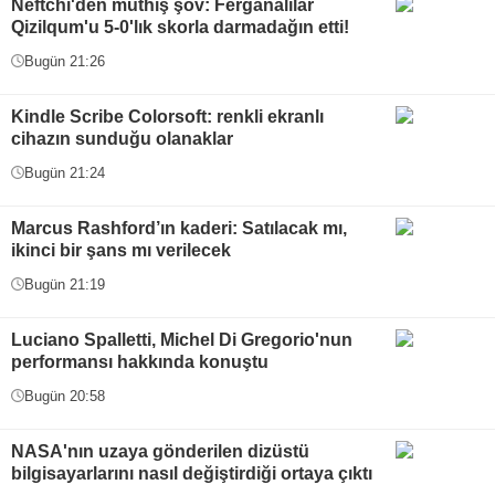
Neftchi'den müthiş şov: Ferganalılar
Qizilqum'u 5-0'lık skorla darmadağın etti!
Bugün 21:26
Kindle Scribe Colorsoft: renkli ekranlı
cihazın sunduğu olanaklar
Bugün 21:24
Marcus Rashford’ın kaderi: Satılacak mı,
ikinci bir şans mı verilecek
Bugün 21:19
Luciano Spalletti, Michel Di Gregorio'nun
performansı hakkında konuştu
Bugün 20:58
NASA'nın uzaya gönderilen dizüstü
bilgisayarlarını nasıl değiştirdiği ortaya çıktı