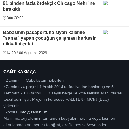
91 binden fazla ördekçik Chicago Nehri'ne
bırakıldı
Dün 20:52
Babasının pasaportuna siyah kalemle
“sanat” yapan çocuğun çalışması herkesin
dikkatini çekti
14:20 / 06 Ağustos 2026
САЙТ ҲАҚИДА
«Zamin» — Özbekistan haberleri.
«Zamin.uz» projesi 1 Aralık 2014’te faaliyetine başlamış ve 5
Temmuz 2016 tarihli 1117 sayılı belge ile kitle iletişim aracı olarak
tescil edilmiştir. Projenin kurucusu «ALLTEN» MChJ (LLC)
şirketidir.
E-posta:
info@zamin.uz
.
Metin materyallerinin tamamen kopyalanmasına veya kısmen
alıntılanmasına, ayrıca fotoğraf, grafik, ses ve/veya video