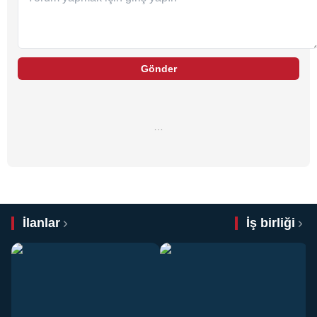
Gönder
…
İlanlar
İş birliği