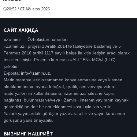
20:52 / 07 Ağustos 2026
САЙТ ҲАҚИДА
«Zamin» — Özbekistan haberleri.
«Zamin.uz» projesi 1 Aralık 2014’te faaliyetine başlamış ve 5
Temmuz 2016 tarihli 1117 sayılı belge ile kitle iletişim aracı olarak
tescil edilmiştir. Projenin kurucusu «ALLTEN» MChJ (LLC)
şirketidir.
E-posta:
info@zamin.uz
.
Metin materyallerinin tamamen kopyalanmasına veya kısmen
alıntılanmasına, ayrıca fotoğraf, grafik, ses ve/veya video
materyallerinin kullanılmasına, «Zamin.uz» sitesine köprü
bağlantısı bulunması ve/veya «Zamin» internet yayınının kaynak
gösterildiğine dair bir not eklenmesi koşuluyla izin verilir.
Yazarlı yayınlardaki görüşler yazarlara aittir ve yayın kurulunun
görüşünü yansıtmayabilir.
БИЗНИНГ НАШРИЁТ