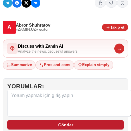
Abror Shuhratov
A
Takip et
«ZAMIN.UZ»
editör
Discuss with Zamin AI
→
Analyze the news, get useful answers
Summarize
Pros and cons
Explain simply
YORUMLAR
0
Gönder