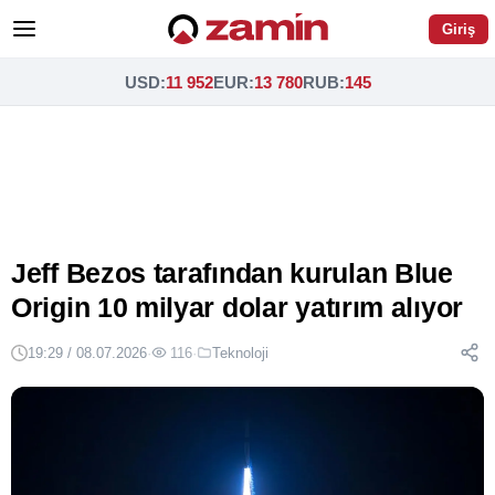
Giriş
USD
:
11 952
EUR
:
13 780
RUB
:
145
Jeff Bezos tarafından kurulan Blue
Origin 10 milyar dolar yatırım alıyor
19:29 / 08.07.2026
·
116
·
Teknoloji