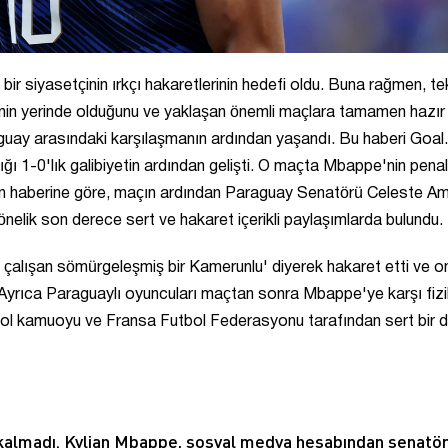
 bir siyasetçinin ırkçı hakaretlerinin hedefi oldu. Buna rağmen, te
nin yerinde olduğunu ve yaklaşan önemli maçlara tamamen hazır
raguay arasındaki karşılaşmanın ardından yaşandı. Bu haberi Goa
ğı 1-0'lık galibiyetin ardından gelişti. O maçta Mbappe'nin pena
un haberine göre, maçın ardından Paraguay Senatörü Celeste Ama
lik son derece sert ve hakaret içerikli paylaşımlarda bulundu.
alışan sömürgeleşmiş bir Kamerunlu' diyerek hakaret etti ve o
i. Ayrıca Paraguaylı oyuncuları maçtan sonra Mbappe'ye karşı fiz
bol kamuoyu ve Fransa Futbol Federasyonu tarafından sert bir di
z kalmadı. Kylian Mbappe, sosyal medya hesabından senatö