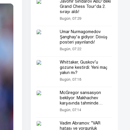
Javohir Sindarov ABD'deki
Grand Chess Tour'da 2.
sırayı aldı!
Bugün, 07:29
Umar Nurmagomedov
Şanghay'a gidiyor: Dövüş
posteri yayınlandı!
Bugün, 07:22
Whittaker, Guskov’u
gözüne kestirdi: Yeni maç
yakın mı?
Bugün, 07:18
McGregor sansasyon
bekliyor: Makhachev
karşısında tahminde
bulundu
Bugün, 07:14
Vadim Abramov: “VAR
hatası ve yorgunluk