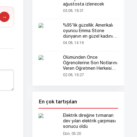
ağustosta izlenecek
03.08, 18:31
→
%95'lik güzellik: Amerikalı
oyuncu Emma Stone
dünyanın en güzel kadını
seçildi!
04.08, 14:16
Ölümünden Önce
Öğrencilerine Son Notlarını
Veren Öğretmen Herkesi
Derinden Etkiledi
02.08, 16:27
En çok tartışılan
Elektrik direğine tırmanan
dev yılan elektrik çarpması
sonucu öldü
Dün, 05:20