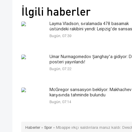
İlgili haberler
Layma Vladson, sıralamada 478 basamak
üstündeki rakibini yendi: Leipzig'de sansa
Bugün, 07:39
Umar Nurmagomedov Şanghay'a gidiyor: D
posteri yayınlandı!
Bugün, 07:22
McGregor sansasyon bekliyor: Makhachev
karşısında tahminde bulundu
Bugün, 07:14
Haberler
»
Spor
»
Mbappe ırkçı saldırılara maruz kaldı: Des