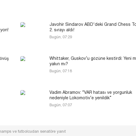
Javohir Sindarov ABD'deki Grand Chess T
syon!
2. sırayı aldı!
Bugün, 07:29
övüş
Whittaker, Guskov’u gözüne kestirdi: Yeni 
yakın mı?
Bugün, 07:18
Vadim Abramov: “VAR hatası ve yorgunluk
nedeniyle Lokomotiv’e yenildik”
Bugün, 07:07
champs ve futbolcudan senatöre yanıt