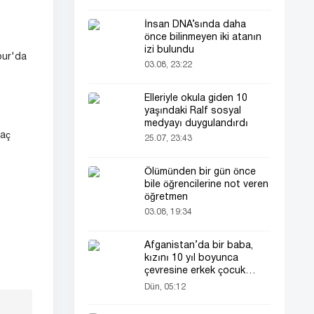
İnsan DNA’sında daha
önce bilinmeyen iki atanın
izi bulundu
our'da
03.08, 23:22
Elleriyle okula giden 10
yaşındaki Ralf sosyal
medyayı duygulandırdı
maç
25.07, 23:43
Ölümünden bir gün önce
bile öğrencilerine not veren
öğretmen
03.08, 19:34
Afganistan’da bir baba,
kızını 10 yıl boyunca
çevresine erkek çocuk
olarak tanıttı
Dün, 05:12