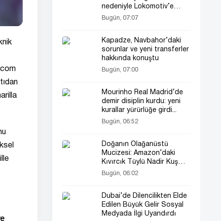
nedeniyle Lokomotiv’e
yenildik”
Bugün, 07:07
Kapadze, Navbahor’daki
knik
sorunlar ve yeni transferler
hakkında konuştu
l.com
Bugün, 07:00
ltıdan
Mourinho Real Madrid’de
rilla
demir disiplin kurdu: yeni
kurallar yürürlüğe girdi...
Bugün, 06:52
nu
Doğanın Olağanüstü
iksel
Mucizesi: Amazon’daki
lle
Kıvırcık Tüylü Nadir Kuş
Bilim İnsanlarını Bile
Bugün, 06:02
Şaşırttı
Dubai’de Dilencilikten Elde
Edilen Büyük Gelir Sosyal
Medyada İlgi Uyandırdı
re