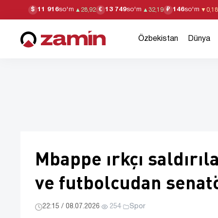
11 916
so'm
13 749
so'm
146
so'm
$
€
₽
▲
28,92
▲
32,19
▼
0,18
Özbekistan
Dünya
Mbappe ırkçı saldırı
ve futbolcudan senatö
22:15 / 08.07.2026
·
254
·
Spor