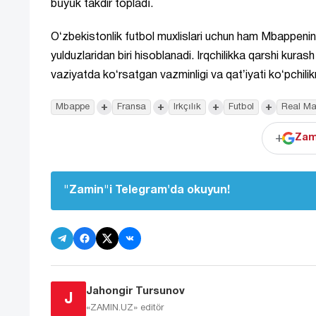
büyük takdir topladı.
Oʻzbekistonlik futbol muxlislari uchun ham Mbappening
yulduzlaridan biri hisoblanadi. Irqchilikka qarshi k
vaziyatda koʻrsatgan vazminligi va qatʼiyati koʻpchilik
+
+
+
+
Mbappe
Fransa
Irkçılık
Futbol
Real Ma
+
Zam
"Zamin"i Telegram'da okuyun!
Jahongir Tursunov
J
«ZAMIN.UZ»
editör