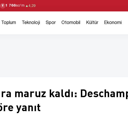
1 766
so'm
¥
▲
4,29
Toplum
Teknoloji
Spor
Otomobil
Kültür
Ekonomi
lara maruz kaldı: Descham
re yanıt