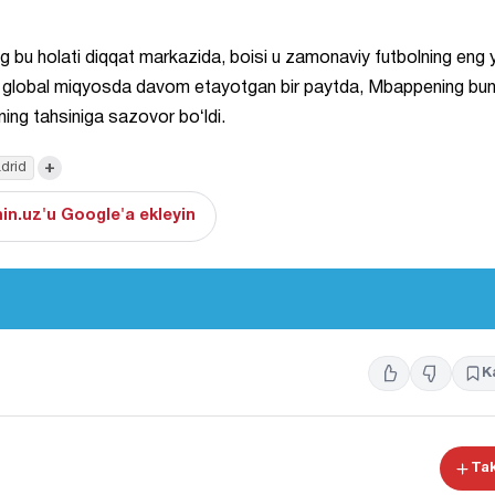
 bu holati diqqat markazida, boisi u zamonaviy futbolning eng y
urash global miqyosda davom etayotgan bir paytda, Mbappening bu
ning tahsiniga sazovor boʻldi.
+
drid
in.uz'u Google'a ekleyin
K
Tak