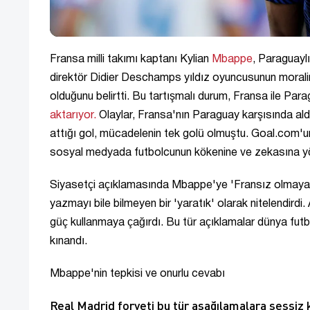
Fransa milli takımı kaptanı Kylian
Mbappe
, Paraguaylı
direktör Didier Deschamps yıldız oyuncusunun morali
olduğunu belirtti. Bu tartışmalı durum, Fransa ile Pa
aktarıyor.
Olaylar, Fransa'nın Paraguay karşısında aldı
attığı gol, mücadelenin tek golü olmuştu. Goal.com'
sosyal medyada futbolcunun kökenine ve zekasına yöne
Siyasetçi açıklamasında Mbappe'ye 'Fransız olmaya ç
yazmayı bile bilmeyen bir 'yaratık' olarak nitelendird
güç kullanmaya çağırdı. Bu tür açıklamalar dünya fut
kınandı.
Mbappe'nin tepkisi ve onurlu cevabı
Real Madrid forveti bu tür aşağılamalara sessi