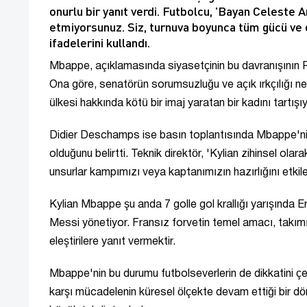
onurlu bir yanıt verdi. Futbolcu, 'Bayan Celeste 
etmiyorsunuz. Siz, turnuva boyunca tüm gücü ve
ifadelerini kullandı.
Mbappe, açıklamasında siyasetçinin bu davranışının Pa
Ona göre, senatörün sorumsuzluğu ve açık ırkçılığı ned
ülkesi hakkında kötü bir imaj yaratan bir kadını tartışıy
Didier Deschamps ise basın toplantısında Mbappe'nin
olduğunu belirtti. Teknik direktör, 'Kylian zihinsel ola
unsurlar kampımızı veya kaptanımızın hazırlığını etkil
Kylian Mbappe şu anda 7 golle gol krallığı yarışında Erli
Messi yönetiyor. Fransız forvetin temel amacı, takım
eleştirilere yanıt vermektir.
Mbappe'nin bu durumu futbolseverlerin de dikkatini çek
karşı mücadelenin küresel ölçekte devam ettiği bir d