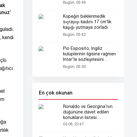
Bugün, 05:48
hak
unuz'
Köpeğin beklenmedik
sıçrayışı kadını 17 cm’lik
kaşığı yutmaya zorladı
guladı.
Bugün, 05:42
, kendi
Pio Esposito, İngiliz
kulüplerinin ilgisine rağmen
Inter'le sözleşmesini
çlü
uzatabilir
Bugün, 05:39
ağıtıcı
En çok okunan
nel
üm
Ronaldo ve Georgina’nın
düğününe davet edilen
konukların listesi
ığa
gündemde
03.08, 22:47
ılık