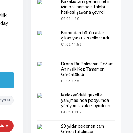
Kazakistanlı gelinin mehir
için beklenmedik talebi
herkesi şaşkına çevirdi
irik
06.08, 18:01
nday
Karnından bütün avlar
çıkan yaratık sahile vurdu
01.08, 11:53
Drone Bir Balinanın Doğum
Anını İlk Kez Tamamen
Görüntüledi
01.08, 23:51
Malezya’daki güzellik
aydet
yarışmasında podyumda
yürüyen tavuk izleyicilerin
ilgisini çekti
04.08, 07:02
ip et
20 yıldır beklenen tam
Güneş tutulması