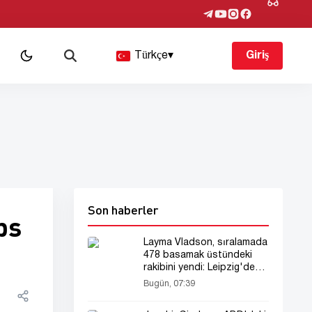
Türkçe
▾
Giriş
Son haberler
ps
Layma Vladson, sıralamada
478 basamak üstündeki
rakibini yendi: Leipzig'de
sansasyon!
Bugün, 07:39