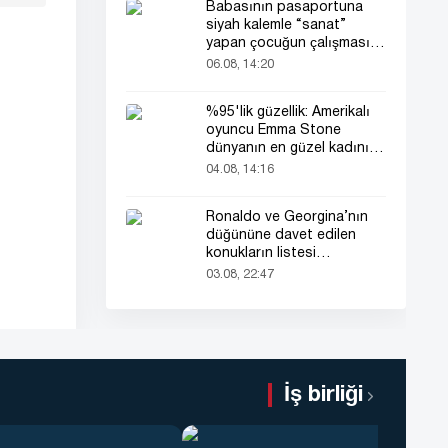
Babasının pasaportuna
siyah kalemle “sanat”
yapan çocuğun çalışması
herkesin dikkatini çekti
06.08, 14:20
%95'lik güzellik: Amerikalı
oyuncu Emma Stone
dünyanın en güzel kadını
seçildi!
04.08, 14:16
Ronaldo ve Georgina’nın
düğününe davet edilen
konukların listesi
gündemde
03.08, 22:47
İş birliği