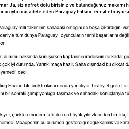
Amarilla, siz nefret dolu birisiniz ve bulunduğunuz makamı 
 onuruyla mücadele eden Paraguay halkını temsil etmiyors
raguay milli takımının sahadaki emeğini de boşa çıkardığını vur
eniyle tüm dünya Paraguaylı oyuncuların tarihi başarılarını değil
or.
 durumu hakkında konuşurken kaptanının iradesinin ne kadar gü
rak çok iyi durumda. Yarınki maça hazır. Saha dışındaki bu dikkat d
eyemedi' dedi.
ng Haaland ile birlikte ikinci sırada yer alıyor. Listeyi 8 golle Lio
ını bir sonraki şampiyonluğa taşımak ve sahadaki sonuçlarıyla t
iyor, çünkü o modern futbolun en büyük yıldızlarından biri. Irkçıl
önemde, Mbappe'nin bu durumda gösterdiği soğukkanlılık ve kararl