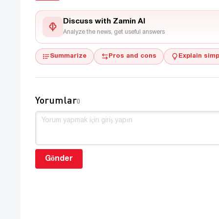
Discuss with Zamin AI
Analyze the news, get useful answers
Summarize
Pros and cons
Explain simp
Yorumlar
0
Gönder