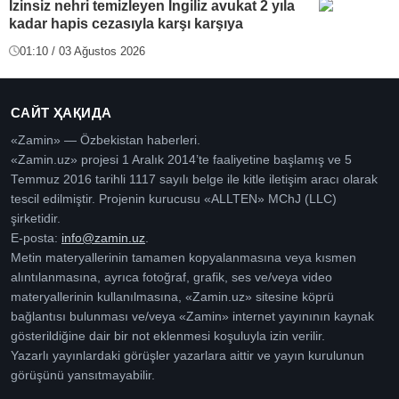
İzinsiz nehri temizleyen İngiliz avukat 2 yıla
kadar hapis cezasıyla karşı karşıya
01:10 / 03 Ağustos 2026
САЙТ ҲАҚИДА
«Zamin» — Özbekistan haberleri.
«Zamin.uz» projesi 1 Aralık 2014’te faaliyetine başlamış ve 5
Temmuz 2016 tarihli 1117 sayılı belge ile kitle iletişim aracı olarak
tescil edilmiştir. Projenin kurucusu «ALLTEN» MChJ (LLC)
şirketidir.
E-posta:
info@zamin.uz
.
Metin materyallerinin tamamen kopyalanmasına veya kısmen
alıntılanmasına, ayrıca fotoğraf, grafik, ses ve/veya video
materyallerinin kullanılmasına, «Zamin.uz» sitesine köprü
bağlantısı bulunması ve/veya «Zamin» internet yayınının kaynak
gösterildiğine dair bir not eklenmesi koşuluyla izin verilir.
Yazarlı yayınlardaki görüşler yazarlara aittir ve yayın kurulunun
görüşünü yansıtmayabilir.