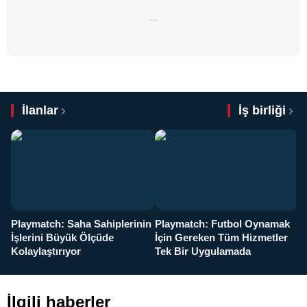
…
İlanlar
İş birliği
Playmatch: Saha Sahiplerinin
Playmatch: Futbol Oynamak
Y
İşlerini Büyük Ölçüde
İçin Gereken Tüm Hizmetler
y
Kolaylaştırıyor
Tek Bir Uygulamada
İlgili haberler