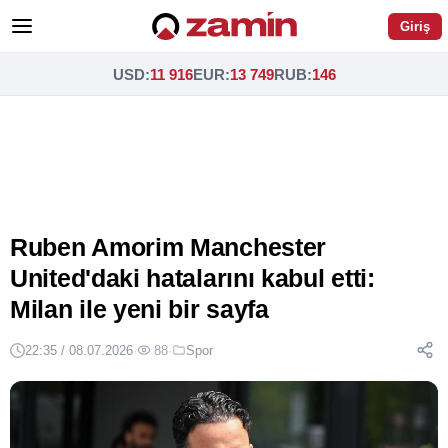
Giriş
USD
:
11 916
EUR
:
13 749
RUB
:
146
Ruben Amorim Manchester
United'daki hatalarını kabul etti:
Milan ile yeni bir sayfa
22:35 / 08.07.2026
·
88
·
Spor