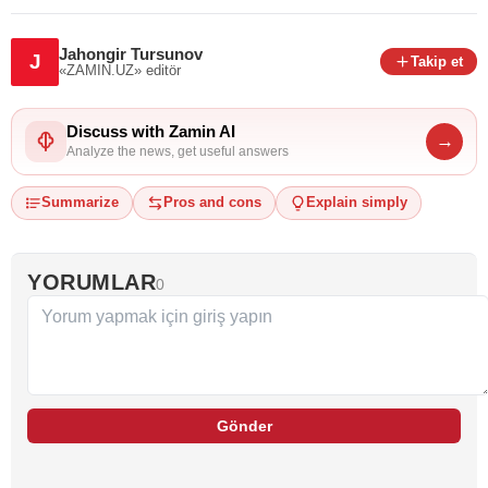
Jahongir Tursunov
J
Takip et
«ZAMIN.UZ»
editör
Discuss with Zamin AI
→
Analyze the news, get useful answers
Summarize
Pros and cons
Explain simply
YORUMLAR
0
Gönder