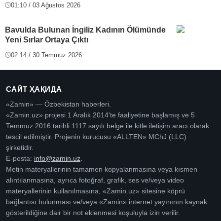
01:10 / 03 Ağustos 2026
Bavulda Bulunan İngiliz Kadının Ölümünde
Yeni Sırlar Ortaya Çıktı
02:14 / 30 Temmuz 2026
САЙТ ҲАҚИДА
«Zamin» — Özbekistan haberleri.
«Zamin.uz» projesi 1 Aralık 2014’te faaliyetine başlamış ve 5
Temmuz 2016 tarihli 1117 sayılı belge ile kitle iletişim aracı olarak
tescil edilmiştir. Projenin kurucusu «ALLTEN» MChJ (LLC)
şirketidir.
E-posta:
info@zamin.uz
.
Metin materyallerinin tamamen kopyalanmasına veya kısmen
alıntılanmasına, ayrıca fotoğraf, grafik, ses ve/veya video
materyallerinin kullanılmasına, «Zamin.uz» sitesine köprü
bağlantısı bulunması ve/veya «Zamin» internet yayınının kaynak
gösterildiğine dair bir not eklenmesi koşuluyla izin verilir.