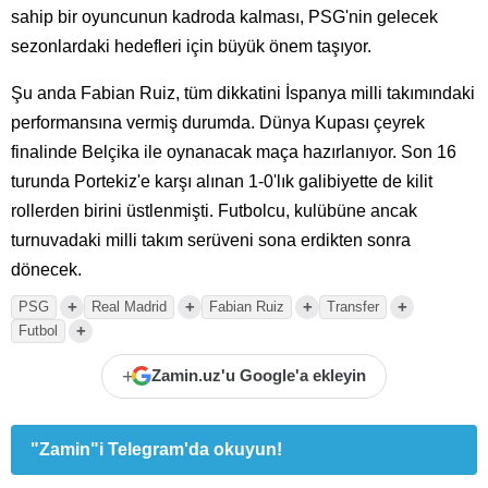
sahip bir oyuncunun kadroda kalması, PSG'nin gelecek
sezonlardaki hedefleri için büyük önem taşıyor.
Şu anda Fabian Ruiz, tüm dikkatini İspanya milli takımındaki
performansına vermiş durumda. Dünya Kupası çeyrek
finalinde Belçika ile oynanacak maça hazırlanıyor. Son 16
turunda Portekiz'e karşı alınan 1-0'lık galibiyette de kilit
rollerden birini üstlenmişti. Futbolcu, kulübüne ancak
turnuvadaki milli takım serüveni sona erdikten sonra
dönecek.
+
+
+
+
PSG
Real Madrid
Fabian Ruiz
Transfer
+
Futbol
+
Zamin.uz'u Google'a ekleyin
"Zamin"i Telegram'da okuyun!