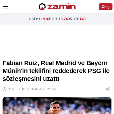
Giriş
USD
:
11 916
EUR
:
13 749
RUB
:
146
Fabian Ruiz, Real Madrid ve Bayern
Münih'in teklifini reddederek PSG ile
sözleşmesini uzattı
23:51 / 08.07.2026
·
479
·
Spor