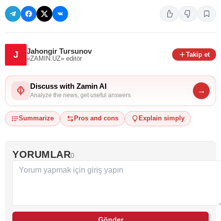
Jahongir Tursunov
J
Takip et
«ZAMIN.UZ»
editör
Discuss with Zamin AI
→
Analyze the news, get useful answers
Summarize
Pros and cons
Explain simply
YORUMLAR
0
Gönder