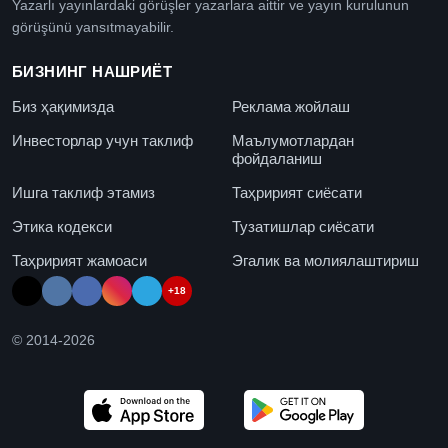
Yazarlı yayınlardaki görüşler yazarlara aittir ve yayın kurulunun
görüşünü yansıtmayabilir.
БИЗНИНГ НАШРИЁТ
Биз ҳақимизда
Реклама жойлаш
Инвесторлар учун таклиф
Маълумотлардан
фойдаланиш
Ишга таклиф этамиз
Таҳририят сиёсати
Этика кодекси
Тузатишлар сиёсати
Таҳририят жамоаси
Эгалик ва молиялаштириш
+18
© 2014-
2026