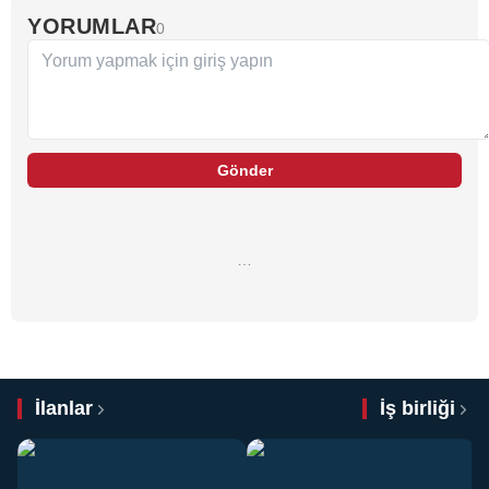
YORUMLAR
0
Gönder
…
İlanlar
İş birliği