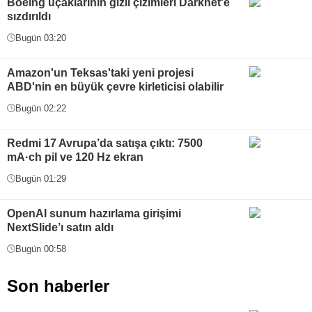
Boeing uçaklarının gizli çizimleri Darknet'e
sızdırıldı
Bugün 03:20
Amazon'un Teksas'taki yeni projesi
ABD'nin en büyük çevre kirleticisi olabilir
Bugün 02:22
Redmi 17 Avrupa’da satışa çıktı: 7500
mA·ch pil ve 120 Hz ekran
Bugün 01:29
OpenAI sunum hazırlama girişimi
NextSlide’ı satın aldı
Bugün 00:58
Son haberler