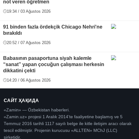
not veren öğretmen
19:34 / 03 Ağustos 2026
91 binden fazla ördekçik Chicago Nehri'ne
bırakıldı
20:52 / 07 Ağustos 2026
Babasının pasaportuna siyah kalemle
“sanat” yapan çocuğun çalışması herkesin
dikkatini çekti
14:20 / 06 Ağustos 2026
САЙТ ҲАҚИДА
«Zamin» — Özbekistan haberleri.
«Zamin.uz» projesi 1 Aralık 2014’te faaliyetine başlamış ve 5
Temmuz 2016 tarihli 1117 sayılı belge ile kitle iletişim aracı olarak
tescil edilmiştir. Projenin kurucusu «ALLTEN» MChJ (LLC)
şirketidir.