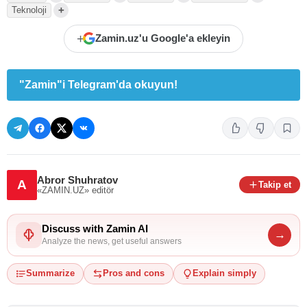
+
Teknoloji
+
Zamin.uz'u Google'a ekleyin
"Zamin"i Telegram'da okuyun!
Abror Shuhratov
A
Takip et
«ZAMIN.UZ»
editör
Discuss with Zamin AI
→
Analyze the news, get useful answers
Summarize
Pros and cons
Explain simply