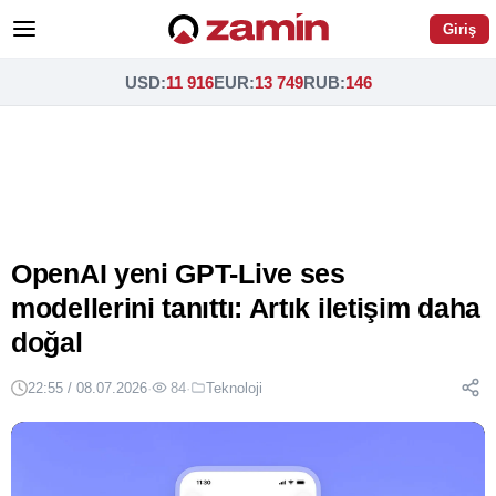
Giriş
USD
:
11 916
EUR
:
13 749
RUB
:
146
OpenAI yeni GPT-Live ses
modellerini tanıttı: Artık iletişim daha
doğal
22:55 / 08.07.2026
·
84
·
Teknoloji