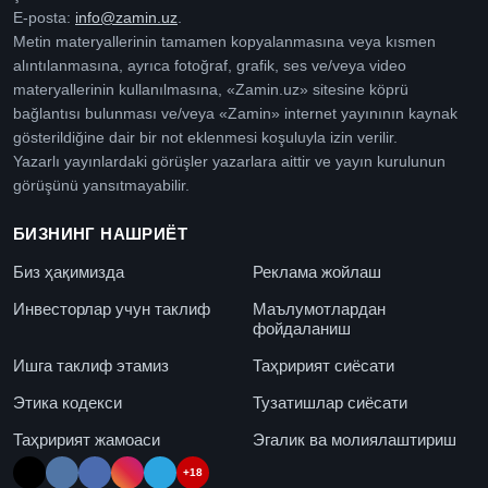
E-posta:
info@zamin.uz
.
Metin materyallerinin tamamen kopyalanmasına veya kısmen
alıntılanmasına, ayrıca fotoğraf, grafik, ses ve/veya video
materyallerinin kullanılmasına, «Zamin.uz» sitesine köprü
bağlantısı bulunması ve/veya «Zamin» internet yayınının kaynak
gösterildiğine dair bir not eklenmesi koşuluyla izin verilir.
Yazarlı yayınlardaki görüşler yazarlara aittir ve yayın kurulunun
görüşünü yansıtmayabilir.
БИЗНИНГ НАШРИЁТ
Биз ҳақимизда
Реклама жойлаш
Инвесторлар учун таклиф
Маълумотлардан
фойдаланиш
Ишга таклиф этамиз
Таҳририят сиёсати
Этика кодекси
Тузатишлар сиёсати
Таҳририят жамоаси
Эгалик ва молиялаштириш
+18