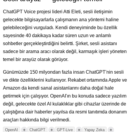
ChatGPT Voice projesi lideri Atti Eleti, sesli iletişimin
gelecekte bilgisayarlarla çalışmanın ana yöntemi haline
gelebileceğini vurguladı. Kendi deneyiminde bu özellik
sayesinde 40 dakikaya kadar süren uzun ve anlamlı
sohbetler gerçekleştirdiğini belirtti. Şirket, sesli asistanı
sadece bir arama aracı olarak değil, karmaşık işleri yöneten
temel bir arayüz olarak görüyor.
Günümüzde 150 milyondan fazla insan ChatGPT'nin sesli
ve dikte özelliklerini kullanıyor. Rekabet ortamında Apple ve
Amazon da kendi sanal asistanlarını daha doğal hale
getirmek için çalışıyor. OpenAI'ın bu konuda sadece yazılım
değil, gelecekte özel AI kulaklıklar gibi cihazlar üzerinde de
çalıştığına dair haberler yayılsa da resmi tanıtımda donanım
araçları hakkında bilgi verilmedi.
+
+
+
+
OpenAI
ChatGPT
GPT-Live
Yapay Zeka