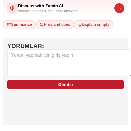
Discuss with Zamin AI
→
Analyze the news, get useful answers
Summarize
Pros and cons
Explain simply
YORUMLAR
0
Gönder
…