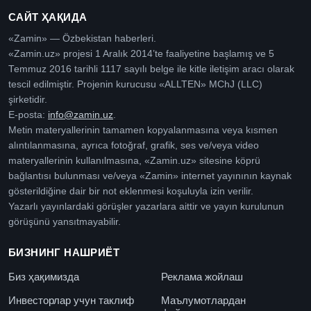
САЙТ ҲАҚИДА
«Zamin» — Özbekistan haberleri.
«Zamin.uz» projesi 1 Aralık 2014’te faaliyetine başlamış ve 5
Temmuz 2016 tarihli 1117 sayılı belge ile kitle iletişim aracı olarak
tescil edilmiştir. Projenin kurucusu «ALLTEN» MChJ (LLC)
şirketidir.
E-posta:
info@zamin.uz
.
Metin materyallerinin tamamen kopyalanmasına veya kısmen
alıntılanmasına, ayrıca fotoğraf, grafik, ses ve/veya video
materyallerinin kullanılmasına, «Zamin.uz» sitesine köprü
bağlantısı bulunması ve/veya «Zamin» internet yayınının kaynak
gösterildiğine dair bir not eklenmesi koşuluyla izin verilir.
Yazarlı yayınlardaki görüşler yazarlara aittir ve yayın kurulunun
görüşünü yansıtmayabilir.
БИЗНИНГ НАШРИЁТ
Биз ҳақимизда
Реклама жойлаш
Инвесторлар учун таклиф
Маълумотлардан