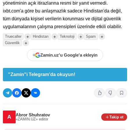
yönetiminin açık itirazlarına resmi bir yanıt vermedi.
ixbt.com'a göre bu anlaşmazlık sadece Hindistan'da değil,
tüm dünyada kişisel verilerin korunması ve dijital güvenlik
uygulamalarının çalışma prensipleri üzerinde etkili olabilir.
+
+
+
+
Truecaller
Hindistan
Teknoloji
Spam
+
Güvenlik
+
Zamin.uz'u Google'a ekleyin
"Zamin"i Telegram'da okuyun!
Abror Shuhratov
A
Takip et
«ZAMIN.UZ»
editör