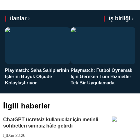
İlanlar
İş birliği
Playmatch: Saha Sahiplerinin
Playmatch: Futbol Oynamak
Y
İşlerini Büyük Ölçüde
İçin Gereken Tüm Hizmetler
y
Kolaylaştırıyor
Tek Bir Uygulamada
İlgili haberler
ChatGPT ücretsiz kullanıcılar için metinli
sohbetleri sınırsız hâle getirdi
Dün 23:26