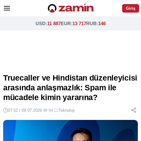
Giriş
USD
:
11 887
EUR
:
13 717
RUB
:
146
Truecaller ve Hindistan düzenleyicisi
arasında anlaşmazlık: Spam ile
mücadele kimin yararına?
07:52 / 09.07.2026
·
94
·
Teknoloji