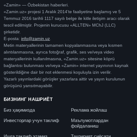
«Zamin» — Özbekistan haberleri.
«Zamin.uz» projesi 1 Aralık 2014’te faaliyetine başlamış ve 5
Temmuz 2016 tarihli 1117 sayılı belge ile kitle iletişim aracı olarak
tescil edilmiştir. Projenin kurucusu «ALLTEN» MChJ (LLC)
şirketidir.
E-posta:
info@zamin.uz
.
Metin materyallerinin tamamen kopyalanmasına veya kısmen
alıntılanmasına, ayrıca fotoğraf, grafik, ses ve/veya video
materyallerinin kullanılmasına, «Zamin.uz» sitesine köprü
bağlantısı bulunması ve/veya «Zamin» internet yayınının kaynak
gösterildiğine dair bir not eklenmesi koşuluyla izin verilir.
Yazarlı yayınlardaki görüşler yazarlara aittir ve yayın kurulunun
görüşünü yansıtmayabilir.
БИЗНИНГ НАШРИЁТ
Биз ҳақимизда
Реклама жойлаш
Инвесторлар учун таклиф
Маълумотлардан
фойдаланиш
Ишга таклиф этамиз
Таҳририят сиёсати