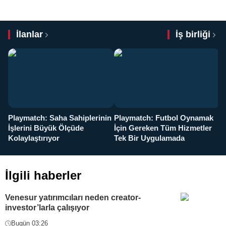
İlanlar
İş birliği
Playmatch: Saha Sahiplerinin
Playmatch: Futbol Oynamak
Y
İşlerini Büyük Ölçüde
İçin Gereken Tüm Hizmetler
y
Kolaylaştırıyor
Tek Bir Uygulamada
İlgili haberler
Venesur yatırımcıları neden creator-
investor’larla çalışıyor
Bugün 03:26