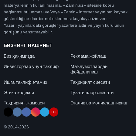
materyallerinin kullanılmasına, «Zamin.uz» sitesine köprü
bağlantısı bulunması ve/veya «Zamin» internet yayınının kaynak
gösterildiğine dair bir not eklenmesi koşuluyla izin verilir.
Yazarlı yayınlardaki görüşler yazarlara aittir ve yayın kurulunun
görüşünü yansıtmayabilir.
БИЗНИНГ НАШРИЁТ
Биз ҳақимизда
Реклама жойлаш
Инвесторлар учун таклиф
Маълумотлардан
фойдаланиш
Ишга таклиф этамиз
Таҳририят сиёсати
Этика кодекси
Тузатишлар сиёсати
Таҳририят жамоаси
Эгалик ва молиялаштириш
+18
© 2014-
2026