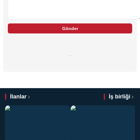
Gönder
…
İlanlar
İş birliği