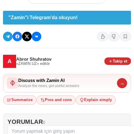
"Zamin"i Telegram'da okuyun!
Abror Shuhratov
A
Takip et
«ZAMIN.UZ»
editör
Discuss with Zamin AI
→
Analyze the news, get useful answers
Summarize
Pros and cons
Explain simply
YORUMLAR
0