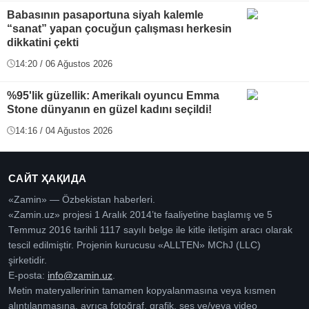
Babasının pasaportuna siyah kalemle
“sanat” yapan çocuğun çalışması herkesin
dikkatini çekti
14:20 / 06 Ağustos 2026
%95'lik güzellik: Amerikalı oyuncu Emma
Stone dünyanın en güzel kadını seçildi!
14:16 / 04 Ağustos 2026
САЙТ ҲАҚИДА
«Zamin» — Özbekistan haberleri.
«Zamin.uz» projesi 1 Aralık 2014’te faaliyetine başlamış ve 5
Temmuz 2016 tarihli 1117 sayılı belge ile kitle iletişim aracı olarak
tescil edilmiştir. Projenin kurucusu «ALLTEN» MChJ (LLC)
şirketidir.
E-posta:
info@zamin.uz
.
Metin materyallerinin tamamen kopyalanmasına veya kısmen
alıntılanmasına, ayrıca fotoğraf, grafik, ses ve/veya video