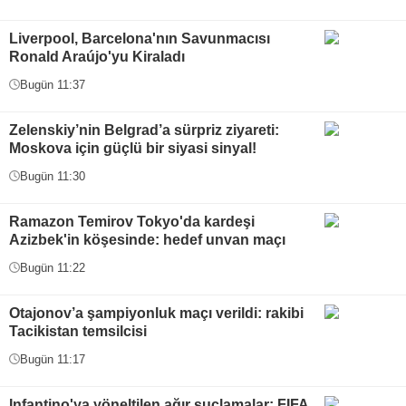
Liverpool, Barcelona'nın Savunmacısı
Ronald Araújo'yu Kiraladı
Bugün 11:37
Zelenskiy’nin Belgrad’a sürpriz ziyareti:
Moskova için güçlü bir siyasi sinyal!
Bugün 11:30
Ramazon Temirov Tokyo'da kardeşi
Azizbek'in köşesinde: hedef unvan maçı
Bugün 11:22
Otajonov’a şampiyonluk maçı verildi: rakibi
Tacikistan temsilcisi
Bugün 11:17
Infantino'ya yöneltilen ağır suçlamalar: FIFA