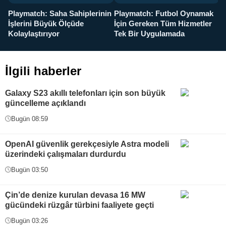
Playmatch: Saha Sahiplerinin
Playmatch: Futbol Oynamak
Y
İşlerini Büyük Ölçüde
İçin Gereken Tüm Hizmetler
y
Kolaylaştırıyor
Tek Bir Uygulamada
İlgili haberler
Galaxy S23 akıllı telefonları için son büyük
güncelleme açıklandı
Bugün 08:59
OpenAI güvenlik gerekçesiyle Astra modeli
üzerindeki çalışmaları durdurdu
Bugün 03:50
Çin’de denize kurulan devasa 16 MW
gücündeki rüzgâr türbini faaliyete geçti
Bugün 03:26