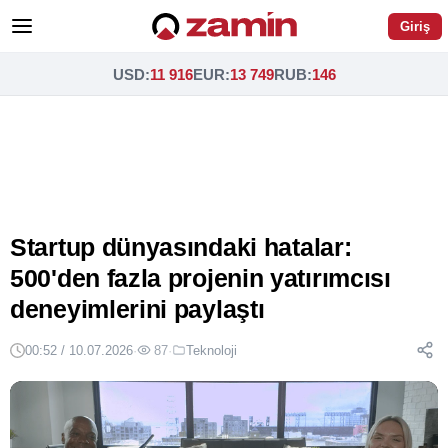
Giriş
USD
:
11 916
EUR
:
13 749
RUB
:
146
Startup dünyasındaki hatalar:
500'den fazla projenin yatırımcısı
deneyimlerini paylaştı
00:52 / 10.07.2026
·
87
·
Teknoloji