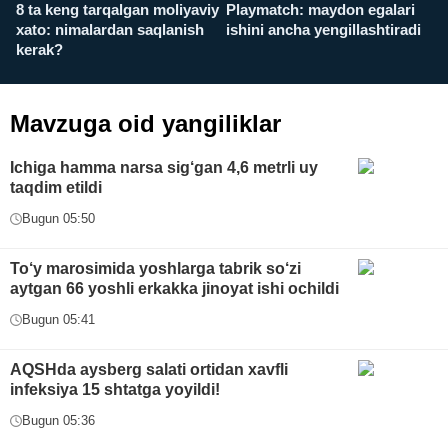
8 ta keng tarqalgan moliyaviy
Playmatch: maydon egalari
P
xato: nimalardan saqlanish
ishini ancha yengillashtiradi
u
kerak?
x
Mavzuga oid yangiliklar
Ichiga hamma narsa sig‘gan 4,6 metrli uy
taqdim etildi
Bugun 05:50
To‘y marosimida yoshlarga tabrik so‘zi
aytgan 66 yoshli erkakka jinoyat ishi ochildi
Bugun 05:41
AQSHda aysberg salati ortidan xavfli
infeksiya 15 shtatga yoyildi!
Bugun 05:36