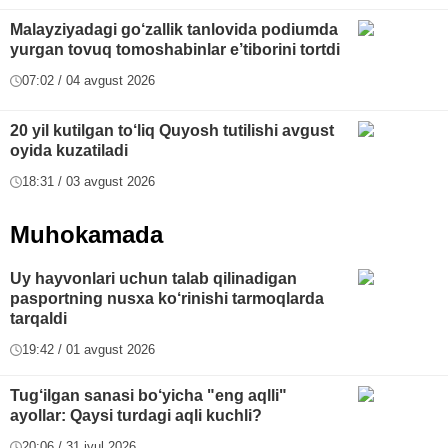
Malayziyadagi go‘zallik tanlovida podiumda
yurgan tovuq tomoshabinlar e’tiborini tortdi
07:02 / 04 avgust 2026
20 yil kutilgan to‘liq Quyosh tutilishi avgust
oyida kuzatiladi
18:31 / 03 avgust 2026
Muhokamada
Uy hayvonlari uchun talab qilinadigan
pasportning nusxa ko‘rinishi tarmoqlarda
tarqaldi
19:42 / 01 avgust 2026
Tug‘ilgan sanasi bo‘yicha "eng aqlli"
ayollar: Qaysi turdagi aqli kuchli?
20:06 / 31 iyul 2026