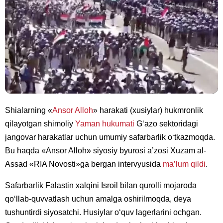
Shialarning «
Ansor Alloh
» harakati (xusiylar) hukmronlik
qilayotgan shimoliy
Yaman hukumati
G‘azo sektoridagi
jangovar harakatlar uchun umumiy safarbarlik o‘tkazmoqda.
Bu haqda «Ansor Alloh» siyosiy byurosi a’zosi Xuzam al-
Assad «RIA Novosti»ga bergan intervyusida
ma’lum qildi
.
Safarbarlik Falastin xalqini Isroil bilan qurolli mojaroda
qo‘llab-quvvatlash uchun amalga oshirilmoqda, deya
tushuntirdi siyosatchi. Husiylar o‘quv lagerlarini ochgan.