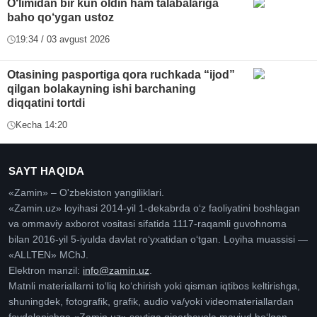
O‘limidan bir kun oldin ham talabalariga
baho qo‘ygan ustoz
19:34 / 03 avgust 2026
Otasining pasportiga qora ruchkada “ijod”
qilgan bolakayning ishi barchaning
diqqatini tortdi
Kecha 14:20
SAYT HAQIDA
«Zamin» – O'zbekiston yangiliklari.
«Zamin.uz» loyihasi 2014-yil 1-dekabrda oʻz faoliyatini boshlagan
va ommaviy axborot vositasi sifatida 1117-raqamli guvohnoma
bilan 2016-yil 5-iyulda davlat roʻyxatidan oʻtgan. Loyiha muassisi —
«ALLTEN» MChJ.
Elektron manzil:
info@zamin.uz
.
Matnli materiallarni toʻliq koʻchirish yoki qisman iqtibos keltirishga,
shuningdek, fotografik, grafik, audio va/yoki videomateriallardan