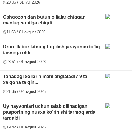
20:06 / 31 iyul 2026
Oshqozonidan butun o‘ljalar chiqqan
maxluq sohilga chiqdi
11:53 / 01 avgust 2026
Dron ilk bor kitning tug‘ilish jarayonini to‘liq
tasvirga oldi
23:51 / 01 avgust 2026
Tanadagi xollar nimani anglatadi? 9 ta
xalqona talqin...
21:35 / 02 avgust 2026
Uy hayvonlari uchun talab qilinadigan
pasportning nusxa ko‘rinishi tarmoqlarda
tarqaldi
19:42 / 01 avgust 2026