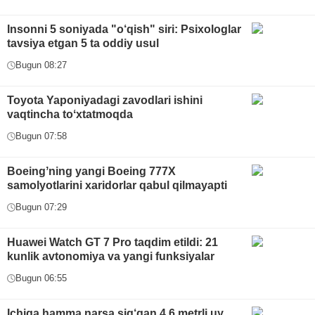
Insonni 5 soniyada "o‘qish" siri: Psixologlar
tavsiya etgan 5 ta oddiy usul
Bugun 08:27
Toyota Yaponiyadagi zavodlari ishini
vaqtincha toʻxtatmoqda
Bugun 07:58
Boeingʼning yangi Boeing 777X
samolyotlarini xaridorlar qabul qilmayapti
Bugun 07:29
Huawei Watch GT 7 Pro taqdim etildi: 21
kunlik avtonomiya va yangi funksiyalar
Bugun 06:55
Ichiga hamma narsa sig‘gan 4,6 metrli uy