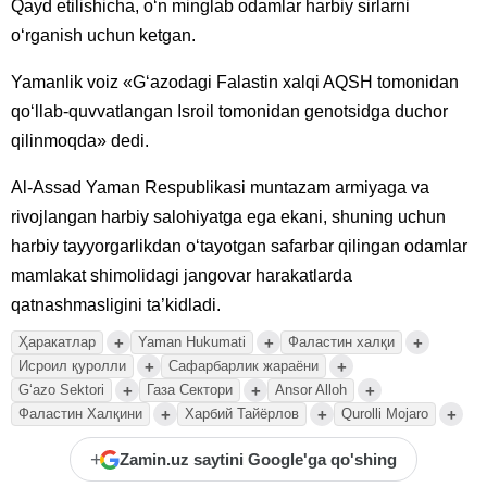
Qayd etilishicha, o‘n minglab odamlar harbiy sirlarni
o‘rganish uchun ketgan.
Yamanlik voiz «G‘azodagi Falastin xalqi AQSH tomonidan
qo‘llab-quvvatlangan Isroil tomonidan genotsidga duchor
qilinmoqda» dedi.
Al-Assad Yaman Respublikasi muntazam armiyaga va
rivojlangan harbiy salohiyatga ega ekani, shuning uchun
harbiy tayyorgarlikdan o‘tayotgan safarbar qilingan odamlar
mamlakat shimolidagi jangovar harakatlarda
qatnashmasligini ta’kidladi.
+
+
+
Ҳаракатлар
Yaman Hukumati
Фаластин халқи
+
+
Исроил қуролли
Сафарбарлик жараёни
+
+
+
G‘azo Sektori
Газа Сектори
Ansor Alloh
+
+
+
Фаластин Халқини
Харбий Тайёрлов
Qurolli Mojaro
+
Zamin.uz saytini Google'ga qo'shing