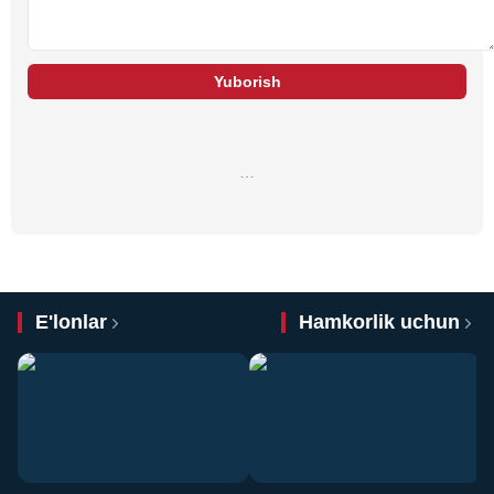
Yuborish
…
E'lonlar
Hamkorlik uchun