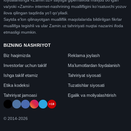
foydalanishga «Zamin.uz» saytiga giperhavola mavjud boʻlgan
va/yoki «Zamin» internet-nashrining muallifligini koʻrsatuvchi yozuv
ilova qilingan taqdirda yoʻl qoʻyiladi.
Saytda e'lon qilinayotgan mualliflik maqolalarida bildirilgan fikrlar
muallifga tegishli va ular Zamin.uz tahririyati nuqtai nazarini ifoda
etmasligi mumkin.
BIZNING NASHRIYOT
Biz haqimizda
Reklama joylash
Investorlar uchun taklif
Maʼlumotlardan foydalanish
Ishga taklif etamiz
Tahririyat siyosati
Etika kodeksi
Tuzatishlar siyosati
Tahririyat jamoasi
Egalik va moliyalashtirish
+18
© 2014-
2026