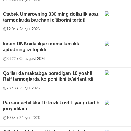
Otabek Umarovning 330 ming dollarlik soati
tarmoqlarda barchani e’tiborini tortdi!
12:04 / 24 iyul 2026
Inson DNKsida ilgari noma’lum ikki
ajdodning izi topildi
23:22 / 03 avgust 2026
Qo‘llarida maktabga boradigan 10 yoshli
Ralf tarmoqlarda ko‘pchilikni ta’sirlantirdi
23:43 / 25 iyul 2026
Parrandachilikka 10 foizli kredit: yangi tartib
joriy etiladi
10:54 / 24 iyul 2026