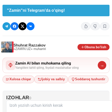
"Zamin"ni Telegram'da o'qing!
Shuhrat Razzakov
Obuna bo'lish
«ZAMIN.UZ»
muharriri
Zamin AI bilan muhokama qiling
→
Yangilikni tahlil qiling, foydali maslahatlar oling
Xulosa chiqar
Ijobiy va salbiy
Soddaroq tushuntir
IZOHLAR
0