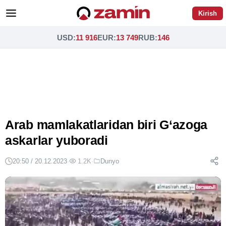
Kirish
USD
:
11 916
EUR
:
13 749
RUB
:
146
Arab mamlakatlaridan biri G‘azoga
askarlar yuboradi
20:50 / 20.12.2023
·
1.2K
·
Dunyo