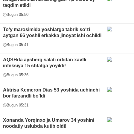
taqdim etildi
Bugun 05:50
To‘y marosimida yoshlarga tabrik so‘zi
aytgan 66 yoshli erkakka jinoyat ishi ochildi
Bugun 05:41
AQSHda aysberg salati ortidan xavfli
infeksiya 15 shtatga yoyildi!
Bugun 05:36
Aktrisa Kemeron Dias 53 yoshida uchinchi
bor farzandli bo‘ldi
Bugun 05:31
Xonanda Yorqinxo‘ja Umarov 34 yoshini
noodatiy uslubda kutib oldi!