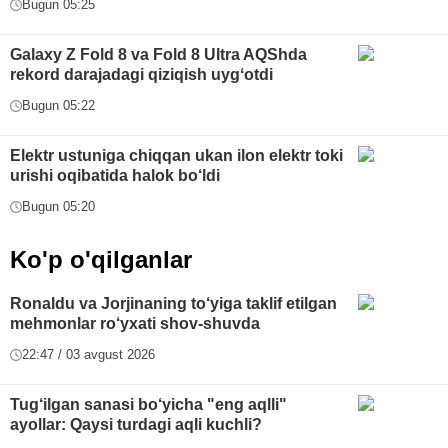
Bugun 05:25
Galaxy Z Fold 8 va Fold 8 Ultra AQShda
rekord darajadagi qiziqish uygʻotdi
Bugun 05:22
Elektr ustuniga chiqqan ukan ilon elektr toki
urishi oqibatida halok bo‘ldi
Bugun 05:20
Ko'p o'qilganlar
Ronaldu va Jorjinaning to‘yiga taklif etilgan
mehmonlar ro‘yxati shov-shuvda
22:47 / 03 avgust 2026
Tug‘ilgan sanasi bo‘yicha "eng aqlli"
ayollar: Qaysi turdagi aqli kuchli?