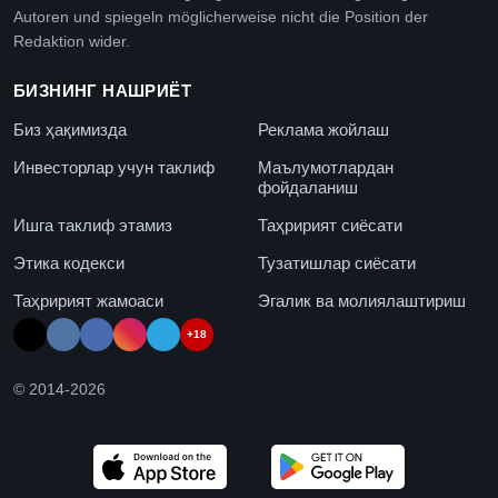
Autoren und spiegeln möglicherweise nicht die Position der
Redaktion wider.
БИЗНИНГ НАШРИЁТ
Биз ҳақимизда
Реклама жойлаш
Инвесторлар учун таклиф
Маълумотлардан
фойдаланиш
Ишга таклиф этамиз
Таҳририят сиёсати
Этика кодекси
Тузатишлар сиёсати
Таҳририят жамоаси
Эгалик ва молиялаштириш
+18
© 2014-
2026