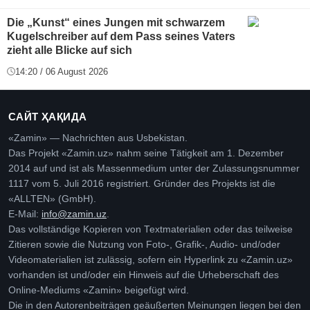
Die „Kunst“ eines Jungen mit schwarzem
Kugelschreiber auf dem Pass seines Vaters
zieht alle Blicke auf sich
14:20 / 06 August 2026
САЙТ ҲАҚИДА
«Zamin» — Nachrichten aus Usbekistan.
Das Projekt «Zamin.uz» nahm seine Tätigkeit am 1. Dezember
2014 auf und ist als Massenmedium unter der Zulassungsnummer
1117 vom 5. Juli 2016 registriert. Gründer des Projekts ist die
«ALLTEN» (GmbH).
E-Mail:
info@zamin.uz
.
Das vollständige Kopieren von Textmaterialien oder das teilweise
Zitieren sowie die Nutzung von Foto-, Grafik-, Audio- und/oder
Videomaterialien ist zulässig, sofern ein Hyperlink zu «Zamin.uz»
vorhanden ist und/oder ein Hinweis auf die Urheberschaft des
Online-Mediums «Zamin» beigefügt wird.
Die in den Autorenbeiträgen geäußerten Meinungen liegen bei den