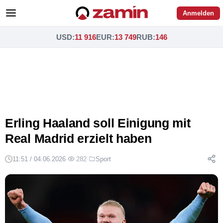
Anmelden
USD
:
11 916
EUR
:
13 749
RUB
:
146
Erling Haaland soll Einigung mit
Real Madrid erzielt haben
11:51 / 04.06.2026
·
282
·
Sport