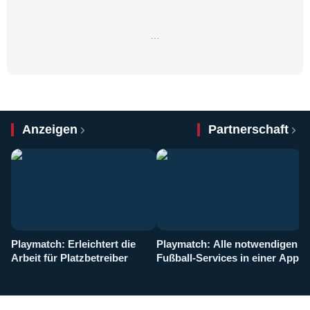
…
Anzeigen
Partnerschaft
Playmatch: Erleichtert die
Playmatch: Alle notwendigen
W
Arbeit für Platzbetreiber
Fußball-Services in einer App
I
b
g