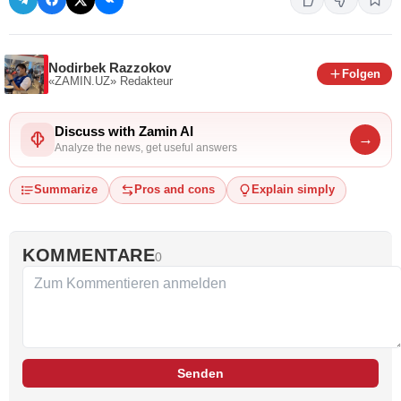
Nodirbek Razzokov
Folgen
«ZAMIN.UZ»
Redakteur
Discuss with Zamin AI
→
Analyze the news, get useful answers
Summarize
Pros and cons
Explain simply
KOMMENTARE
0
Senden