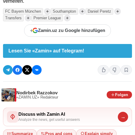
verhelfen.
+
+
+
FC Bayern München
Southampton
Daniel Peretz
+
+
Transfers
Premier League
+
Zamin.uz zu Google hinzufügen
Lesen Sie «Zamin» auf Telegram!
Nodirbek Razzokov
Folgen
«ZAMIN.UZ»
Redakteur
Discuss with Zamin AI
→
Analyze the news, get useful answers
Summarize
Pros and cons
Explain simply