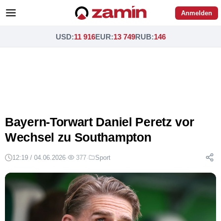
Anmelden
USD
:
11 916
EUR
:
13 749
RUB
:
146
Bayern-Torwart Daniel Peretz vor
Wechsel zu Southampton
12:19 / 04.06.2026
·
377
·
Sport