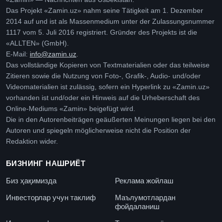
Das Projekt «Zamin.uz» nahm seine Tätigkeit am 1. Dezember
2014 auf und ist als Massenmedium unter der Zulassungsnummer
1117 vom 5. Juli 2016 registriert. Gründer des Projekts ist die
«ALLTEN» (GmbH).
E-Mail:
info@zamin.uz
.
Das vollständige Kopieren von Textmaterialien oder das teilweise
Zitieren sowie die Nutzung von Foto-, Grafik-, Audio- und/oder
Videomaterialien ist zulässig, sofern ein Hyperlink zu «Zamin.uz»
vorhanden ist und/oder ein Hinweis auf die Urheberschaft des
Online-Mediums «Zamin» beigefügt wird.
Die in den Autorenbeiträgen geäußerten Meinungen liegen bei den
Autoren und spiegeln möglicherweise nicht die Position der
Redaktion wider.
БИЗНИНГ НАШРИЁТ
Биз ҳақимизда
Реклама жойлаш
Инвесторлар учун таклиф
Маълумотлардан
фойдаланиш