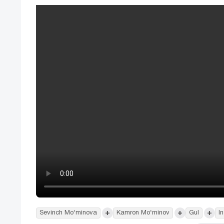
+
+
+
Sevinch Mo‘minova
Kamron Mo‘minov
Gul
I