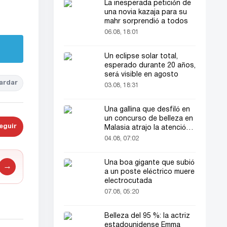
La inesperada petición de
una novia kazaja para su
mahr sorprendió a todos
06.08, 18:01
Un eclipse solar total,
esperado durante 20 años,
será visible en agosto
ardar
03.08, 18:31
Una gallina que desfiló en
un concurso de belleza en
eguir
Malasia atrajo la atención
del público
04.08, 07:02
Una boa gigante que subió
→
a un poste eléctrico muere
electrocutada
07.08, 05:20
Belleza del 95 %: la actriz
estadounidense Emma