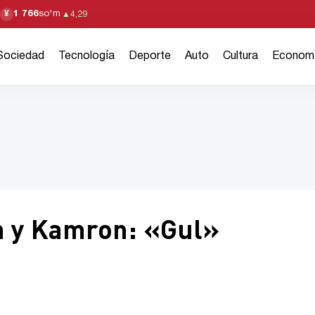
1 766
so'm
¥
▲
4,29
Sociedad
Tecnología
Deporte
Auto
Cultura
Econom
h y Kamron: «Gul»