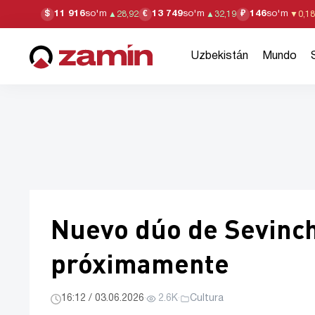
11 916
so'm
13 749
so'm
146
so'm
$
€
₽
▲
28,92
▲
32,19
▼
0,18
Uzbekistán
Mundo
Nuevo dúo de Sevinc
próximamente
16:12 / 03.06.2026
·
2.6K
·
Cultura