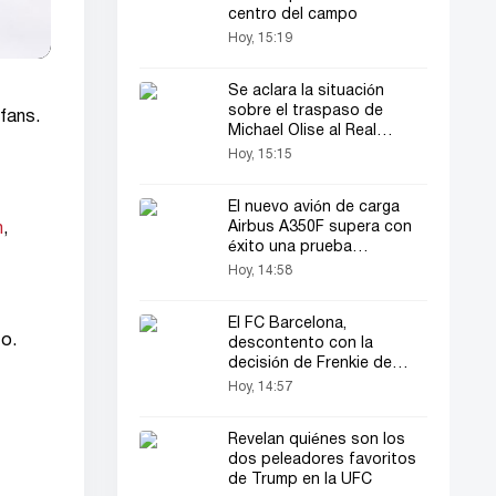
centro del campo
Hoy, 15:19
Se aclara la situación
sobre el traspaso de
fans.
Michael Olise al Real
Madrid
Hoy, 15:15
El nuevo avión de carga
Airbus A350F supera con
m
,
éxito una prueba
importante
Hoy, 14:58
El FC Barcelona,
úo.
descontento con la
decisión de Frenkie de
Jong
Hoy, 14:57
Revelan quiénes son los
dos peleadores favoritos
de Trump en la UFC