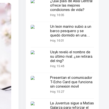
¿Qué país de Asia Central
ofrece las mejores
condiciones de vida?
Hoy, 16:05
Un león marino subió a un
barco pesquero y se
quedó dormido en una
cama
Hoy, 16:01
Usyk reveló el nombre de
su último rival: ¿se retirará
del ring?
Hoy, 15:48
Presentan el comunicador
T-Echo Card que funciona
sin conexión móvil
Hoy, 15:27
La Juventus sigue a Matias
Galarza para reforzar el