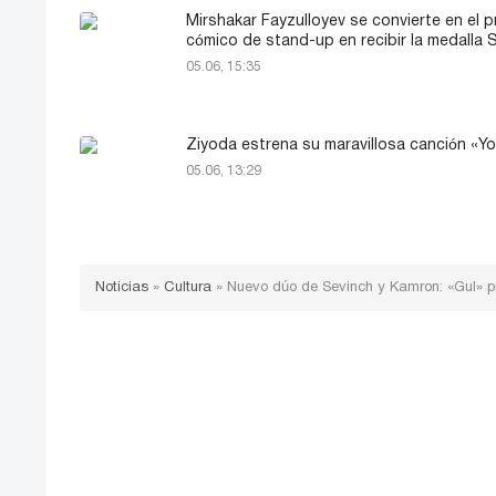
Mirshakar Fayzulloyev se convierte en el p
cómico de stand-up en recibir la medalla 
05.06, 15:35
Ziyoda estrena su maravillosa canción «
05.06, 13:29
Noticias
»
Cultura
»
Nuevo dúo de Sevinch y Kamron: «Gul» 