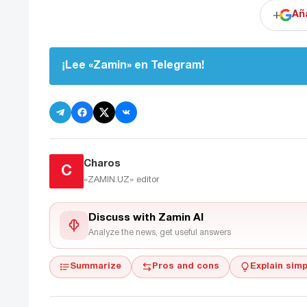
+
Añ
¡Lee «Zamin» en Telegram!
Charos
C
«ZAMIN.UZ»
editor
Discuss with Zamin AI
Analyze the news, get useful answers
Summarize
Pros and cons
Explain simp