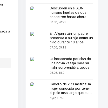
on
Descubren en el ADN
humano huellas de dos
ancestros hasta ahora
desconocidos
03.08, 23:22
rada a
En Afganistán, un padre
presentó a su hija como un
niño durante 10 años
07.08, 05:12
La inesperada petición de
una novia kazaja para su
mahr sorprendió a todos
06.08, 18:01
Cabello de 2,71 metros: la
mujer conocida por tener
el pelo más largo que su
estatura vuelve a ser
Ayer, 16:50
noticia