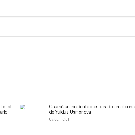
…
dos al
Ocurrió un incidente inesperado en el conc
ario
de Yulduz Usmonova
05.06, 16:01