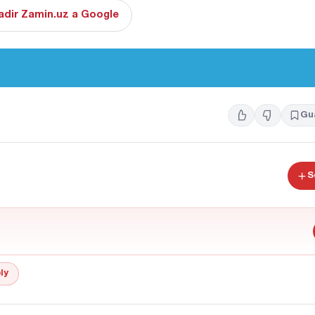
adir Zamin.uz a Google
Gu
S
ly