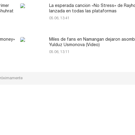
rimer
La esperada canción «No Stress» de Rayh
Shuhrat
lanzada en todas las plataformas
05.06, 13:41
Yomoney»
Miles de fans en Namangan dejaron asomb
Yulduz Usmonova (Video)
05.06, 13:11
próximamente