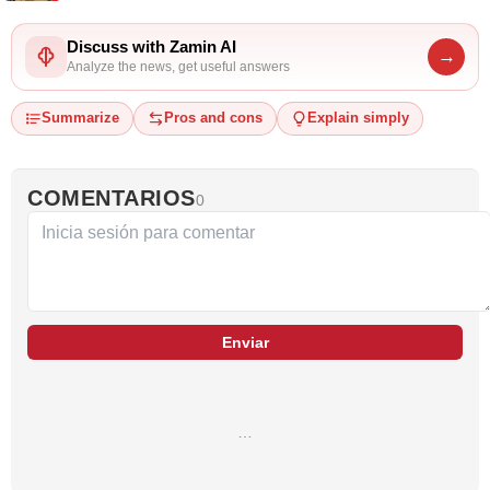
Discuss with Zamin AI
→
Analyze the news, get useful answers
Summarize
Pros and cons
Explain simply
COMENTARIOS
0
Enviar
…