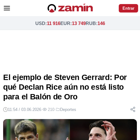
Entrar
USD
:
11 916
EUR
:
13 749
RUB
:
146
El ejemplo de Steven Gerrard: Por
qué Declan Rice aún no está listo
para el Balón de Oro
11:54 / 03.06.2026
·
210
·
Deportes