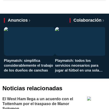
Anuncios
Colaboración
Playmatch: simplifica
Playmatch: todos los
¿
considerablemente el trabajo
servicios necesarios para
d
de los dueños de canchas
jugar al fútbol en una sola
c
aplicación
i
Noticias relacionadas
El West Ham llega a un acuerdo con el
Tottenham por el traspaso de Manor
Solomon