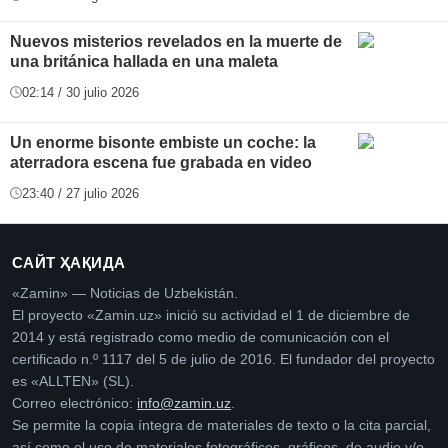
Nuevos misterios revelados en la muerte de
una británica hallada en una maleta
02:14 / 30 julio 2026
Un enorme bisonte embiste un coche: la
aterradora escena fue grabada en video
23:40 / 27 julio 2026
САЙТ ҲАҚИДА
«Zamin» — Noticias de Uzbekistán.
El proyecto «Zamin.uz» inició su actividad el 1 de diciembre de
2014 y está registrado como medio de comunicación con el
certificado n.º 1117 del 5 de julio de 2016. El fundador del proyecto
es «ALLTEN» (SL).
Correo electrónico:
info@zamin.uz
.
Se permite la copia íntegra de materiales de texto o la cita parcial,
así como el uso de materiales fotográficos, gráficos, de audio y/o