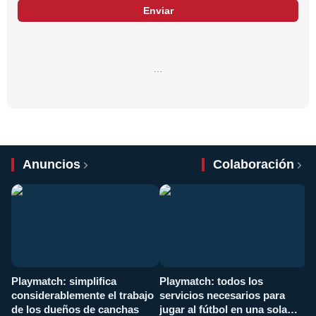
Enviar
…
Anuncios
Colaboración
Playmatch: simplifica
Playmatch: todos los
¿
considerablemente el trabajo
servicios necesarios para
d
de los dueños de canchas
jugar al fútbol en una sola
c