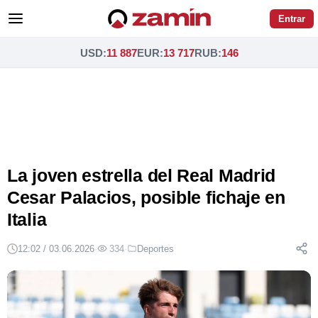
Entrar
USD
:
11 887
EUR
:
13 717
RUB
:
146
La joven estrella del Real Madrid
Cesar Palacios, posible fichaje en
Italia
12:02 / 03.06.2026
·
334
·
Deportes