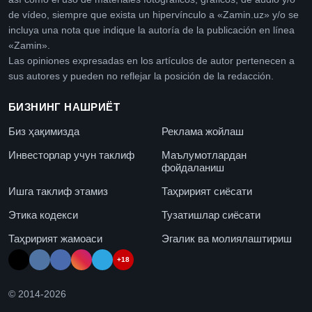
de vídeo, siempre que exista un hipervínculo a «Zamin.uz» y/o se
incluya una nota que indique la autoría de la publicación en línea
«Zamin».
Las opiniones expresadas en los artículos de autor pertenecen a
sus autores y pueden no reflejar la posición de la redacción.
БИЗНИНГ НАШРИЁТ
Биз ҳақимизда
Реклама жойлаш
Инвесторлар учун таклиф
Маълумотлардан
фойдаланиш
Ишга таклиф этамиз
Таҳририят сиёсати
Этика кодекси
Тузатишлар сиёсати
Таҳририят жамоаси
Эгалик ва молиялаштириш
+18
© 2014-
2026