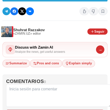
Shuhrat Razzakov
Seguir
«ZAMIN.UZ»
editor
Discuss with Zamin AI
→
Analyze the news, get useful answers
Summarize
Pros and cons
Explain simply
COMENTARIOS
0