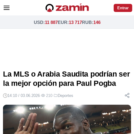
Entrar
USD
:
11 887
EUR
:
13 717
RUB
:
146
La MLS o Arabia Saudita podrían ser
la mejor opción para Paul Pogba
14:10 / 03.06.2026
·
210
·
Deportes