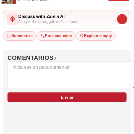
Discuss with Zamin AI
→
Analyze the news, get useful answers
Summarize
Pros and cons
Explain simply
COMENTARIOS
0
Enviar
…