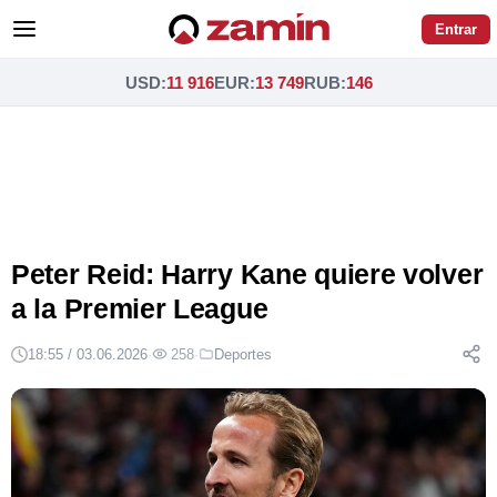
Entrar
USD
:
11 916
EUR
:
13 749
RUB
:
146
Peter Reid: Harry Kane quiere volver
a la Premier League
18:55 / 03.06.2026
·
258
·
Deportes