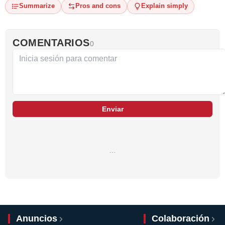
Summarize
Pros and cons
Explain simply
COMENTARIOS
0
Enviar
…
Anuncios
Colaboración