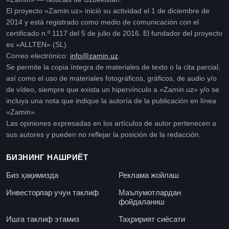
El proyecto «Zamin.uz» inició su actividad el 1 de diciembre de
2014 y está registrado como medio de comunicación con el
certificado n.º 1117 del 5 de julio de 2016. El fundador del proyecto
es «ALLTEN» (SL).
Correo electrónico:
info@zamin.uz
.
Se permite la copia íntegra de materiales de texto o la cita parcial,
así como el uso de materiales fotográficos, gráficos, de audio y/o
de vídeo, siempre que exista un hipervínculo a «Zamin.uz» y/o se
incluya una nota que indique la autoría de la publicación en línea
«Zamin».
Las opiniones expresadas en los artículos de autor pertenecen a
sus autores y pueden no reflejar la posición de la redacción.
БИЗНИНГ НАШРИЁТ
Биз ҳақимизда
Реклама жойлаш
Инвесторлар учун таклиф
Маълумотлардан
фойдаланиш
Ишга таклиф этамиз
Таҳририят сиёсати