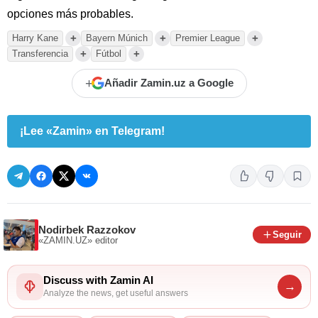
opciones más probables.
+
+
+
Harry Kane
Bayern Múnich
Premier League
+
+
Transferencia
Fútbol
+
Añadir Zamin.uz a Google
¡Lee «Zamin» en Telegram!
Nodirbek Razzokov
Seguir
«ZAMIN.UZ»
editor
Discuss with Zamin AI
→
Analyze the news, get useful answers