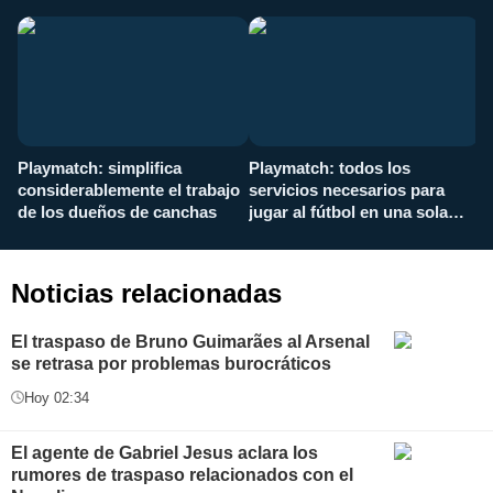
Playmatch: simplifica
Playmatch: todos los
¿
considerablemente el trabajo
servicios necesarios para
d
de los dueños de canchas
jugar al fútbol en una sola
c
aplicación
i
Noticias relacionadas
El traspaso de Bruno Guimarães al Arsenal
se retrasa por problemas burocráticos
Hoy 02:34
El agente de Gabriel Jesus aclara los
rumores de traspaso relacionados con el