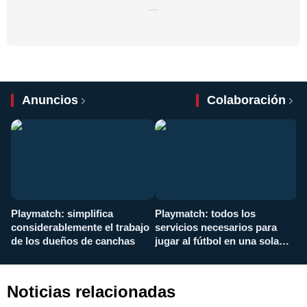
…
Anuncios
Colaboración
Playmatch: simplifica
Playmatch: todos los
¿
considerablemente el trabajo
servicios necesarios para
d
de los dueños de canchas
jugar al fútbol en una sola
c
aplicación
i
Noticias relacionadas