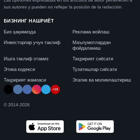
Las opiniones expresadas en los artículos de autor pertenecen a
sus autores y pueden no reflejar la posición de la redacción.
БИЗНИНГ НАШРИЁТ
Биз ҳақимизда
Реклама жойлаш
Инвесторлар учун таклиф
Маълумотлардан
фойдаланиш
Ишга таклиф этамиз
Таҳририят сиёсати
Этика кодекси
Тузатишлар сиёсати
Таҳририят жамоаси
Эгалик ва молиялаштириш
+18
© 2014-
2026