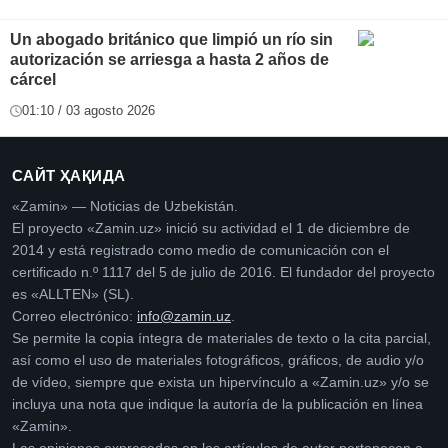
Un abogado británico que limpió un río sin
autorización se arriesga a hasta 2 años de
cárcel
01:10 / 03 agosto 2026
САЙТ ҲАҚИДА
«Zamin» — Noticias de Uzbekistán.
El proyecto «Zamin.uz» inició su actividad el 1 de diciembre de
2014 y está registrado como medio de comunicación con el
certificado n.º 1117 del 5 de julio de 2016. El fundador del proyecto
es «ALLTEN» (SL).
Correo electrónico:
info@zamin.uz
.
Se permite la copia íntegra de materiales de texto o la cita parcial,
así como el uso de materiales fotográficos, gráficos, de audio y/o
de vídeo, siempre que exista un hipervínculo a «Zamin.uz» y/o se
incluya una nota que indique la autoría de la publicación en línea
«Zamin».