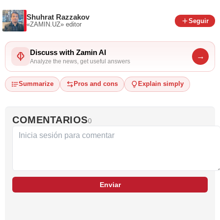
Shuhrat Razzakov
Seguir
«ZAMIN.UZ»
editor
Discuss with Zamin AI
→
Analyze the news, get useful answers
Summarize
Pros and cons
Explain simply
COMENTARIOS
0
Enviar