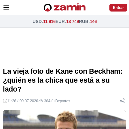
Entrar
USD
:
11 916
EUR
:
13 749
RUB
:
146
La vieja foto de Kane con Beckham:
¿quién es la chica que está a su
lado?
11:26 / 09.07.2026
·
364
·
Deportes