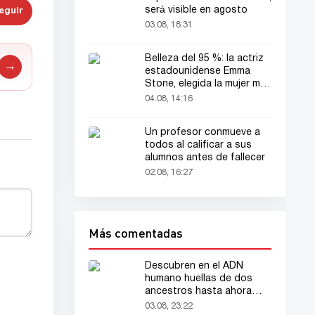
será visible en agosto
eguir
03.08, 18:31
Belleza del 95 %: la actriz
→
estadounidense Emma
Stone, elegida la mujer más
bella del mundo
04.08, 14:16
Un profesor conmueve a
todos al calificar a sus
alumnos antes de fallecer
02.08, 16:27
Más comentadas
Descubren en el ADN
humano huellas de dos
ancestros hasta ahora
desconocidos
03.08, 23:22