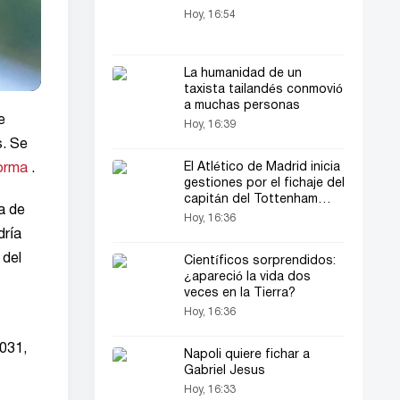
Hoy, 16:54
La humanidad de un
taxista tailandés conmovió
a muchas personas
e
Hoy, 16:39
. Se
El Atlético de Madrid inicia
forma
.
gestiones por el fichaje del
capitán del Tottenham
a de
Cristian Romero
Hoy, 16:36
dría
 del
Científicos sorprendidos:
¿apareció la vida dos
veces en la Tierra?
Hoy, 16:36
2031,
Napoli quiere fichar a
Gabriel Jesus
Hoy, 16:33