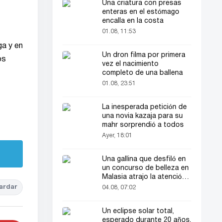
Una criatura con presas
enteras en el estómago
encalla en la costa
01.08, 11:53
ga y en
Un dron filma por primera
os
vez el nacimiento
completo de una ballena
01.08, 23:51
La inesperada petición de
una novia kazaja para su
mahr sorprendió a todos
Ayer, 18:01
Una gallina que desfiló en
un concurso de belleza en
Malasia atrajo la atención
del público
ardar
04.08, 07:02
Un eclipse solar total,
esperado durante 20 años,