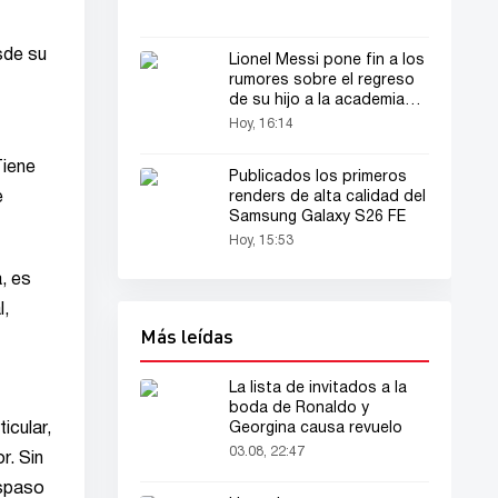
sde su
Lionel Messi pone fin a los
rumores sobre el regreso
de su hijo a la academia
del FC Barcelona
Hoy, 16:14
Tiene
Publicados los primeros
renders de alta calidad del
e
Samsung Galaxy S26 FE
Hoy, 15:53
, es
l,
Más leídas
La lista de invitados a la
boda de Ronaldo y
Georgina causa revuelo
icular,
03.08, 22:47
r. Sin
aspaso