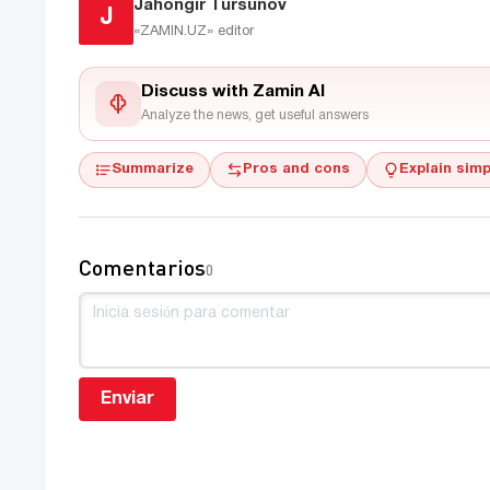
Jahongir Tursunov
J
«ZAMIN.UZ»
editor
Discuss with Zamin AI
Analyze the news, get useful answers
Summarize
Pros and cons
Explain simp
Comentarios
0
Enviar