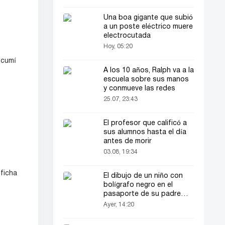
Una boa gigante que subió
a un poste eléctrico muere
electrocutada
Hoy, 05:20
ucumí
A los 10 años, Ralph va a la
escuela sobre sus manos
y conmueve las redes
25.07, 23:43
El profesor que calificó a
sus alumnos hasta el día
antes de morir
03.08, 19:34
 ficha
El dibujo de un niño con
bolígrafo negro en el
pasaporte de su padre
llamó la atención de todos
Ayer, 14:20