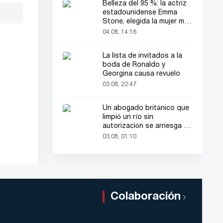
Belleza del 95 %: la actriz
estadounidense Emma
Stone, elegida la mujer más
bella del mundo
04.08, 14:16
La lista de invitados a la
boda de Ronaldo y
Georgina causa revuelo
03.08, 22:47
Un abogado británico que
limpió un río sin
autorización se arriesga a
hasta 2 años de cárcel
03.08, 01:10
Colaboración