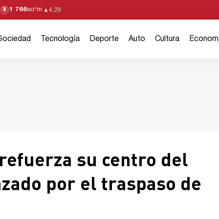
1 766
so'm
¥
▲
4,29
Sociedad
Tecnología
Deporte
Auto
Cultura
Econom
 refuerza su centro del
zado por el traspaso de