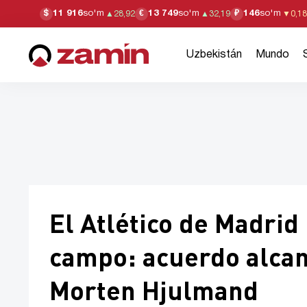
11 916
so'm
13 749
so'm
146
so'm
$
€
₽
▲
28,92
▲
32,19
▼
0,18
Uzbekistán
Mundo
El Atlético de Madrid
campo: acuerdo alcan
Morten Hjulmand