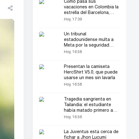
Cómo pasa sus
vacaciones en Colombia la
estrella del Barcelona,
Lamine Yamal
Hoy, 17:39
Un tribunal
estadounidense multa a
Meta por la seguridad
infantil
Hoy, 16:58
Presentan la camiseta
HercShirt V5.0, que puede
usarse un mes sin lavarla
Hoy, 16:58
Tragedia sangrienta en
Tailandia: el estudiante
había matado primero a
sus abuelos
Hoy, 16:56
La Juventus está cerca de
fichar a Jhon Lucumí